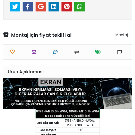
Montaj için fiyat teklifi al
Montaj
Ürün Açıklaması
B156HAN10.0 HW0A, B156HAN10.1 HW0A
Notebook Ekran Özellikleri
B156HAN10.0 HW0A,
Lcd Ekran Adı
B156HAN10.1 HW0A
Lcd Boyut
15.6"
Lcd Ekran