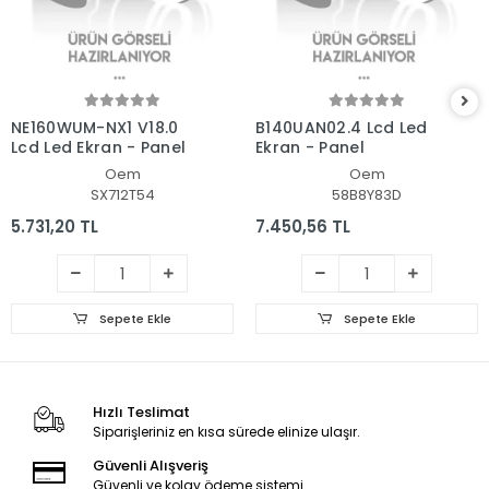
NE160WUM-NX1 V18.0
B140UAN02.4 Lcd Led
Lcd Led Ekran - Panel
Ekran - Panel
Oem
Oem
SX712T54
58B8Y83D
5.731,20 TL
7.450,56 TL
Sepete Ekle
Sepete Ekle
Hızlı Teslimat
Siparişleriniz en kısa sürede elinize ulaşır.
Güvenli Alışveriş
Güvenli ve kolay ödeme sistemi