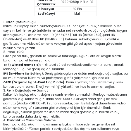
1920*1080p 144Hz IPS
Çözünürlük
Pin Sayısı
40 Pin
Lcd Yüzeyi
Mat
1. Ekran Çözünürlüğü
Kaliteli bir laptop ekranı yüksek çözünürlük sunar. Çözünürlük, ekrandaki piksel
sayısını belirler ve görüntülerin ne kadar net ve detaylı olduğunu gösterir. Yaygın
ekran çözünürlükleri arasında HD (1366x768),Full HD (1920x1080),Quad HD
(2560x1440) ve 4K Ultra HD (3840x2160) bulunur. Yüksek çözünürlük, özellikle
grafik tasarımı, video düzenleme ve oyun gibi görsel açıdan yoğun görevlerde
büyük bir fark yaratır.
2. Panel Türü
Ekran panel türü, görüntü kalitesini ve renk doğruluğunu etkiler. Yaygın olarak
kullanılan panel türleri şunlardır:
TN (Twisted Nematic):
Hızlı tepki süresi ve yüksek yenileme hızı sunar, ancak
renk doğruluğu ve görüş açıları sınırlıdır.
IPS (In-Plane Switching):
Geniş görüş açıları ve üstün renk doğruluğu sağlar, bu
da multimedya tüketimi ve profesyonel grafik çalışmaları için idealdir.
OLED (Organic Light-Emitting Diode):
Derin siyahlar, canlı renkler ve yüksek
kontrast oranı sunar. Enerji verimliliği yüksektir ve ince tasarımlar sağlar.
3. Renk Doğruluğu ve Gamut
Kaliteli bir laptop ekranı, doğru ve canlı renkler sunmalıdır. Renk gamutu, ekranın
gösterebildiği renk aralığını ifade eder. %100 sRGB veya daha geniş bir renk
gamutu (Adobe RGB, DCI-P3) sunan ekranlar, özellikle fotoğraf düzenleme, video
düzenleme ve grafik tasarımı gibi profesyonel işler için önemlidir. Renk
doğruluğu, ekranın gerçek renkleri ne kadar doğru gösterdiğini belirtir ve bu,
kalibrasyonla daha da iyileştirilebilir.
4. Parlaklık ve Yansımayı Önleme
Ekran parlaklığı, ekranın maksimum ışık çıkışını ifade eder ve genellikle nit
birimiyle ölçülür. Yüksek parlaklık seviyesi, özellikle dış mekan kullanımı veya