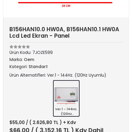
B156HAN10.0 HW0A, B156HAN10.1 HW0A
Lcd Led Ekran - Panel
Ürün Kodu:
7JOZE599
Marka:
Oem
Kategori:
Standart
Ürün Alternatifleri: Ver.1 - 144Hz. (120Hz Uyumlu)
Ver.1 - 144Hz.
(120Hz
Uyumlu)
$55,00
/ ( 2.626,80 TL ) + Kdv
$66,00
/ ( 3.152,16 TL ) Kdv Dahil