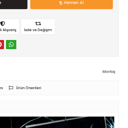
e
Hemen Al
 Alışveriş
İade ve Değişim
Montaj
mı
Ürün Önerileri