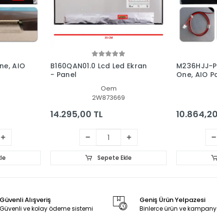
ne, AIO
B160QAN01.0 Lcd Led Ekran
M236HJJ-P0
- Panel
One, AIO P
Oem
2W873669
14.295,00 TL
10.864,20
le
Sepete Ekle
Güvenli Alışveriş
Geniş Ürün Yelpazesi
Güvenli ve kolay ödeme sistemi
Binlerce ürün ve kampany