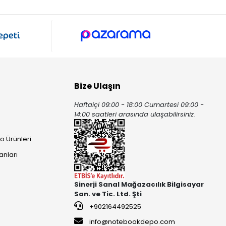
Bize Ulaşın
Haftaiçi 09:00 - 18:00 Cumartesi 09:00 -
ı
14:00 saatleri arasında ulaşabilirsiniz.
o Ürünleri
anları
Sinerji Sanal Mağazacılık Bilgisayar
San. ve Tic. Ltd. Şti
+902164492525
info@notebookdepo.com