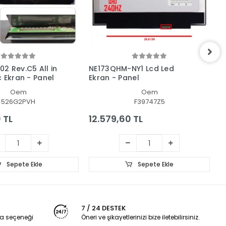
2 Rev.C5 All in
NE173QHM-NY1 Lcd Led
A
c Ekran - Panel
Ekran - Panel
-
Oem
Oem
526G2PVH
F39747Z5
 TL
12.579,60 TL
1
Sepete Ekle
Sepete Ekle
7 / 24 DESTEK
a seçeneği
Öneri ve şikayetlerinizi bize iletebilirsiniz.