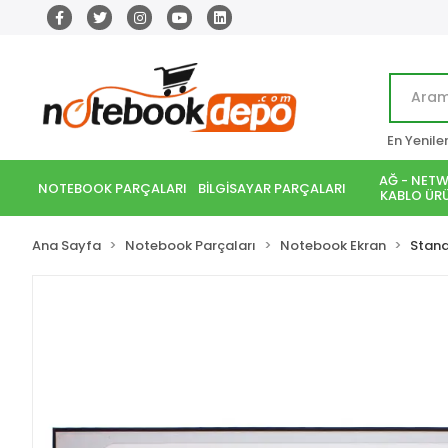
En Yenile
AĞ - NETW
NOTEBOOK PARÇALARI
BİLGİSAYAR PARÇALARI
KABLO ÜRÜ
Ana Sayfa
Notebook Parçaları
Notebook Ekran
Stand