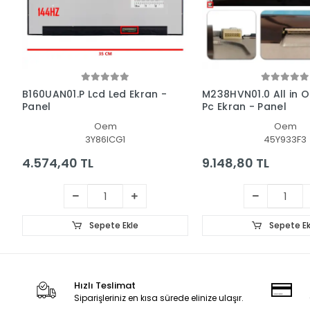
B160UAN01.P Lcd Led Ekran -
M238HVN01.0 All in O
Panel
Pc Ekran - Panel
Oem
Oem
3Y86ICG1
45Y933F3
4.574,40 TL
9.148,80 TL
Sepete Ekle
Sepete Ek
Hızlı Teslimat
Siparişleriniz en kısa sürede elinize ulaşır.