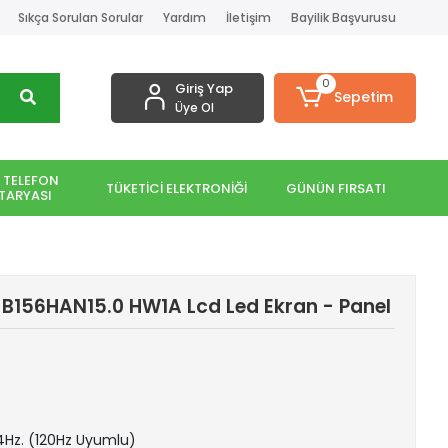
Sıkça Sorulan Sorular
Yardım
İletişim
Bayilik Başvurusu
0
Giriş Yap
Sepetim
Üye Ol
 TELEFON
TÜKETİCİ ELEKTRONİĞİ
GÜNÜN FIRSATI
TARYASI
B156HAN15.0 HW1A Lcd Led Ekran - Panel
144Hz. (120Hz Uyumlu)