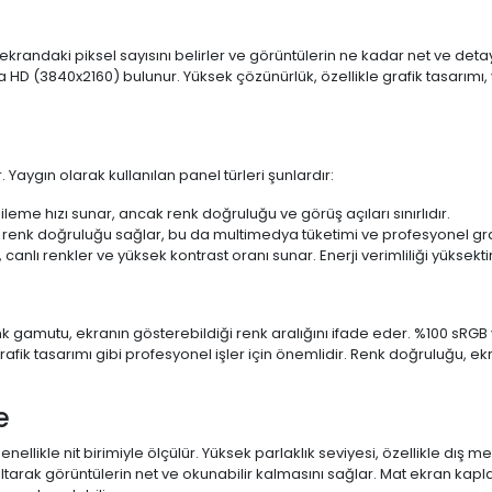
 ekrandaki piksel sayısını belirler ve görüntülerin ne kadar net ve det
a HD (3840x2160) bulunur. Yüksek çözünürlük, özellikle grafik tasarı
 Yaygın olarak kullanılan panel türleri şunlardır:
ileme hızı sunar, ancak renk doğruluğu ve görüş açıları sınırlıdır.
 renk doğruluğu sağlar, bu da multimedya tüketimi ve profesyonel grafi
 canlı renkler ve yüksek kontrast oranı sunar. Enerji verimliliği yüksekt
 Renk gamutu, ekranın gösterebildiği renk aralığını ifade eder. %100 
fik tasarımı gibi profesyonel işler için önemlidir. Renk doğruluğu, ekr
e
enellikle nit birimiyle ölçülür. Yüksek parlaklık seviyesi, özellikle dış
ltarak görüntülerin net ve okunabilir kalmasını sağlar. Mat ekran kap