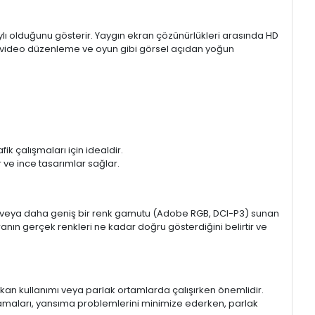
aylı olduğunu gösterir. Yaygın ekran çözünürlükleri arasında HD
mı, video düzenleme ve oyun gibi görsel açıdan yoğun
k çalışmaları için idealdir.
ir ve ince tasarımlar sağlar.
sRGB veya daha geniş bir renk gamutu (Adobe RGB, DCI-P3) sunan
anın gerçek renkleri ne kadar doğru gösterdiğini belirtir ve
 mekan kullanımı veya parlak ortamlarda çalışırken önemlidir.
lamaları, yansıma problemlerini minimize ederken, parlak