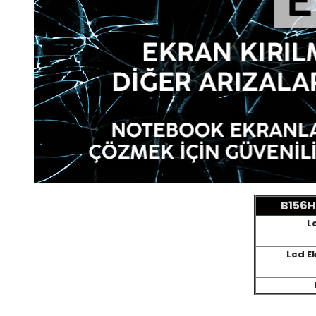
B156H
L
Lcd E