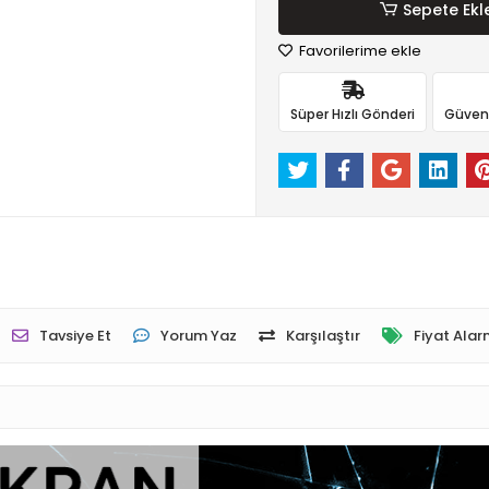
Sepete Ekl
Favorilerime ekle
Süper Hızlı Gönderi
Güvenli
Tavsiye Et
Yorum Yaz
Karşılaştır
Fiyat Alar