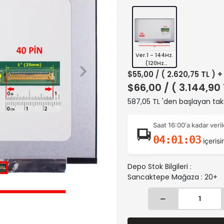
Ver.1 - 144Hz.
(120Hz
Uyumlu)
$55,00
/ ( 2.620,75 TL ) 
$66,00
/ ( 3.144,90
587,05 TL 'den başlayan taks
Saat 16:00'a kadar ver
04:01:02
içerisi
Depo Stok Bilgileri :
Sancaktepe Mağaza : 20+