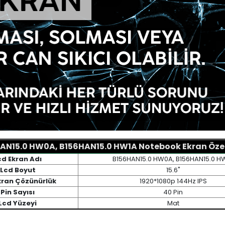
AN15.0 HW0A, B156HAN15.0 HW1A Notebook Ekran Özell
cd Ekran Adı
B156HAN15.0 HW0A, B156HAN15.0 H
Lcd Boyut
15.6"
kran Çözünürlük
1920*1080p 144Hz IPS
Pin Sayısı
40 Pin
Lcd Yüzeyi
Mat