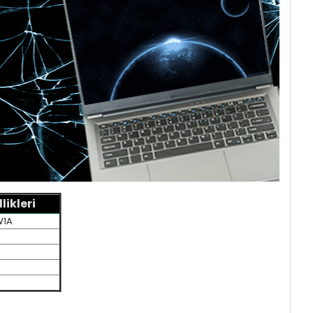
ikleri
W1A