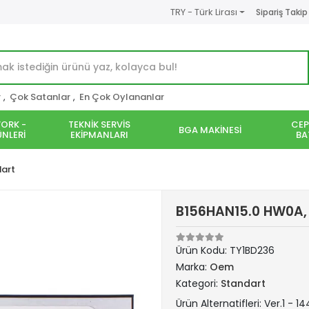
TRY - Türk Lirası
Sipariş Takip
r
,
Çok Satanlar
,
En Çok Oylananlar
ORK -
TEKNİK SERVİS
CEP
BGA MAKİNESİ
NLERİ
EKİPMANLARI
BA
art
B156HAN15.0 HW0A, 
Ürün Kodu:
TY1BD236
Marka:
Oem
Kategori:
Standart
Ürün Alternatifleri: Ver.1 - 