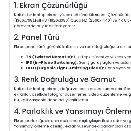
1. Ekran Çözünürlüğü
Kaliteli bir laptop ekranı yüksek çözünürlük sunar. Çözünürlük,
(1366x768),Full HD (1920x1080),Quad HD (2560x1440) ve 4K Ultr
görevlerde büyük bir fark yaratır.
2. Panel Türü
Ekran panel türü, görüntü kalitesini ve renk doğruluğunu etkiler.
TN (Twisted Nematic):
Hızlı tepki süresi ve yüksek yen
IPS (In-Plane Switching):
Geniş görüş açıları ve üstün
OLED (Organic Light-Emitting Diode):
Derin siyahlar,
3. Renk Doğruluğu ve Gamut
Kaliteli bir laptop ekranı, doğru ve canlı renkler sunmalıdır.
ekranlar, özellikle fotoğraf düzenleme, video düzenleme ve gra
bu, kalibrasyonla daha da iyileştirilebilir.
4. Parlaklık ve Yansımayı Önlem
Ekran parlaklığı, ekranın maksimum ışık çıkışını ifade eder ve g
Yansımayı önleme özelliği, ekran yüzeyindeki parlamaları aza