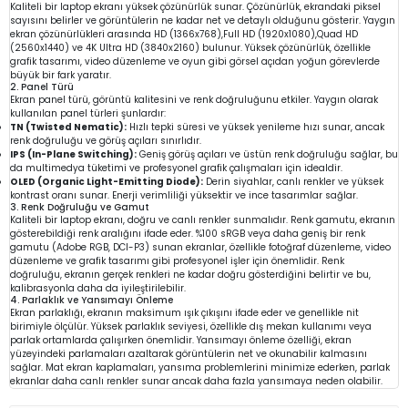
Kaliteli bir laptop ekranı yüksek çözünürlük sunar. Çözünürlük, ekrandaki piksel
sayısını belirler ve görüntülerin ne kadar net ve detaylı olduğunu gösterir. Yaygın
ekran çözünürlükleri arasında HD (1366x768),Full HD (1920x1080),Quad HD
(2560x1440) ve 4K Ultra HD (3840x2160) bulunur. Yüksek çözünürlük, özellikle
grafik tasarımı, video düzenleme ve oyun gibi görsel açıdan yoğun görevlerde
büyük bir fark yaratır.
2. Panel Türü
Ekran panel türü, görüntü kalitesini ve renk doğruluğunu etkiler. Yaygın olarak
kullanılan panel türleri şunlardır:
TN (Twisted Nematic):
Hızlı tepki süresi ve yüksek yenileme hızı sunar, ancak
renk doğruluğu ve görüş açıları sınırlıdır.
IPS (In-Plane Switching):
Geniş görüş açıları ve üstün renk doğruluğu sağlar, bu
da multimedya tüketimi ve profesyonel grafik çalışmaları için idealdir.
OLED (Organic Light-Emitting Diode):
Derin siyahlar, canlı renkler ve yüksek
kontrast oranı sunar. Enerji verimliliği yüksektir ve ince tasarımlar sağlar.
3. Renk Doğruluğu ve Gamut
Kaliteli bir laptop ekranı, doğru ve canlı renkler sunmalıdır. Renk gamutu, ekranın
gösterebildiği renk aralığını ifade eder. %100 sRGB veya daha geniş bir renk
gamutu (Adobe RGB, DCI-P3) sunan ekranlar, özellikle fotoğraf düzenleme, video
düzenleme ve grafik tasarımı gibi profesyonel işler için önemlidir. Renk
doğruluğu, ekranın gerçek renkleri ne kadar doğru gösterdiğini belirtir ve bu,
kalibrasyonla daha da iyileştirilebilir.
4. Parlaklık ve Yansımayı Önleme
Ekran parlaklığı, ekranın maksimum ışık çıkışını ifade eder ve genellikle nit
birimiyle ölçülür. Yüksek parlaklık seviyesi, özellikle dış mekan kullanımı veya
parlak ortamlarda çalışırken önemlidir. Yansımayı önleme özelliği, ekran
yüzeyindeki parlamaları azaltarak görüntülerin net ve okunabilir kalmasını
sağlar. Mat ekran kaplamaları, yansıma problemlerini minimize ederken, parlak
ekranlar daha canlı renkler sunar ancak daha fazla yansımaya neden olabilir.