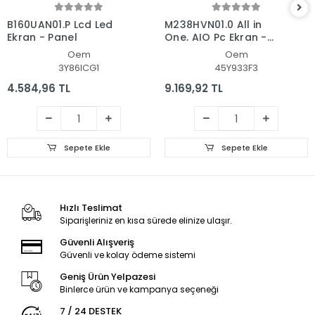
B160UAN01.P Lcd Led
M238HVN01.0 All in
Ekran - Panel
One, AIO Pc Ekran -
Panel
Oem
Oem
3Y86ICG1
45Y933F3
4.584,96 TL
9.169,92 TL
Sepete Ekle
Sepete Ekle
Hızlı Teslimat
Siparişleriniz en kısa sürede elinize ulaşır.
Güvenli Alışveriş
Güvenli ve kolay ödeme sistemi
Geniş Ürün Yelpazesi
Binlerce ürün ve kampanya seçeneği
7 / 24 DESTEK