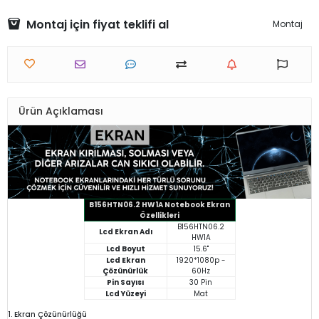
Montaj için fiyat teklifi al
Montaj
Ürün Açıklaması
B156HTN06.2 HW1A Notebook Ekran
Özellikleri
B156HTN06.2
Lcd Ekran Adı
HW1A
Lcd Boyut
15.6"
Lcd Ekran
1920*1080p -
Çözünürlük
60Hz
Pin Sayısı
30 Pin
Lcd Yüzeyi
Mat
1. Ekran Çözünürlüğü