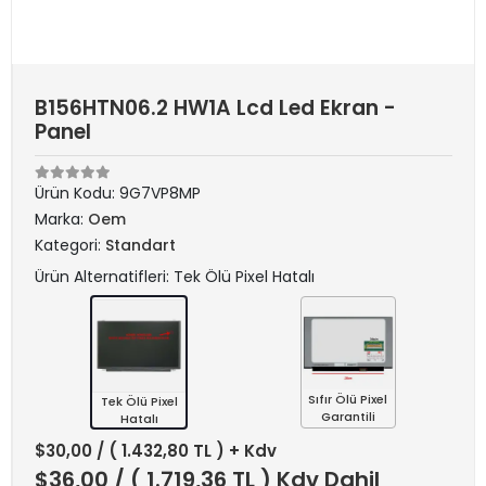
B156HTN06.2 HW1A Lcd Led Ekran -
Panel
Ürün Kodu:
9G7VP8MP
Marka:
Oem
Kategori:
Standart
Ürün Alternatifleri: Tek Ölü Pixel Hatalı
Sıfır Ölü Pixel
Tek Ölü Pixel
Garantili
Hatalı
$30,00
/ ( 1.432,80 TL ) + Kdv
$36,00
/ ( 1.719,36 TL ) Kdv Dahil