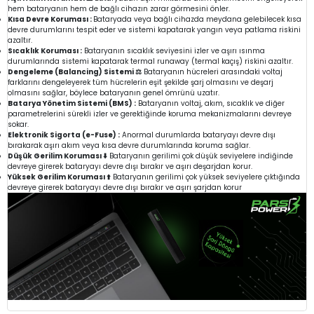
hem bataryanın hem de bağlı cihazın zarar görmesini önler.
Kısa Devre Koruması :
Bataryada veya bağlı cihazda meydana gelebilecek kısa
devre durumlarını tespit eder ve sistemi kapatarak yangın veya patlama riskini
azaltır.
Sıcaklık Koruması :
Bataryanın sıcaklık seviyesini izler ve aşırı ısınma
durumlarında sistemi kapatarak termal runaway (termal kaçış) riskini azaltır.
Dengeleme (Balancing) Sistemi ⚖️
Bataryanın hücreleri arasındaki voltaj
farklarını dengeleyerek tüm hücrelerin eşit şekilde şarj olmasını ve deşarj
olmasını sağlar, böylece bataryanın genel ömrünü uzatır.
Batarya Yönetim Sistemi (BMS) :
Bataryanın voltaj, akım, sıcaklık ve diğer
parametrelerini sürekli izler ve gerektiğinde koruma mekanizmalarını devreye
sokar.
Elektronik Sigorta (e-Fuse) :
Anormal durumlarda bataryayı devre dışı
bırakarak aşırı akım veya kısa devre durumlarında koruma sağlar.
Düşük Gerilim Koruması ⬇️
Bataryanın gerilimi çok düşük seviyelere indiğinde
devreye girerek bataryayı devre dışı bırakır ve aşırı deşarjdan korur.
Yüksek Gerilim Koruması ⬆️
Bataryanın gerilimi çok yüksek seviyelere çıktığında
devreye girerek bataryayı devre dışı bırakır ve aşırı şarjdan korur