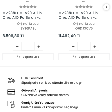
MV238FHM-N20 All in
MV238FHM-N20 All in
One, AIO Pc Ekran -
One, AIO Pc Ekran -
Panel
Panel
Orijinal Üretici
Orijinal Üretici
8Y36PAZL
O6DJ3CV5
8.596,80 TL
11.462,40 TL
Sepete Ekle
Sepete Ekle
Hızlı Teslimat
Siparişleriniz en kısa sürede elinize ulaşır.
Güvenli Alışveriş
Güvenli ve kolay ödeme sistemi
Geniş Ürün Yelpazesi
Binlerce ürün ve kampanya seçeneği