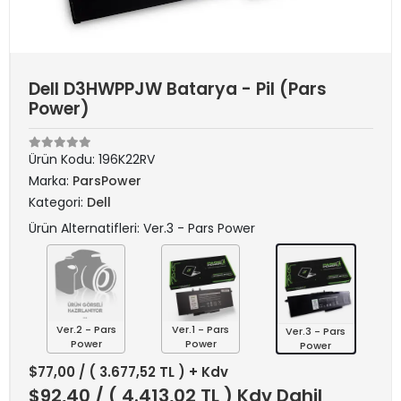
Dell D3HWPPJW Batarya - Pil (Pars
Power)
Ürün Kodu:
196K22RV
Marka:
ParsPower
Kategori:
Dell
Ürün Alternatifleri: Ver.3 - Pars Power
Ver.2 - Pars
Ver.1 - Pars
Ver.3 - Pars
Power
Power
Power
$77,00
/ ( 3.677,52 TL ) + Kdv
$92,40
/ ( 4.413,02 TL ) Kdv Dahil