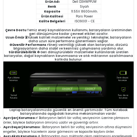
Ürün Adı
Dell D3HWPPJW
Renk
Siyah
Kapasite
11.55V 8600mAh.
Ürün Kalitesi
Pars Power
Kalite Belgeleri
ISO9001 - CE
Çevre Dostu
Temiz enerji kaynaklarının kullanımı, bataryaların üretiminden
geri dönüşümüne kadar çevresel etkileri azaltır.
Uzun Ömür ⏳
Yüksek kaliteli malzemeler ve yenilikçi teknolojiler, bataryaların
daha uzun süre performans göstermesini sağlar.
Güvenilir Performans ⚡
Enerji verimliliği yüksek olan bataryalar, dizüstü
bilgisayarların daha stabil ve kesintisiz çalışmasına yardımcı olur.
Sürdürülebilirlik ♻️
Geri dönüştürülebilir malzemeler kullanılarak üretilen
bataryalar, doğal kaynakların korunmasına ve atık miktarının azaltılmasına
katkıda bulunur.
Laptop bataryalarımızda güvenlik en önemli şartımızdır. Tüm Notebook
bataryalarında aşağıdaki koruma mekanizmaları vardır:
Aşırı Şarj Koruması ⚡
Bataryanın belirli bir voltaj seviyesinin üzerine çıkmasını
önler, böylece bataryanın ömrünü uzatır ve güvenliği artırır.
Aşırı Deşarj Koruması :
Bataryanın belirli bir voltaj seviyesinin altına düşmesini
engeller, böylece hücrelerin zarar görmesini ve kapasite kaybını önler.
Aşırı Akım Koruması ⚠️
Bataryadan aşırı miktarda akım çekilmesini engelleyerek