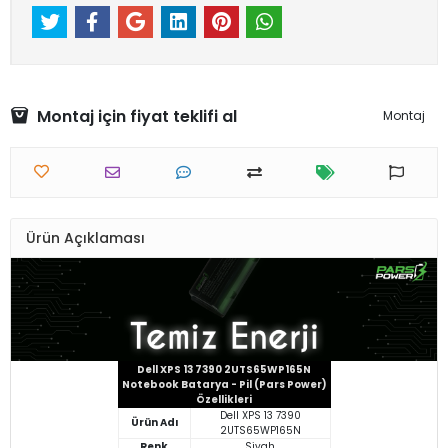
Montaj için fiyat teklifi al
Montaj
Ürün Açıklaması
Dell XPS 13 7390 2UTS65WP165N
Notebook Batarya - Pil (Pars Power)
Özellikleri
Dell XPS 13 7390
Ürün Adı
2UTS65WP165N
Renk
Siyah