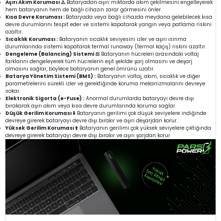
Aşırı Akım Koruması ⚠️
Bataryadan aşırı miktarda akım çekilmesini engelleyerek
hem bataryanın hem de bağlı cihazın zarar görmesini önler.
Kısa Devre Koruması :
Bataryada veya bağlı cihazda meydana gelebilecek kısa
devre durumlarını tespit eder ve sistemi kapatarak yangın veya patlama riskini
azaltır.
Sıcaklık Koruması :
Bataryanın sıcaklık seviyesini izler ve aşırı ısınma
durumlarında sistemi kapatarak termal runaway (termal kaçış) riskini azaltır.
Dengeleme (Balancing) Sistemi ⚖️
Bataryanın hücreleri arasındaki voltaj
farklarını dengeleyerek tüm hücrelerin eşit şekilde şarj olmasını ve deşarj
olmasını sağlar, böylece bataryanın genel ömrünü uzatır.
Batarya Yönetim Sistemi (BMS) :
Bataryanın voltaj, akım, sıcaklık ve diğer
parametrelerini sürekli izler ve gerektiğinde koruma mekanizmalarını devreye
sokar.
Elektronik Sigorta (e-Fuse) :
Anormal durumlarda bataryayı devre dışı
bırakarak aşırı akım veya kısa devre durumlarında koruma sağlar.
Düşük Gerilim Koruması ⬇️
Bataryanın gerilimi çok düşük seviyelere indiğinde
devreye girerek bataryayı devre dışı bırakır ve aşırı deşarjdan korur.
Yüksek Gerilim Koruması ⬆️
Bataryanın gerilimi çok yüksek seviyelere çıktığında
devreye girerek bataryayı devre dışı bırakır ve aşırı şarjdan korur