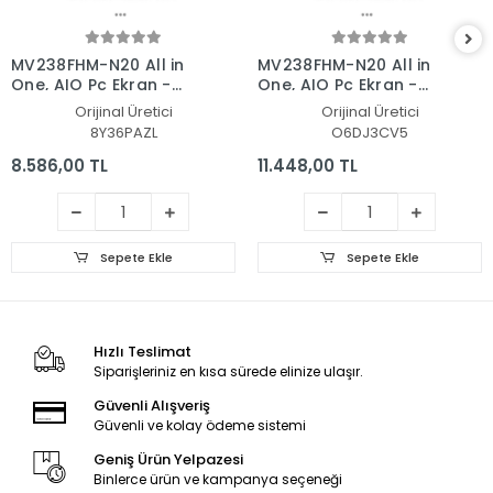
MV238FHM-N20 All in
MV238FHM-N20 All in
One, AIO Pc Ekran -
One, AIO Pc Ekran -
Panel
Panel
Orijinal Üretici
Orijinal Üretici
8Y36PAZL
O6DJ3CV5
8.586,00 TL
11.448,00 TL
Sepete Ekle
Sepete Ekle
Hızlı Teslimat
Siparişleriniz en kısa sürede elinize ulaşır.
Güvenli Alışveriş
Güvenli ve kolay ödeme sistemi
Geniş Ürün Yelpazesi
Binlerce ürün ve kampanya seçeneği