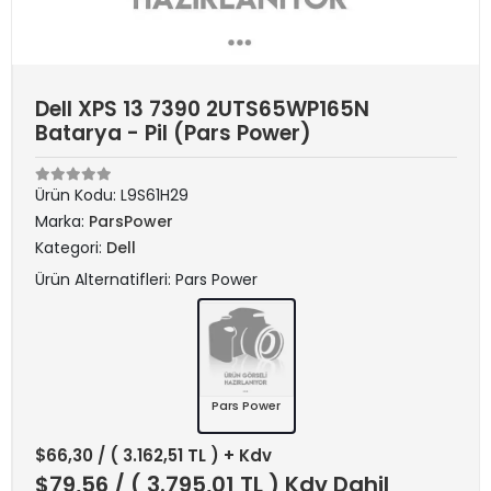
Dell XPS 13 7390 2UTS65WP165N
Batarya - Pil (Pars Power)
Ürün Kodu:
L9S61H29
Marka:
ParsPower
Kategori:
Dell
Ürün Alternatifleri: Pars Power
Pars Power
$66,30
/ ( 3.162,51 TL ) + Kdv
$79,56
/ ( 3.795,01 TL ) Kdv Dahil