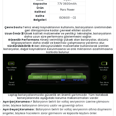
Kapasite
7.7V 3600mAh.
Ürün
Pars Power
Kalitesi
Kalite
ISO9001 - CE
Belgeleri
Çevre Dostu
Temiz enerji kaynaklarının kullanımı, bataryaların üretiminden
geri dönüşümüne kadar çevresel etkileri azaltır.
Uzun Ömür ⏳
Yüksek kaliteli malzemeler ve yenilikçi teknolojiler, bataryaların
daha uzun süre performans göstermesini sağlar.
Güvenilir Performans ⚡
Enerji verimliliği yüksek olan bataryalar, dizüstü
bilgisayarların daha stabil ve kesintisiz çalışmasına yardımcı olur.
Sürdürülebilirlik ♻️
Geri dönüştürülebilir malzemeler kullanılarak üretilen
bataryalar, doğal kaynakların korunmasına ve atık miktarının azaltılmasına
katkıda bulunur.
Laptop bataryalarımızda güvenlik en önemli şartımızdır. Tüm Notebook
bataryalarında aşağıdaki koruma mekanizmaları vardır:
Aşırı Şarj Koruması ⚡
Bataryanın belirli bir voltaj seviyesinin üzerine çıkmasını
önler, böylece bataryanın ömrünü uzatır ve güvenliği artırır.
Aşırı Deşarj Koruması :
Bataryanın belirli bir voltaj seviyesinin altına düşmesini
engeller, böylece hücrelerin zarar görmesini ve kapasite kaybını önler.