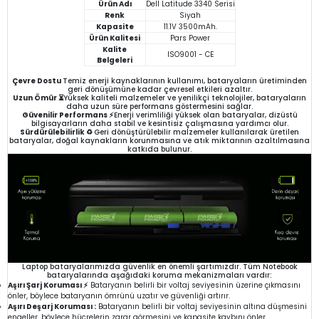
Ürün Adı
Dell Latitude 3340 Serisi
Renk
Siyah
Kapasite
11.1V 3500mAh.
Ürün Kalitesi
Pars Power
Kalite
ISO9001 - CE
Belgeleri
Çevre Dostu
Temiz enerji kaynaklarının kullanımı, bataryaların üretiminden
geri dönüşümüne kadar çevresel etkileri azaltır.
Uzun Ömür ⏳
Yüksek kaliteli malzemeler ve yenilikçi teknolojiler, bataryaların
daha uzun süre performans göstermesini sağlar.
Güvenilir Performans ⚡
Enerji verimliliği yüksek olan bataryalar, dizüstü
bilgisayarların daha stabil ve kesintisiz çalışmasına yardımcı olur.
Sürdürülebilirlik ♻️
Geri dönüştürülebilir malzemeler kullanılarak üretilen
bataryalar, doğal kaynakların korunmasına ve atık miktarının azaltılmasına
katkıda bulunur.
Laptop bataryalarımızda güvenlik en önemli şartımızdır. Tüm Notebook
bataryalarında aşağıdaki koruma mekanizmaları vardır:
Aşırı Şarj Koruması ⚡
Bataryanın belirli bir voltaj seviyesinin üzerine çıkmasını
önler, böylece bataryanın ömrünü uzatır ve güvenliği artırır.
Aşırı Deşarj Koruması :
Bataryanın belirli bir voltaj seviyesinin altına düşmesini
engeller, böylece hücrelerin zarar görmesini ve kapasite kaybını önler.