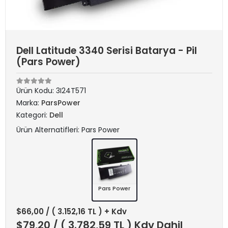
Dell Latitude 3340 Serisi Batarya - Pil
(Pars Power)
Ürün Kodu:
3I24T571
Marka:
ParsPower
Kategori:
Dell
Ürün Alternatifleri: Pars Power
Pars Power
$66,00
/ ( 3.152,16 TL ) + Kdv
$79,20
/ ( 3.782,59 TL ) Kdv Dahil