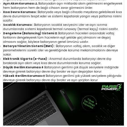
Aşırı Akım Koruması ⚠️
Bataryadan aşırı miktarda akım çekilmesini engelleyerek
hem bataryanın hem de bağlı cihazın zarar görmesini önler.
Kısa Devre Koruması :
Bataryada veya bağlı cihazda meydana gelebilecek kısa
devre durumlarını tespit eder ve sistemi kapatarak yangın veya patlama riskini
azaltır.
Sıcaklık Koruması :
Bataryanın sıcaklık seviyesini izler ve aşırı ısınma
durumlarında sistemi kapatarak termal runaway (termal kaçış) riskini azaltır.
Dengeleme (Balancing) Sistemi ⚖️
Bataryanın hücreleri arasındaki voltaj
farklarını dengeleyerek tüm hücrelerin eşit şekilde şarj olmasını ve deşarj
olmasını sağlar, böylece bataryanın genel ömrünü uzatır.
Batarya Yönetim Sistemi (BMS) :
Bataryanın voltaj, akım, sıcaklık ve diğer
parametrelerini sürekli izler ve gerektiğinde koruma mekanizmalarını devreye
sokar.
Elektronik Sigorta (e-Fuse) :
Anormal durumlarda bataryayı devre dışı
bırakarak aşırı akım veya kısa devre durumlarında koruma sağlar.
Düşük Gerilim Koruması ⬇️
Bataryanın gerilimi çok düşük seviyelere indiğinde
devreye girerek bataryayı devre dışı bırakır ve aşırı deşarjdan korur.
Yüksek Gerilim Koruması ⬆️
Bataryanın gerilimi çok yüksek seviyelere çıktığında
devreye girerek bataryayı devre dışı bırakır ve aşırı şarjdan korur