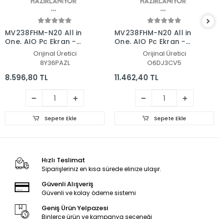
MV238FHM-N20 All in
MV238FHM-N20 All in
One, AIO Pc Ekran -
One, AIO Pc Ekran -
Panel
Panel
Orijinal Üretici
Orijinal Üretici
8Y36PAZL
O6DJ3CV5
8.596,80 TL
11.462,40 TL
Sepete Ekle
Sepete Ekle
Hızlı Teslimat
Siparişleriniz en kısa sürede elinize ulaşır.
Güvenli Alışveriş
Güvenli ve kolay ödeme sistemi
Geniş Ürün Yelpazesi
Binlerce ürün ve kampanya seçeneği