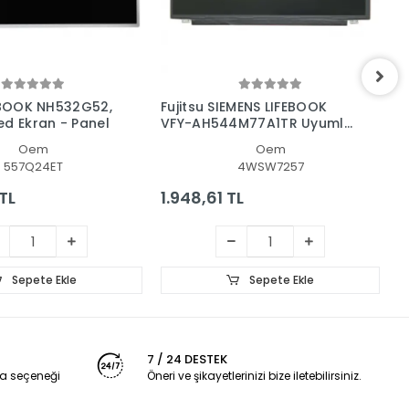
FEBOOK NH532G52,
Fujitsu SIEMENS LIFEBOOK
F
ed Ekran - Panel
VFY-AH544M77A1TR Uyumlu
N
Led Lcd Ekran
Oem
Oem
557Q24ET
4WSW7257
TL
1.948,61 TL
1
Sepete Ekle
Sepete Ekle
7 / 24 DESTEK
a seçeneği
Öneri ve şikayetlerinizi bize iletebilirsiniz.