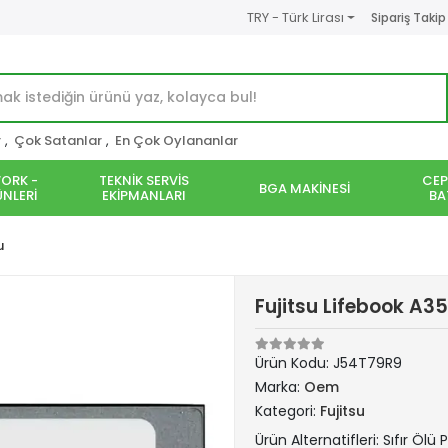
TRY - Türk Lirası
Sipariş Takip
r
,
Çok Satanlar
,
En Çok Oylananlar
ORK -
TEKNİK SERVİS
CEP
BGA MAKİNESİ
NLERİ
EKİPMANLARI
BA
u
Fujitsu Lifebook A35
Ürün Kodu:
J54T79R9
Marka:
Oem
Kategori:
Fujitsu
Ürün Alternatifleri: Sıfır Ölü P