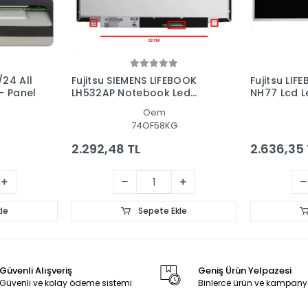
/24 All
Fujitsu SIEMENS LIFEBOOK
Fujitsu LI
 - Panel
LH532AP Notebook Led
NH77 Lcd L
Ekran
Oem
74OF58KG
2.292,48 TL
2.636,35 
le
Sepete Ekle
Güvenli Alışveriş
Geniş Ürün Yelpazesi
Güvenli ve kolay ödeme sistemi
Binlerce ürün ve kampany