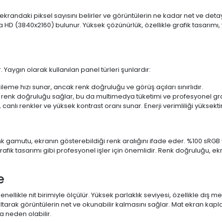
 ekrandaki piksel sayısını belirler ve görüntülerin ne kadar net ve det
a HD (3840x2160) bulunur. Yüksek çözünürlük, özellikle grafik tasarı
 Yaygın olarak kullanılan panel türleri şunlardır:
ileme hızı sunar, ancak renk doğruluğu ve görüş açıları sınırlıdır.
 renk doğruluğu sağlar, bu da multimedya tüketimi ve profesyonel grafi
 canlı renkler ve yüksek kontrast oranı sunar. Enerji verimliliği yüksekt
 Renk gamutu, ekranın gösterebildiği renk aralığını ifade eder. %100 
fik tasarımı gibi profesyonel işler için önemlidir. Renk doğruluğu, ekr
e
enellikle nit birimiyle ölçülür. Yüksek parlaklık seviyesi, özellikle dış
ltarak görüntülerin net ve okunabilir kalmasını sağlar. Mat ekran kap
 neden olabilir.