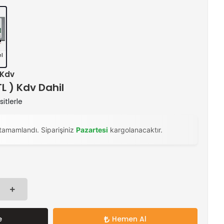
el
+ Kdv
TL ) Kdv Dahil
itlerle
tamamlandı. Siparişiniz
Pazartesi
kargolanacaktır.
e
Hemen Al