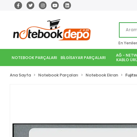
En Yenile
AĞ - NETW
NOTEBOOK PARÇALARI
BİLGİSAYAR PARÇALARI
KABLO ÜRÜ
Ana Sayfa
Notebook Parçaları
Notebook Ekran
Fujits