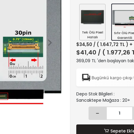
Tek Ölü Pixel
Sıfır Ölü Pix
Hatalı
Garantili
$34,50
/ ( 1.647,72 TL ) 
$41,40
/ ( 1.977,26 
369,09 TL 'den başlayan taks
Bugünkü kargo çıkışı 
Depo Stok Bilgileri :
Sancaktepe Mağaza : 20+
Sepete Ekl