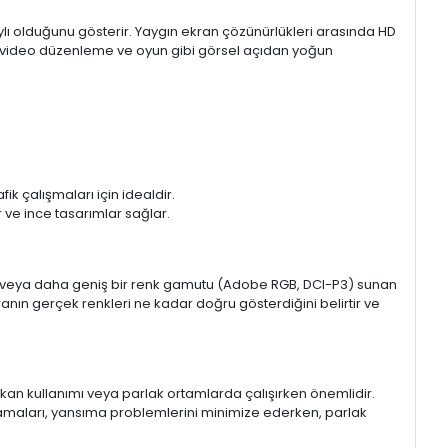
aylı olduğunu gösterir. Yaygın ekran çözünürlükleri arasında HD
mı, video düzenleme ve oyun gibi görsel açıdan yoğun
k çalışmaları için idealdir.
ir ve ince tasarımlar sağlar.
sRGB veya daha geniş bir renk gamutu (Adobe RGB, DCI-P3) sunan
anın gerçek renkleri ne kadar doğru gösterdiğini belirtir ve
 mekan kullanımı veya parlak ortamlarda çalışırken önemlidir.
lamaları, yansıma problemlerini minimize ederken, parlak