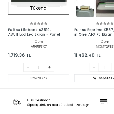
Tükendi
Fujitsu Lifebook A3510,
Fujitsu Esprimo K557
A3511 Lcd Led Ekran - Panel
in One, AIO Pc Ekran
Oem
Oem
A565F3X7
MCMY2PE3
1.719,36 TL
11.462,40 TL
Stokta Yok
Sepete Ek
Hızlı Teslimat
Siparişleriniz en kısa sürede elinize ulaşır.