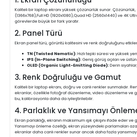
Kaliteli bir laptop ekranı yüksek çözünürlük sunar. Çözünürlük,
(1366x768),Full HD (1920x1080),Quad HD (2560x1440) ve 4K Ultr
görevlerde büyük bir fark yaratır.
2. Panel Türü
Ekran panel türü, görüntü kalitesini ve renk doğruluğunu etkiler.
TN (Twisted Nematic):
Hızlı tepki süresi ve yüksek yen
IPS (In-Plane Switching):
Geniş görüş açıları ve üstün
OLED (Organic Light-Emitting Diode):
Derin siyahlar,
3. Renk Doğruluğu ve Gamut
Kaliteli bir laptop ekranı, doğru ve canlı renkler sunmalıdır.
ekranlar, özellikle fotoğraf düzenleme, video düzenleme ve gra
bu, kalibrasyonla daha da iyileştirilebilir.
4. Parlaklık ve Yansımayı Önlem
Ekran parlaklığı, ekranın maksimum ışık çıkışını ifade eder ve g
Yansımayı önleme özelliği, ekran yüzeyindeki parlamaları aza
ekranlar daha canlı renkler sunar ancak daha fazla yansımaya