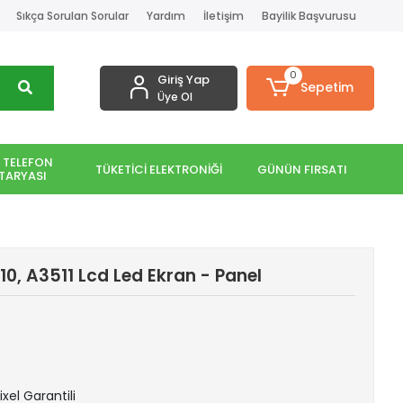
Sıkça Sorulan Sorular
Yardım
İletişim
Bayilik Başvurusu
0
Giriş Yap
Sepetim
Üye Ol
 TELEFON
TÜKETİCİ ELEKTRONİĞİ
GÜNÜN FIRSATI
TARYASI
10, A3511 Lcd Led Ekran - Panel
ixel Garantili