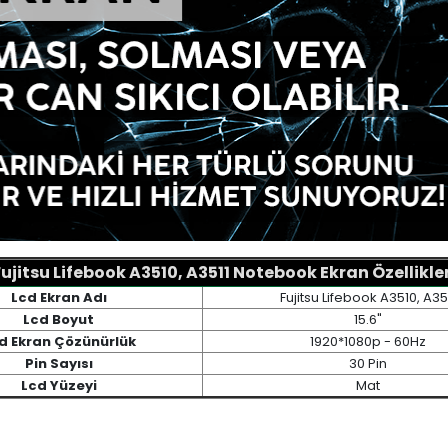
Fujitsu Lifebook A3510, A3511 Notebook Ekran Özellikler
Lcd Ekran Adı
Fujitsu Lifebook A3510, A35
Lcd Boyut
15.6"
d Ekran Çözünürlük
1920*1080p - 60Hz
Pin Sayısı
30 Pin
Lcd Yüzeyi
Mat