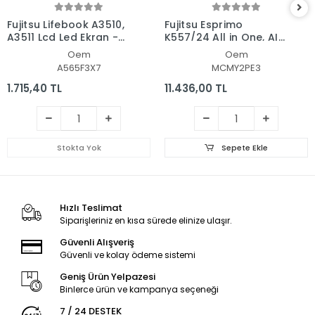
Fujitsu Lifebook A3510,
Fujitsu Esprimo
A3511 Lcd Led Ekran -
K557/24 All in One, AIO
Panel
Pc Ekran - Panel
Oem
Oem
A565F3X7
MCMY2PE3
1.715,40 TL
11.436,00 TL
Stokta Yok
Sepete Ekle
Hızlı Teslimat
Siparişleriniz en kısa sürede elinize ulaşır.
Güvenli Alışveriş
Güvenli ve kolay ödeme sistemi
Geniş Ürün Yelpazesi
Binlerce ürün ve kampanya seçeneği
7 / 24 DESTEK