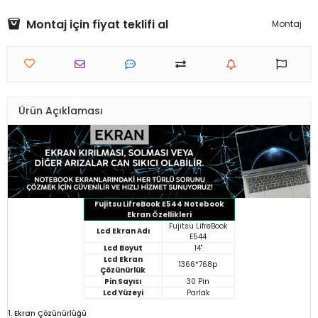
Montaj için fiyat teklifi al
Montaj
Ürün Açıklaması
Fujitsu LifreBook E544 Notebook
Ekran Özellikleri
Fujitsu LifreBook
Lcd Ekran Adı
E544
Lcd Boyut
14"
Lcd Ekran
1366*768p
Çözünürlük
Pin Sayısı
30 Pin
Lcd Yüzeyi
Parlak
1. Ekran Çözünürlüğü