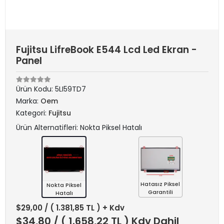
Fujitsu LifreBook E544 Lcd Led Ekran -
Panel
Ürün Kodu:
5LI59TD7
Marka:
Oem
Kategori:
Fujitsu
Ürün Alternatifleri: Nokta Piksel Hatalı
Hatasız Piksel
Nokta Piksel
Garantili
Hatalı
$29,00
/ ( 1.381,85 TL ) + Kdv
$34,80
/ ( 1.658,22 TL ) Kdv Dahil