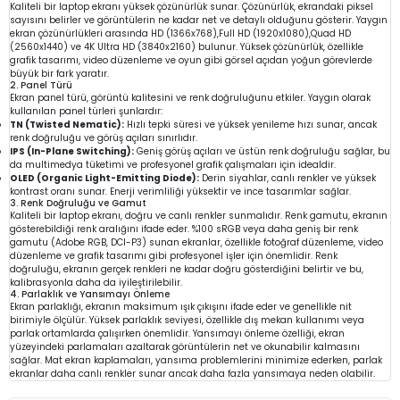
Kaliteli bir laptop ekranı yüksek çözünürlük sunar. Çözünürlük, ekrandaki piksel
sayısını belirler ve görüntülerin ne kadar net ve detaylı olduğunu gösterir. Yaygın
ekran çözünürlükleri arasında HD (1366x768),Full HD (1920x1080),Quad HD
(2560x1440) ve 4K Ultra HD (3840x2160) bulunur. Yüksek çözünürlük, özellikle
grafik tasarımı, video düzenleme ve oyun gibi görsel açıdan yoğun görevlerde
büyük bir fark yaratır.
2. Panel Türü
Ekran panel türü, görüntü kalitesini ve renk doğruluğunu etkiler. Yaygın olarak
kullanılan panel türleri şunlardır:
TN (Twisted Nematic):
Hızlı tepki süresi ve yüksek yenileme hızı sunar, ancak
renk doğruluğu ve görüş açıları sınırlıdır.
IPS (In-Plane Switching):
Geniş görüş açıları ve üstün renk doğruluğu sağlar, bu
da multimedya tüketimi ve profesyonel grafik çalışmaları için idealdir.
OLED (Organic Light-Emitting Diode):
Derin siyahlar, canlı renkler ve yüksek
kontrast oranı sunar. Enerji verimliliği yüksektir ve ince tasarımlar sağlar.
3. Renk Doğruluğu ve Gamut
Kaliteli bir laptop ekranı, doğru ve canlı renkler sunmalıdır. Renk gamutu, ekranın
gösterebildiği renk aralığını ifade eder. %100 sRGB veya daha geniş bir renk
gamutu (Adobe RGB, DCI-P3) sunan ekranlar, özellikle fotoğraf düzenleme, video
düzenleme ve grafik tasarımı gibi profesyonel işler için önemlidir. Renk
doğruluğu, ekranın gerçek renkleri ne kadar doğru gösterdiğini belirtir ve bu,
kalibrasyonla daha da iyileştirilebilir.
4. Parlaklık ve Yansımayı Önleme
Ekran parlaklığı, ekranın maksimum ışık çıkışını ifade eder ve genellikle nit
birimiyle ölçülür. Yüksek parlaklık seviyesi, özellikle dış mekan kullanımı veya
parlak ortamlarda çalışırken önemlidir. Yansımayı önleme özelliği, ekran
yüzeyindeki parlamaları azaltarak görüntülerin net ve okunabilir kalmasını
sağlar. Mat ekran kaplamaları, yansıma problemlerini minimize ederken, parlak
ekranlar daha canlı renkler sunar ancak daha fazla yansımaya neden olabilir.