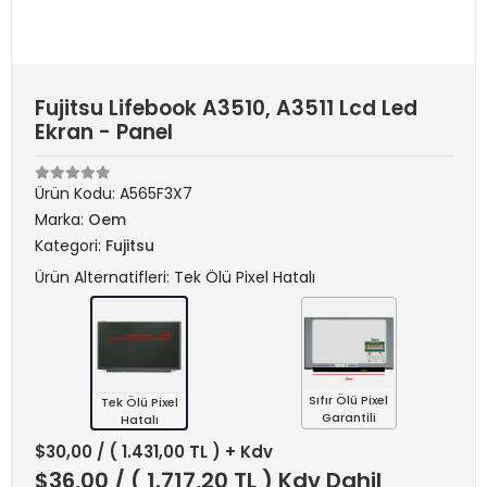
Fujitsu Lifebook A3510, A3511 Lcd Led
Ekran - Panel
Ürün Kodu:
A565F3X7
Marka:
Oem
Kategori:
Fujitsu
Ürün Alternatifleri: Tek Ölü Pixel Hatalı
Sıfır Ölü Pixel
Tek Ölü Pixel
Garantili
Hatalı
$30,00
/ ( 1.431,00 TL ) + Kdv
$36,00
/ ( 1.717,20 TL ) Kdv Dahil