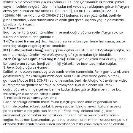
Kaliteli bir laptop ekranı yüksek çözünürlük sunar. Çözünürlük, ekrandaki piksel
sayısını belirler ve görüntülerin ne kadar net ve detaylı olduğunu gösterir. Yaygın
ekran çözünürlükleri arasında HD (1366x768),Full HD (1920x1080),Quad HD
(2560x1440) ve 4K Ultra HD (3840x2160) bulunur. Yüksek çözünürlük, özellikle
grafik tasarımı, video düzenleme ve oyun gibi görsel açıdan yoğun görevlerde
büyük bir fark yaratır.
2. Panel Türü
Ekran panel türü, görüntü kalitesini ve renk doğruluğunu etkiler. Yaygın olarak
kullanılan panel türleri şunlardır:
TN (Twisted Nematic):
Hızlı tepki süresi ve yüksek yenileme hızı sunar, ancak
renk doğruluğu ve görüş açıları sınırlıdır.
IPS (In-Plane Switching):
Geniş görüş açıları ve üstün renk doğruluğu sağlar, bu
da multimedya tüketimi ve profesyonel grafik çalışmaları için idealdir.
OLED (Organic Light-Emitting Diode):
Derin siyahlar, canlı renkler ve yüksek
kontrast oranı sunar. Enerji verimliliği yüksektir ve ince tasarımlar sağlar.
3. Renk Doğruluğu ve Gamut
Kaliteli bir laptop ekranı, doğru ve canlı renkler sunmalıdır. Renk gamutu, ekranın
gösterebildiği renk aralığını ifade eder. %100 sRGB veya daha geniş bir renk
gamutu (Adobe RGB, DCI-P3) sunan ekranlar, özellikle fotoğraf düzenleme, video
düzenleme ve grafik tasarımı gibi profesyonel işler için önemlidir. Renk
doğruluğu, ekranın gerçek renkleri ne kadar doğru gösterdiğini belirtir ve bu,
kalibrasyonla daha da iyileştirilebilir.
4. Parlaklık ve Yansımayı Önleme
Ekran parlaklığı, ekranın maksimum ışık çıkışını ifade eder ve genellikle nit
birimiyle ölçülür. Yüksek parlaklık seviyesi, özellikle dış mekan kullanımı veya
parlak ortamlarda çalışırken önemlidir. Yansımayı önleme özelliği, ekran
yüzeyindeki parlamaları azaltarak görüntülerin net ve okunabilir kalmasını
sağlar. Mat ekran kaplamaları, yansıma problemlerini minimize ederken, parlak
ekranlar daha canlı renkler sunar ancak daha fazla yansımaya neden olabilir.