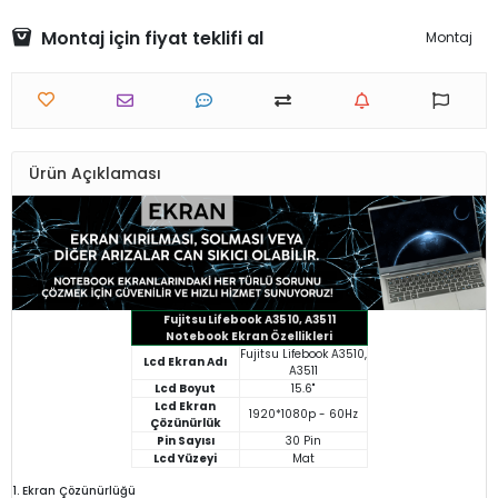
Montaj için fiyat teklifi al
Montaj
Ürün Açıklaması
Fujitsu Lifebook A3510, A3511
Notebook Ekran Özellikleri
Fujitsu Lifebook A3510,
Lcd Ekran Adı
A3511
Lcd Boyut
15.6"
Lcd Ekran
1920*1080p - 60Hz
Çözünürlük
Pin Sayısı
30 Pin
Lcd Yüzeyi
Mat
1. Ekran Çözünürlüğü