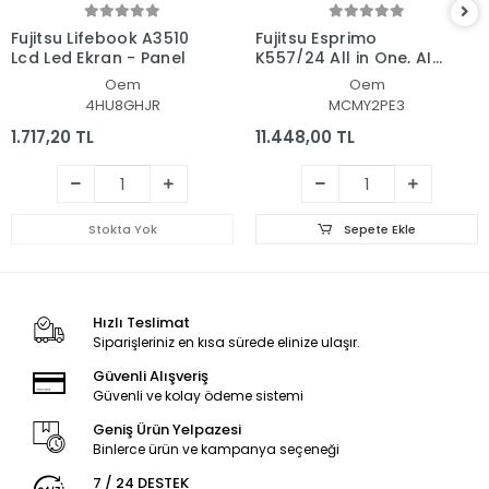
Fujitsu Lifebook A3510
Fujitsu Esprimo
Lcd Led Ekran - Panel
K557/24 All in One, AIO
Pc Ekran - Panel
Oem
Oem
4HU8GHJR
MCMY2PE3
1.717,20 TL
11.448,00 TL
Stokta Yok
Sepete Ekle
Hızlı Teslimat
Siparişleriniz en kısa sürede elinize ulaşır.
Güvenli Alışveriş
Güvenli ve kolay ödeme sistemi
Geniş Ürün Yelpazesi
Binlerce ürün ve kampanya seçeneği
7 / 24 DESTEK