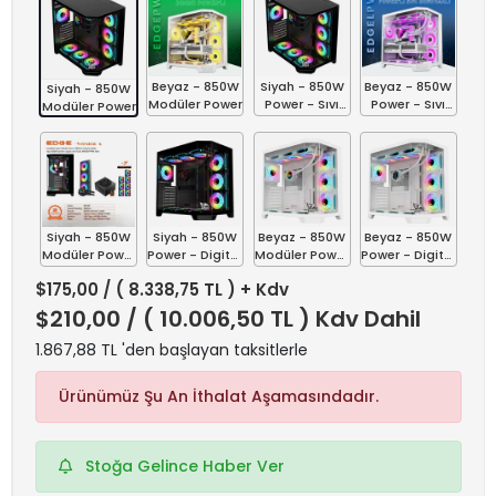
Beyaz - 850W
Siyah - 850W
Beyaz - 850W
Siyah - 850W
Modüler Power
Power - Sıvı
Power - Sıvı
Modüler Power
Soğutmalı
Soğutmalı
Siyah - 850W
Siyah - 850W
Beyaz - 850W
Beyaz - 850W
Modüler Power
Power - Digital
Modüler Power
Power - Digital
- Sıvı
Sıvı Soğutmalı
- Sıvı
Sıvı Soğutmalı
$175,00
/ ( 8.338,75 TL ) + Kdv
Soğutmalı
Soğutmalı
$210,00
/ ( 10.006,50 TL ) Kdv Dahil
1.867,88 TL 'den başlayan taksitlerle
Ürünümüz Şu An İthalat Aşamasındadır.
Stoğa Gelince Haber Ver