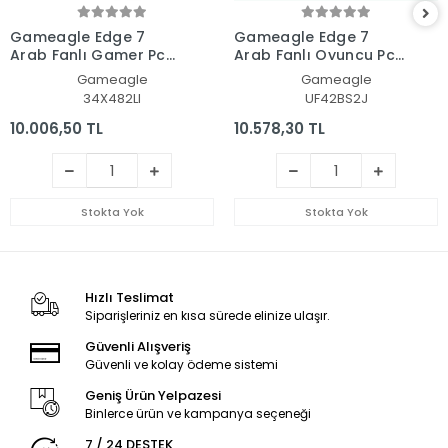
Gameagle Edge 7
Gameagle Edge 7
Argb Fanlı Gamer Pc
Argb Fanlı Oyuncu Pc
Kasası 850W 80+ Plus
Kasası 850W 80+ Plus
Gameagle
Gameagle
Bronz Modüler Power'lı
Bronz Modüler Power'lı
34X482LI
UF42BS2J
(Siyah)
(Beyaz)
10.006,50 TL
10.578,30 TL
Stokta Yok
Stokta Yok
Hızlı Teslimat
Siparişleriniz en kısa sürede elinize ulaşır.
Güvenli Alışveriş
Güvenli ve kolay ödeme sistemi
Geniş Ürün Yelpazesi
Binlerce ürün ve kampanya seçeneği
7 / 24 DESTEK