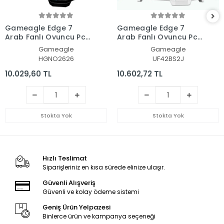
Gameagle Edge 7
Gameagle Edge 7
Argb Fanlı Oyuncu Pc
Argb Fanlı Oyuncu Pc
Kasası 850W 80+ Plus
Kasası 850W 80+ Plus
Gameagle
Gameagle
Bronz Modüler Power'lı
Bronz Modüler Power'lı
HGNO2626
UF42BS2J
(Siyah)
(Beyaz)
10.029,60 TL
10.602,72 TL
Stokta Yok
Stokta Yok
Hızlı Teslimat
Siparişleriniz en kısa sürede elinize ulaşır.
Güvenli Alışveriş
Güvenli ve kolay ödeme sistemi
Geniş Ürün Yelpazesi
Binlerce ürün ve kampanya seçeneği