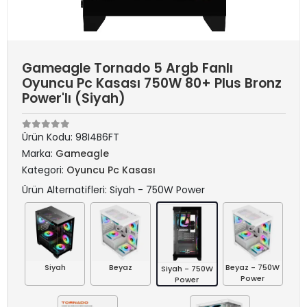
Gameagle Tornado 5 Argb Fanlı
Oyuncu Pc Kasası 750W 80+ Plus Bronz
Power'lı (Siyah)
Ürün Kodu:
98I4B6FT
Marka:
Gameagle
Kategori:
Oyuncu Pc Kasası
Ürün Alternatifleri: Siyah - 750W Power
Siyah
Beyaz
Beyaz - 750W
Siyah - 750W
Power
Power