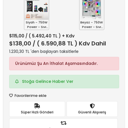
Siyah - 750W
Beyaz - 750W
Power - Sıvı
Power - Sıvı
Soğutmalı
Soğutmalı
$115,00
/ ( 5.492,40 TL ) + Kdv
$138,00
/ ( 6.590,88 TL ) Kdv Dahil
1.230,30 TL 'den başlayan taksitlerle
Ürünümüz Şu An İthalat Aşamasındadır.
Stoğa Gelince Haber Ver
Favorilerime ekle
Süper Hızlı Gönderi
Güvenli Alışveriş