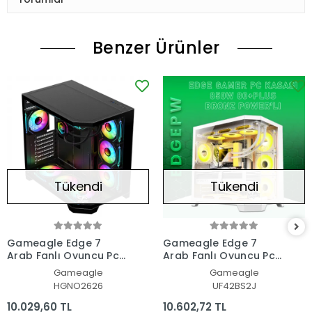
Benzer Ürünler
Tükendi
Tükendi
Gameagle Edge 7
Gameagle Edge 7
Argb Fanlı Oyuncu Pc
Argb Fanlı Oyuncu Pc
Kasası 850W 80+ Plus
Kasası 850W 80+ Plus
Gameagle
Gameagle
Bronz Modüler Power'lı
Bronz Modüler Power'lı
HGNO2626
UF42BS2J
(Siyah)
(Beyaz)
10.029,60 TL
10.602,72 TL