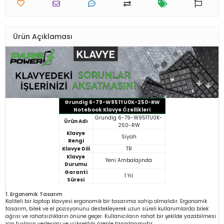
Ürün Açıklaması
Grundig 6-79-W951TU0K-250-RW
Notebook Klavye Özellikleri
Grundig 6-79-W951TU0K-
Ürün Adı
250-RW
Klavye
Siyah
Rengi
Klavye Dili
TR
Klavye
Yeni Ambalajında
Durumu
Garanti
1 Yıl
Süresi
1. Ergonomik Tasarım
Kaliteli bir laptop klavyesi ergonomik bir tasarıma sahip olmalıdır. Ergonomik
tasarım, bilek ve el pozisyonunu destekleyerek uzun süreli kullanımlarda bilek
ağrısı ve rahatsızlıkların önüne geçer. Kullanıcıların rahat bir şekilde yazabilmesi
için tuşların yerleşimi ve yüksekliği özenle tasarlanmıştır.