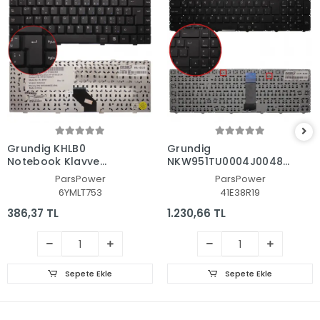
Grundig KHLB0
Grundig
Notebook Klavye
NKW951TU0004J00487,
(Siyah TR)
6-80-W95A0-250-1
ParsPower
ParsPower
Notebook Klavye
6YMLT753
41E38R19
(Siyah TR)
386,37 TL
1.230,66 TL
Sepete Ekle
Sepete Ekle