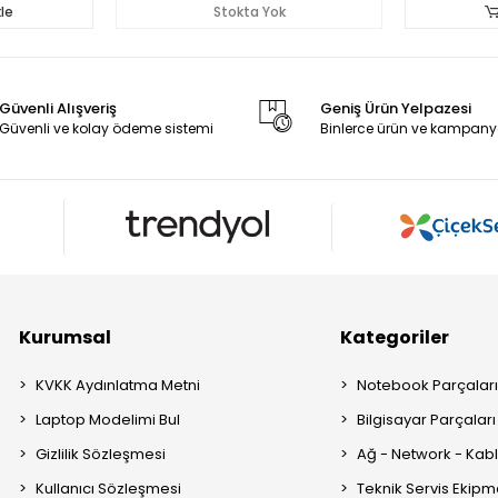
le
Stokta Yok
Güvenli Alışveriş
Geniş Ürün Yelpazesi
Güvenli ve kolay ödeme sistemi
Binlerce ürün ve kampany
Kurumsal
Kategoriler
KVKK Aydınlatma Metni
Notebook Parçalar
Laptop Modelimi Bul
Bilgisayar Parçaları
Gizlilik Sözleşmesi
Ağ - Network - Kabl
Kullanıcı Sözleşmesi
Teknik Servis Ekipm