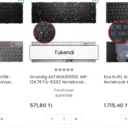
Tükendi
TU0K-
Grundig AETWDU00010, MP-
Exa NJ51, N
lavye
12K76TQ-9202 Notebook
Notebook K
Klavye (Siyah TR)
TR)
ParsPower
8UP8751R
571,80 TL
1.715,40 T