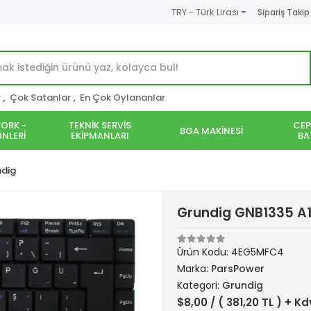
TRY - Türk Lirası
Sipariş Takip
r
,
Çok Satanlar
,
En Çok Oylananlar
ORK -
TEKNİK SERVİS
CEP
BGA MAKİNESİ
NLERİ
EKİPMANLARI
BA
ndig
Grundig GNB1335 A1
Ürün Kodu:
4EG5MFC4
Marka:
ParsPower
Kategori:
Grundig
$8,00
/ ( 381,20 TL ) + Kd