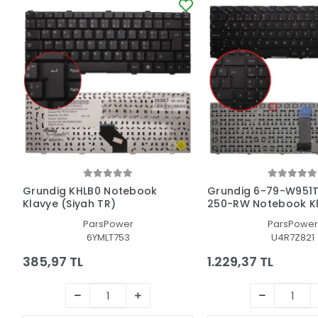
Grundig KHLB0 Notebook
Grundig 6-79-W951
Klavye (Siyah TR)
250-RW Notebook K
(Siyah TR)
ParsPower
ParsPower
6YMLT753
U4R7Z821
385,97 TL
1.229,37 TL