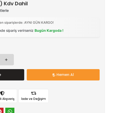
 ) Kdv Dahil
tlerle
ilen siparişlerde: AYNI GÜN KARGO!
nde sipariş verirseniz
Bugün Kargoda !
e
Hemen Al
 Alışveriş
İade ve Değişim