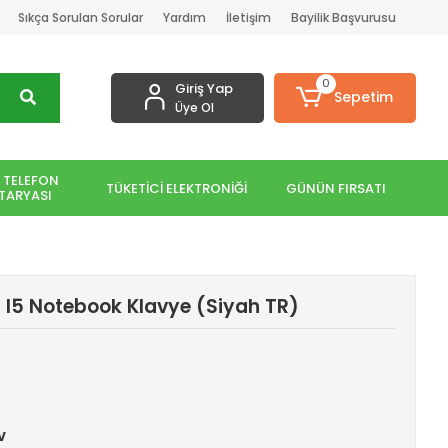
Sıkça Sorulan Sorular
Yardım
İletişim
Bayilik Başvurusu
0
Giriş Yap
Sepetim
Üye Ol
 TELEFON
TÜKETİCİ ELEKTRONİĞİ
GÜNÜN FIRSATI
TARYASI
 I5 Notebook Klavye (Siyah TR)
v