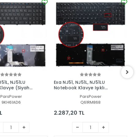
J51L, NJ51LU
Exa NJ51, NJ51L, NJ51LU
G
lavye (Siyah
Notebook Klavye Işıklı
V
(Siyah TR)
T
ParsPower
ParsPower
9KH61AD6
Q61RM868
L
2.287,20 TL
5