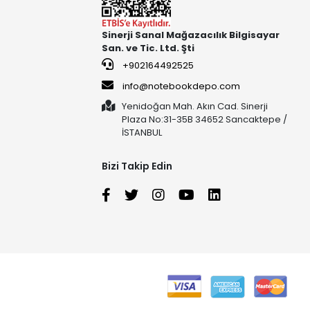
Sinerji Sanal Mağazacılık Bilgisayar
San. ve Tic. Ltd. Şti
+902164492525
info@notebookdepo.com
Yenidoğan Mah. Akın Cad. Sinerji
Plaza No:31-35B 34652 Sancaktepe /
İSTANBUL
Bizi Takip Edin