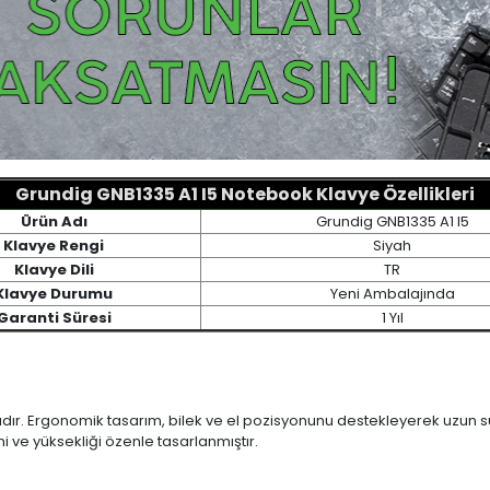
Grundig GNB1335 A1 I5 Notebook Klavye Özellikleri
Ürün Adı
Grundig GNB1335 A1 I5
Klavye Rengi
Siyah
Klavye Dili
TR
Klavye Durumu
Yeni Ambalajında
Garanti Süresi
1 Yıl
ıdır. Ergonomik tasarım, bilek ve el pozisyonunu destekleyerek uzun sür
mi ve yüksekliği özenle tasarlanmıştır.