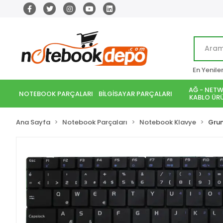
En Yenile
AĞ - NETW
NOTEBOOK PARÇALARI
BİLGİSAYAR PARÇALARI
KABLO ÜRÜ
Ana Sayfa
Notebook Parçaları
Notebook Klavye
Gru