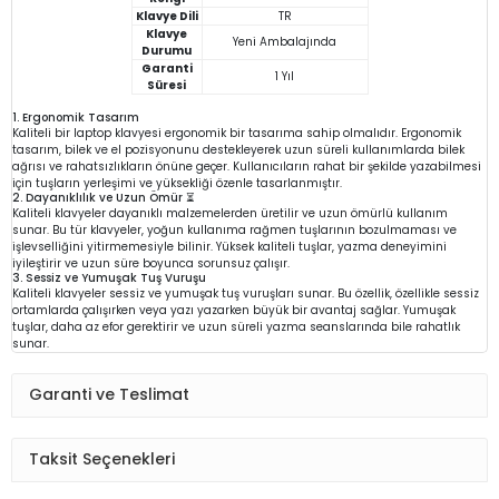
Klavye Dili
TR
Klavye
Yeni Ambalajında
Durumu
Garanti
1 Yıl
Süresi
1. Ergonomik Tasarım
Kaliteli bir laptop klavyesi ergonomik bir tasarıma sahip olmalıdır. Ergonomik
tasarım, bilek ve el pozisyonunu destekleyerek uzun süreli kullanımlarda bilek
ağrısı ve rahatsızlıkların önüne geçer. Kullanıcıların rahat bir şekilde yazabilmesi
için tuşların yerleşimi ve yüksekliği özenle tasarlanmıştır.
2. Dayanıklılık ve Uzun Ömür ⏳
Kaliteli klavyeler dayanıklı malzemelerden üretilir ve uzun ömürlü kullanım
sunar. Bu tür klavyeler, yoğun kullanıma rağmen tuşlarının bozulmaması ve
işlevselliğini yitirmemesiyle bilinir. Yüksek kaliteli tuşlar, yazma deneyimini
iyileştirir ve uzun süre boyunca sorunsuz çalışır.
3. Sessiz ve Yumuşak Tuş Vuruşu
Kaliteli klavyeler sessiz ve yumuşak tuş vuruşları sunar. Bu özellik, özellikle sessiz
ortamlarda çalışırken veya yazı yazarken büyük bir avantaj sağlar. Yumuşak
tuşlar, daha az efor gerektirir ve uzun süreli yazma seanslarında bile rahatlık
sunar.
Garanti ve Teslimat
Taksit Seçenekleri