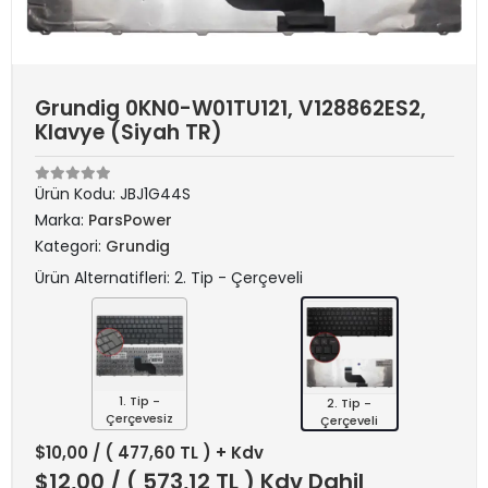
Grundig 0KN0-W01TU121, V128862ES2,
Klavye (Siyah TR)
Ürün Kodu:
JBJ1G44S
Marka:
ParsPower
Kategori:
Grundig
Ürün Alternatifleri: 2. Tip - Çerçeveli
1. Tip -
2. Tip -
Çerçevesiz
Çerçeveli
$10,00
/ ( 477,60 TL ) + Kdv
$12,00
/ ( 573,12 TL ) Kdv Dahil