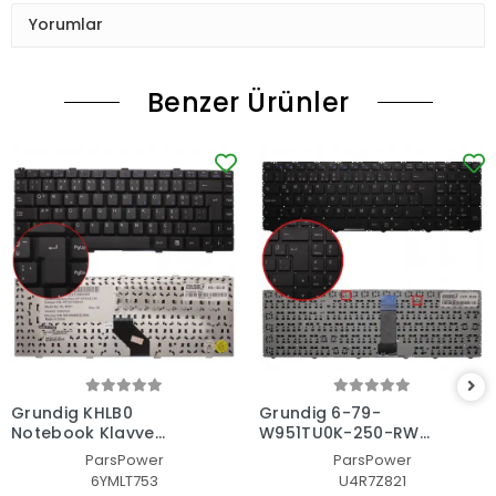
Yorumlar
Benzer Ürünler
Grundig KHLB0
Grundig 6-79-
Notebook Klavye
W951TU0K-250-RW
(Siyah TR)
Notebook Klavye
ParsPower
ParsPower
(Siyah TR)
6YMLT753
U4R7Z821