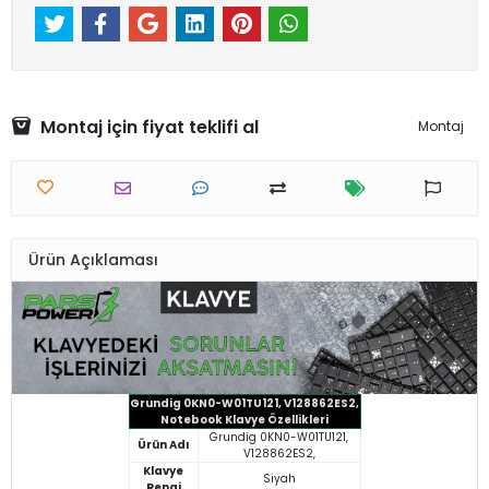
Montaj için fiyat teklifi al
Montaj
Ürün Açıklaması
Grundig 0KN0-W01TU121, V128862ES2,
Notebook Klavye Özellikleri
Grundig 0KN0-W01TU121,
Ürün Adı
V128862ES2,
Klavye
Siyah
Rengi