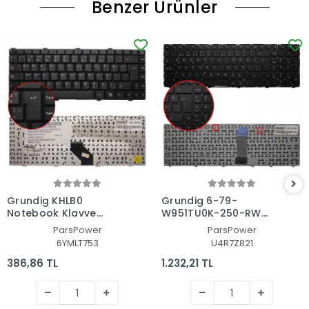
Benzer Ürünler
Grundig KHLB0
Grundig 6-79-
Notebook Klavye
W951TU0K-250-RW
(Siyah TR)
Notebook Klavye
ParsPower
ParsPower
(Siyah TR)
6YMLT753
U4R7Z821
386,86 TL
1.232,21 TL