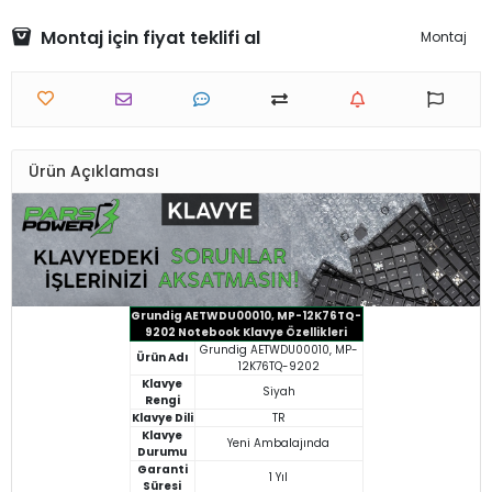
Montaj için fiyat teklifi al
Montaj
Ürün Açıklaması
Grundig AETWDU00010, MP-12K76TQ-
9202 Notebook Klavye Özellikleri
Grundig AETWDU00010, MP-
Ürün Adı
12K76TQ-9202
Klavye
Siyah
Rengi
Klavye Dili
TR
Klavye
Yeni Ambalajında
Durumu
Garanti
1 Yıl
Süresi