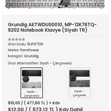
Grundig AETWDU00010, MP-12K76TQ-
9202 Notebook Klavye (Siyah TR)
Ürün Kodu:
8UP8751R
Marka:
ParsPower
Kategori:
Grundig
Ürün Alternatifleri: Siyah - Çerçevesiz
Siyah -
Siyah -
Çerçeveli
Çerçevesiz
$10,00
/ ( 477,60 TL ) + Kdv
$12,00
/ ( 573,12 TL ) Kdv Dahil