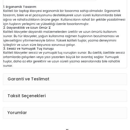
1. Ergonomik Tasarım
Kaliteli bir laptop klavyesi ergonomik bir tasarıma sahip olmalıdır. Ergonomik
tasarım, bilek ve el pozisyonunu destekleyerek uzun süreli kullanımlarda bilek
ağrısı ve rahatsızlıkların önüne geçer. Kullanıcıların rahat bir şekilde yazabilmesi
için tuşların yerleşimi ve yüksekliği özenle tasarlanmıştır.
2. Dayanıklılık ve Uzun Ömür ⏳
Kaliteli klavyeler dayanıklı malzemelerden üretilir ve uzun ömürlü kullanım
sunar. Bu tür klavyeler, yoğun kullanıma rağmen tuşlarının bozulmaması ve
işlevselliğini yitirmemesiyle bilinir. Yüksek kaliteli tuşlar, yazma deneyimini
iyileştirir ve uzun süre boyunca sorunsuz çalışır.
3. Sessiz ve Yumuşak Tuş Vuruşu
Kaliteli klavyeler sessiz ve yumuşak tuş vuruşları sunar. Bu özellik, özellikle sessiz
ortamlarda çalışırken veya yazı yazarken büyük bir avantaj sağlar. Yumuşak
tuşlar, daha az efor gerektirir ve uzun süreli yazma seanslarında bile rahatlık
sunar.
Garanti ve Teslimat
Taksit Seçenekleri
Yorumlar