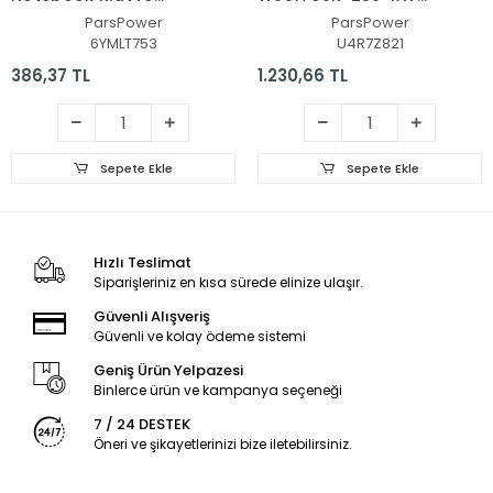
(Siyah TR)
Notebook Klavye
ParsPower
ParsPower
(Siyah TR)
6YMLT753
U4R7Z821
386,37 TL
1.230,66 TL
Sepete Ekle
Sepete Ekle
Hızlı Teslimat
Siparişleriniz en kısa sürede elinize ulaşır.
Güvenli Alışveriş
Güvenli ve kolay ödeme sistemi
Geniş Ürün Yelpazesi
Binlerce ürün ve kampanya seçeneği
7 / 24 DESTEK
Öneri ve şikayetlerinizi bize iletebilirsiniz.