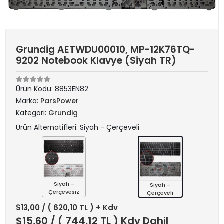
Grundig AETWDU00010, MP-12K76TQ-
9202 Notebook Klavye (Siyah TR)
Ürün Kodu:
8853EN82
Marka:
ParsPower
Kategori:
Grundig
Ürün Alternatifleri: Siyah - Çerçeveli
Siyah -
Siyah -
Çerçevesiz
Çerçeveli
$13,00
/ ( 620,10 TL ) + Kdv
$15,60
/ ( 744,12 TL ) Kdv Dahil