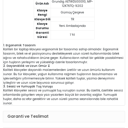
Grundig AETWDU00010, MP-
Ürün Adı
12K76TQ-9202
Klavye
Gümüş Çerçeve
Rengi
Klavye Dili
TR
Klavye
Yeni Ambalajında
Durumu
Garanti
1 Yıl
Süresi
1. Ergonomik Tasarım
Kaliteli bir laptop klavyesi ergonomik bir tasarıma sahip olmalıdır. Ergonomik
tasarım, bilek ve el pozisyonunu destekleyerek uzun süreli kullanımlarda bilek
ağrısı ve rahatsızlıkların önüne geçer. Kullanıcıların rahat bir şekilde yazabilmesi
için tuşların yerleşimi ve yüksekliği özenle tasarlanmıştır.
2. Dayanıklılık ve Uzun Ömür ⏳
Kaliteli klavyeler dayanıklı malzemelerden üretilir ve uzun ömürlü kullanım
sunar. Bu tür klavyeler, yoğun kullanıma rağmen tuşlarının bozulmaması ve
işlevselliğini yitirmemesiyle bilinir. Yüksek kaliteli tuşlar, yazma deneyimini
iyileştirir ve uzun süre boyunca sorunsuz çalışır.
3. Sessiz ve Yumuşak Tuş Vuruşu
Kaliteli klavyeler sessiz ve yumuşak tuş vuruşları sunar. Bu özellik, özellikle sessiz
ortamlarda çalışırken veya yazı yazarken büyük bir avantaj sağlar. Yumuşak
tuşlar, daha az efor gerektirir ve uzun süreli yazma seanslarında bile rahatlık
sunar.
Garanti ve Teslimat