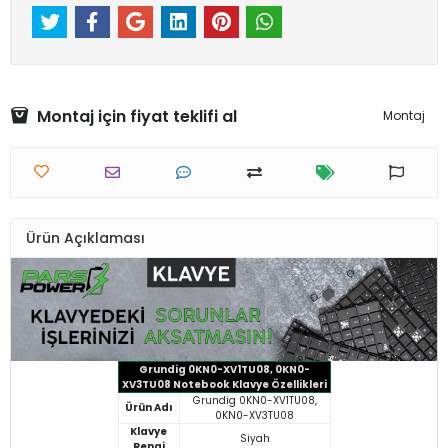
Montaj için fiyat teklifi al
Montaj
Ürün Açıklaması
Grundig 0KN0-XV1TU08, 0KN0-
XV3TU08 Notebook Klavye Özellikleri
Grundig 0KN0-XV1TU08,
Ürün Adı
0KN0-XV3TU08
Klavye
Siyah
Rengi