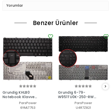
Yorumlar
Benzer Ürünler
Grundig KHLB0
Grundig 6-79-
Notebook Klavye
W951TU0K-250-RW
(Siyah TR)
Notebook Klavye
ParsPower
ParsPower
(Siyah TR)
6YMLT753
U4R7Z821