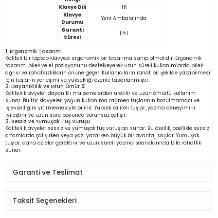
Klavye Dili
TR
Klavye
Yeni Ambalajında
Durumu
Garanti
1 Yıl
Süresi
1. Ergonomik Tasarım
Kaliteli bir laptop klavyesi ergonomik bir tasarıma sahip olmalıdır. Ergonomik
tasarım, bilek ve el pozisyonunu destekleyerek uzun süreli kullanımlarda bilek
ağrısı ve rahatsızlıkların önüne geçer. Kullanıcıların rahat bir şekilde yazabilmesi
için tuşların yerleşimi ve yüksekliği özenle tasarlanmıştır.
2. Dayanıklılık ve Uzun Ömür ⏳
Kaliteli klavyeler dayanıklı malzemelerden üretilir ve uzun ömürlü kullanım
sunar. Bu tür klavyeler, yoğun kullanıma rağmen tuşlarının bozulmaması ve
işlevselliğini yitirmemesiyle bilinir. Yüksek kaliteli tuşlar, yazma deneyimini
iyileştirir ve uzun süre boyunca sorunsuz çalışır.
3. Sessiz ve Yumuşak Tuş Vuruşu
Kaliteli klavyeler sessiz ve yumuşak tuş vuruşları sunar. Bu özellik, özellikle sessiz
ortamlarda çalışırken veya yazı yazarken büyük bir avantaj sağlar. Yumuşak
tuşlar, daha az efor gerektirir ve uzun süreli yazma seanslarında bile rahatlık
sunar.
Garanti ve Teslimat
Taksit Seçenekleri