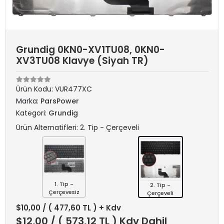
Grundig 0KN0-XV1TU08, 0KN0-
XV3TU08 Klavye (Siyah TR)
Ürün Kodu:
VUR477XC
Marka:
ParsPower
Kategori:
Grundig
Ürün Alternatifleri: 2. Tip - Çerçeveli
1. Tip -
2. Tip -
Çerçevesiz
Çerçeveli
$10,00
/ ( 477,60 TL ) + Kdv
$12,00
/ ( 573,12 TL ) Kdv Dahil