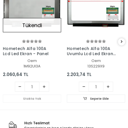
Tükendi
Hometech Alfa 100A
Hometech Alfa 100A
Lcd Led Ekran - Panel
Uyumlu Lcd Led Ekran
- Panel
Oem
Oem
1M92UI3A
13S229X9
2.060,64 TL
2.203,74 TL
Stokta Yok
Sepete Ekle
Hızlı Teslimat