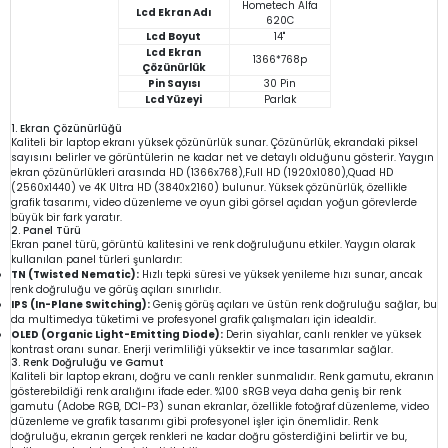
Hometech Alfa
Lcd Ekran Adı
620C
Lcd Boyut
14"
Lcd Ekran
1366*768p
Çözünürlük
Pin Sayısı
30 Pin
Lcd Yüzeyi
Parlak
1. Ekran Çözünürlüğü
Kaliteli bir laptop ekranı yüksek çözünürlük sunar. Çözünürlük, ekrandaki piksel
sayısını belirler ve görüntülerin ne kadar net ve detaylı olduğunu gösterir. Yaygın
ekran çözünürlükleri arasında HD (1366x768),Full HD (1920x1080),Quad HD
(2560x1440) ve 4K Ultra HD (3840x2160) bulunur. Yüksek çözünürlük, özellikle
grafik tasarımı, video düzenleme ve oyun gibi görsel açıdan yoğun görevlerde
büyük bir fark yaratır.
2. Panel Türü
Ekran panel türü, görüntü kalitesini ve renk doğruluğunu etkiler. Yaygın olarak
kullanılan panel türleri şunlardır:
TN (Twisted Nematic):
Hızlı tepki süresi ve yüksek yenileme hızı sunar, ancak
renk doğruluğu ve görüş açıları sınırlıdır.
IPS (In-Plane Switching):
Geniş görüş açıları ve üstün renk doğruluğu sağlar, bu
da multimedya tüketimi ve profesyonel grafik çalışmaları için idealdir.
OLED (Organic Light-Emitting Diode):
Derin siyahlar, canlı renkler ve yüksek
kontrast oranı sunar. Enerji verimliliği yüksektir ve ince tasarımlar sağlar.
3. Renk Doğruluğu ve Gamut
Kaliteli bir laptop ekranı, doğru ve canlı renkler sunmalıdır. Renk gamutu, ekranın
gösterebildiği renk aralığını ifade eder. %100 sRGB veya daha geniş bir renk
gamutu (Adobe RGB, DCI-P3) sunan ekranlar, özellikle fotoğraf düzenleme, video
düzenleme ve grafik tasarımı gibi profesyonel işler için önemlidir. Renk
doğruluğu, ekranın gerçek renkleri ne kadar doğru gösterdiğini belirtir ve bu,