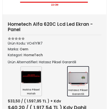
Hometech Alfa 620C Lcd Led Ekran -
Panel
Ürün Kodu:
VO41Y1R7
Marka:
Oem
Kategori:
HomeTech
Ürün Alternatifleri: Hatasız Piksel Garantili
Nokta Piksel
Hatasız Piksel
Hatalı
Garantili
$33,50
/ ( 1.597,95 TL ) + Kdv
$40,20
/ ( 1.917,54 TL ) Kdv Dahil