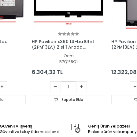
 Lcd
HP Pavilion x360 14-ba101nt
HP Pavilion
(2PM13EA) 2'si 1 Arada
(2PM13EA) 2
Dokunmatik Ön Cam Panel
Dokunmatik
Oem
- Ekran
Panel Set
B7Q1E8Q1
6.304,32 TL
12.322,08
le
Sepete Ekle
Güvenli Alışveriş
Geniş Ürün Yelpazesi
Güvenli ve kolay ödeme sistemi
Binlerce ürün ve kampany