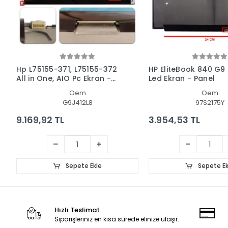
Hp L75155-371, L75155-372
HP EliteBook 840 G9
All in One, AIO Pc Ekran -
Led Ekran - Panel
Panel
Oem
Oem
G9J412L8
97S2175Y
9.169,92 TL
3.954,53 TL
Sepete Ekle
Sepete Ek
Hızlı Teslimat
Siparişleriniz en kısa sürede elinize ulaşır.