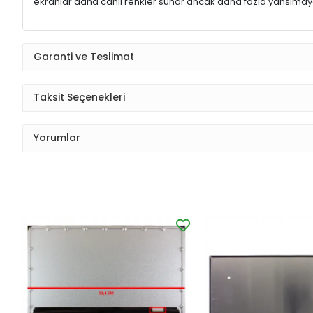
ekranlar daha canlı renkler sunar ancak daha fazla yansımaya
Garanti ve Teslimat
Taksit Seçenekleri
Yorumlar