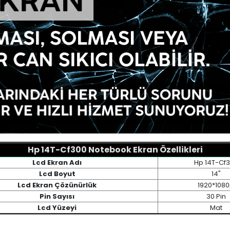
Hp 14T-Cf300 Notebook Ekran Özellikleri
Lcd Ekran Adı
Hp 14T-Cf
Lcd Boyut
14"
Lcd Ekran Çözünürlük
1920*108
Pin Sayısı
30 Pin
Lcd Yüzeyi
Mat