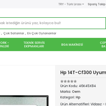
TRY - Türk Lirası
Sipariş Takip
r
,
Çok Satanlar
,
En Çok Oylananlar
ORK -
TEKNİK SERVİS
CEP
BGA MAKİNESİ
NLERİ
EKİPMANLARI
BA
Hp 14T-Cf300 Uyuml
Ürün Kodu:
46K45X84
Marka:
Oem
Kategori:
Hp
Ürün Alternatifleri: Vidasız -