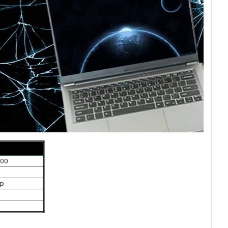
300
0p