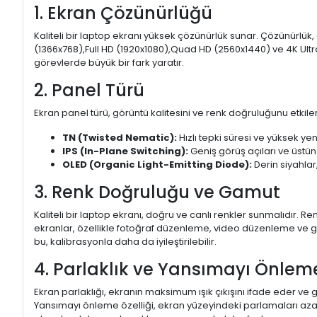
1. Ekran Çözünürlüğü
Kaliteli bir laptop ekranı yüksek çözünürlük sunar. Çözünürlük,
(1366x768),Full HD (1920x1080),Quad HD (2560x1440) ve 4K Ultr
görevlerde büyük bir fark yaratır.
2. Panel Türü
Ekran panel türü, görüntü kalitesini ve renk doğruluğunu etkiler.
TN (Twisted Nematic):
Hızlı tepki süresi ve yüksek yen
IPS (In-Plane Switching):
Geniş görüş açıları ve üstün
OLED (Organic Light-Emitting Diode):
Derin siyahlar,
3. Renk Doğruluğu ve Gamut
Kaliteli bir laptop ekranı, doğru ve canlı renkler sunmalıdır.
ekranlar, özellikle fotoğraf düzenleme, video düzenleme ve gra
bu, kalibrasyonla daha da iyileştirilebilir.
4. Parlaklık ve Yansımayı Önlem
Ekran parlaklığı, ekranın maksimum ışık çıkışını ifade eder ve g
Yansımayı önleme özelliği, ekran yüzeyindeki parlamaları aza