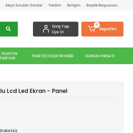
Sıkça Sorulan Sorular
Yardım
İletişim
Bayilik Başvurusu
0
Giriş Yap
Sepetim
Üye Ol
 TELEFON
TÜKETİCİ ELEKTRONİĞİ
GÜNÜN FIRSATI
TARYASI
u Lcd Led Ekran - Panel
 Braketsiz