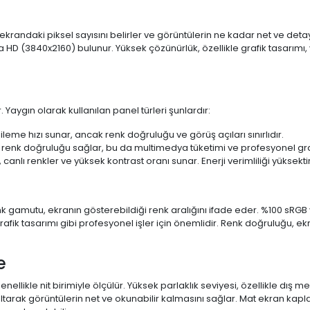
 ekrandaki piksel sayısını belirler ve görüntülerin ne kadar net ve det
a HD (3840x2160) bulunur. Yüksek çözünürlük, özellikle grafik tasarı
 Yaygın olarak kullanılan panel türleri şunlardır:
ileme hızı sunar, ancak renk doğruluğu ve görüş açıları sınırlıdır.
 renk doğruluğu sağlar, bu da multimedya tüketimi ve profesyonel grafi
 canlı renkler ve yüksek kontrast oranı sunar. Enerji verimliliği yüksekt
 Renk gamutu, ekranın gösterebildiği renk aralığını ifade eder. %100 
fik tasarımı gibi profesyonel işler için önemlidir. Renk doğruluğu, ekr
e
enellikle nit birimiyle ölçülür. Yüksek parlaklık seviyesi, özellikle dış
ltarak görüntülerin net ve okunabilir kalmasını sağlar. Mat ekran kap