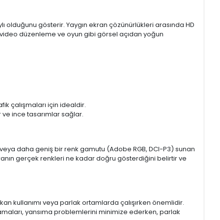
aylı olduğunu gösterir. Yaygın ekran çözünürlükleri arasında HD
mı, video düzenleme ve oyun gibi görsel açıdan yoğun
k çalışmaları için idealdir.
ir ve ince tasarımlar sağlar.
sRGB veya daha geniş bir renk gamutu (Adobe RGB, DCI-P3) sunan
anın gerçek renkleri ne kadar doğru gösterdiğini belirtir ve
 mekan kullanımı veya parlak ortamlarda çalışırken önemlidir.
lamaları, yansıma problemlerini minimize ederken, parlak