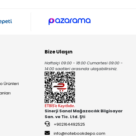
Bize Ulaşın
Haftaiçi 09:00 - 18:00 Cumartesi 09:00 -
ı
14:00 saatleri arasında ulaşabilirsiniz.
o Ürünleri
anları
Sinerji Sanal Mağazacılık Bilgisayar
San. ve Tic. Ltd. Şti
+902164492525
info@notebookdepo.com