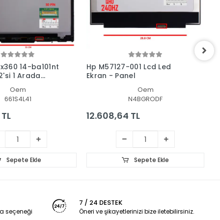
 x360 14-ba101nt
Hp M57127-001 Lcd Led
H
'si 1 Arada
Ekran - Panel
L
 + Led Ekran
Oem
Oem
661S4L41
N4BGRODF
 TL
12.608,64 TL
1
Sepete Ekle
Sepete Ekle
7 / 24 DESTEK
a seçeneği
Öneri ve şikayetlerinizi bize iletebilirsiniz.