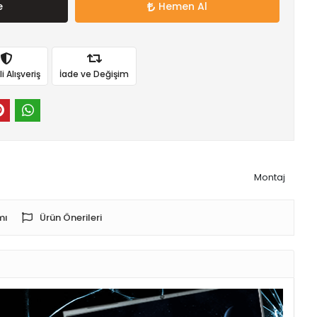
e
Hemen Al
 Alışveriş
İade ve Değişim
Montaj
mı
Ürün Önerileri