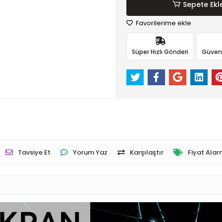
Sepete Ekl
Favorilerime ekle
Süper Hızlı Gönderi
Güvenli
Tavsiye Et
Yorum Yaz
Karşılaştır
Fiyat Alar