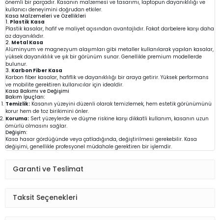
önemli bir parçadır. Kasanın malzemesi ve tasarımı, laptopun dayanıklılığı ve
kullanıcı deneyimini doğrudan etkiler.
Kasa Malzemeleri ve Özellikleri
1.
Plastik Kasa
Plastik kasalar, hafif ve maliyet açısından avantajlıdır. Fakat darbelere karşı daha
az dayanıklıdır.
2.
Metal Kasa
Alüminyum ve magnezyum alaşımları gibi metaller kullanılarak yapılan kasalar,
yüksek dayanıklılık ve şık bir görünüm sunar. Genellikle premium modellerde
bulunur.
3.
Karbon Fiber Kasa
Karbon fiber kasalar, hafiflik ve dayanıklılığı bir araya getirir. Yüksek performans
ve mobilite gerektiren kullanıcılar için idealdir.
Kasa Bakımı ve Değişimi
Bakım İpuçları:
Temizlik:
Kasanın yüzeyini düzenli olarak temizlemek, hem estetik görünümünü
korur hem de toz birikimini önler.
Koruma:
Sert yüzeylerde ve düşme riskine karşı dikkatli kullanım, kasanın uzun
ömürlü olmasını sağlar.
Değişim:
Kasa hasar gördüğünde veya çatladığında, değiştirilmesi gerekebilir. Kasa
değişimi, genellikle profesyonel müdahale gerektiren bir işlemdir.
Garanti ve Teslimat
Taksit Seçenekleri