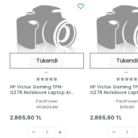
Tükendi
Tükendi
HP Victus Gaming TPN-
HP Victus Gaming T
Q278 Notebook Laptop Alt
Q278 Notebook Lapt
Kasa
Kasa
ParsPower
ParsPower
41CM2A4M
8Y154I11
2.865,60 TL
2.865,60 TL