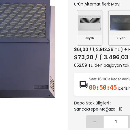
Ürün Alternatifleri: Mavi
Beyaz
Siyah
$61,00
/ ( 2.913,36 TL ) +
$73,20
/ ( 3.496,03
652,59 TL 'den başlayan taks
Saat 16:00'a kadar ver
00:50:43
içerisi
Depo Stok Bilgileri :
Sancaktepe Mağaza : 10