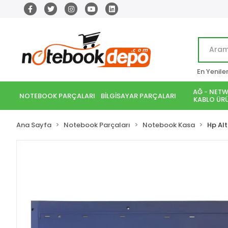
En Yenile
AĞ - NETW
NOTEBOOK PARÇALARI
BİLGİSAYAR PARÇALARI
KABLO ÜRÜ
Ana Sayfa
Notebook Parçaları
Notebook Kasa
Hp Al