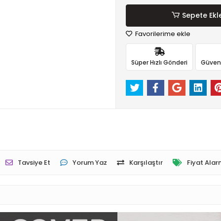
Sepete Ekl
Favorilerime ekle
Süper Hızlı Gönderi
Güvenli
Tavsiye Et
Yorum Yaz
Karşılaştır
Fiyat Alar