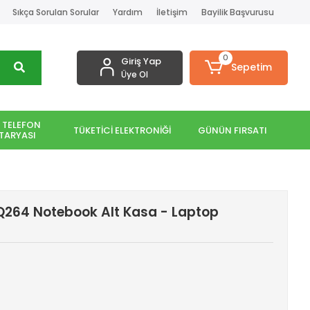
Sıkça Sorulan Sorular
Yardım
İletişim
Bayilik Başvurusu
0
Giriş Yap
Sepetim
Üye Ol
 TELEFON
TÜKETİCİ ELEKTRONİĞİ
GÜNÜN FIRSATI
TARYASI
264 Notebook Alt Kasa - Laptop