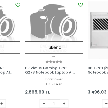
Tükendi
PN-
HP Victus Gaming TPN-
HP TPN-Q2
op Alt
Q278 Notebook Laptop Alt
Notebook A
Kasa
Laptop Alt
ParsPower
ERR23WY2
2.865,60 TL
3.496,03 