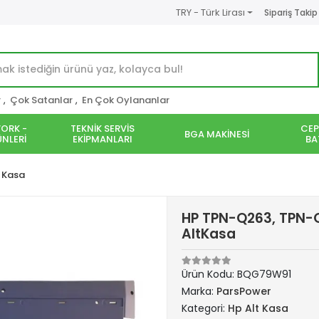
TRY - Türk Lirası
Sipariş Takip
r
,
Çok Satanlar
,
En Çok Oylananlar
ORK -
TEKNİK SERVİS
CEP
BGA MAKİNESİ
NLERİ
EKİPMANLARI
BA
t Kasa
HP TPN-Q263, TPN-Q
AltKasa
Ürün Kodu:
BQG79W91
Marka:
ParsPower
Kategori:
Hp Alt Kasa