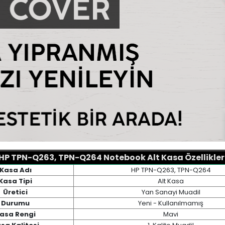
HP TPN-Q263, TPN-Q264 Notebook Alt Kasa Özellikler
Kasa Adı
HP TPN-Q263, TPN-Q264
Kasa Tipi
Alt Kasa
Üretici
Yan Sanayi Muadil
Durumu
Yeni - Kullanılmamış
asa Rengi
Mavi