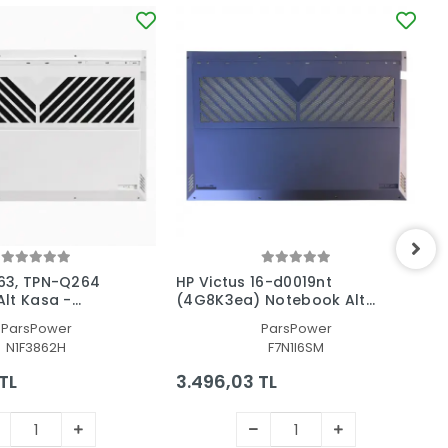
63, TPN-Q264
HP Victus 16-d0019nt
H
lt Kasa -
(4G8K3ea) Notebook Alt
N
Kasa
Kasa - Laptop AltKasa
L
ParsPower
ParsPower
N1F3862H
F7N1I6SM
TL
3.496,03 TL
3