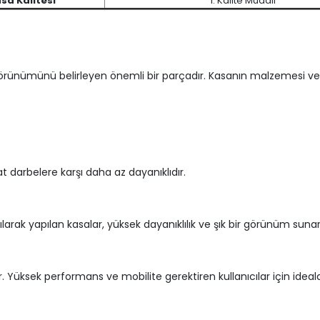
sa Kalitesi
1. Kalite Muadil
 görünümünü belirleyen önemli bir parçadır. Kasanın malzemesi ve t
at darbelere karşı daha az dayanıklıdır.
rak yapılan kasalar, yüksek dayanıklılık ve şık bir görünüm suna
rir. Yüksek performans ve mobilite gerektiren kullanıcılar için ideald