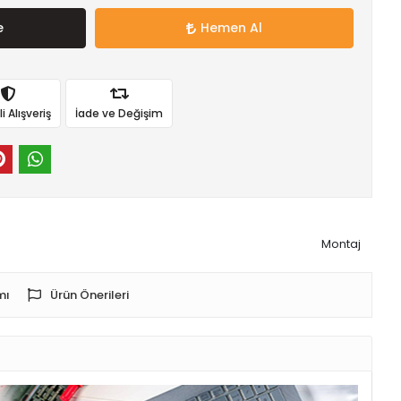
e
Hemen Al
 Alışveriş
İade ve Değişim
Montaj
mı
Ürün Önerileri