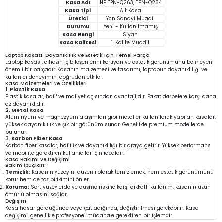
Kasa Adı
HP TPN-Q263, TPN-Q264
Kasa Tipi
Alt Kasa
Üretici
Yan Sanayi Muadil
Durumu
Yeni - Kullanılmamış
Kasa Rengi
Siyah
Kasa Kalitesi
1. Kalite Muadil
Laptop Kasası: Dayanıklılık ve Estetik İçin Temel Parça
Laptop kasası, cihazın iç bileşenlerini koruyan ve estetik görünümünü belirleyen
önemli bir parçadır. Kasanın malzemesi ve tasarımı, laptopun dayanıklılığı ve
kullanıcı deneyimini doğrudan etkiler.
Kasa Malzemeleri ve Özellikleri
1.
Plastik Kasa
Plastik kasalar, hafif ve maliyet açısından avantajlıdır. Fakat darbelere karşı daha
az dayanıklıdır.
2.
Metal Kasa
Alüminyum ve magnezyum alaşımları gibi metaller kullanılarak yapılan kasalar,
yüksek dayanıklılık ve şık bir görünüm sunar. Genellikle premium modellerde
bulunur.
3.
Karbon Fiber Kasa
Karbon fiber kasalar, hafiflik ve dayanıklılığı bir araya getirir. Yüksek performans
ve mobilite gerektiren kullanıcılar için idealdir.
Kasa Bakımı ve Değişimi
Bakım İpuçları:
Temizlik:
Kasanın yüzeyini düzenli olarak temizlemek, hem estetik görünümünü
korur hem de toz birikimini önler.
Koruma:
Sert yüzeylerde ve düşme riskine karşı dikkatli kullanım, kasanın uzun
ömürlü olmasını sağlar.
Değişim:
Kasa hasar gördüğünde veya çatladığında, değiştirilmesi gerekebilir. Kasa
değişimi, genellikle profesyonel müdahale gerektiren bir işlemdir.