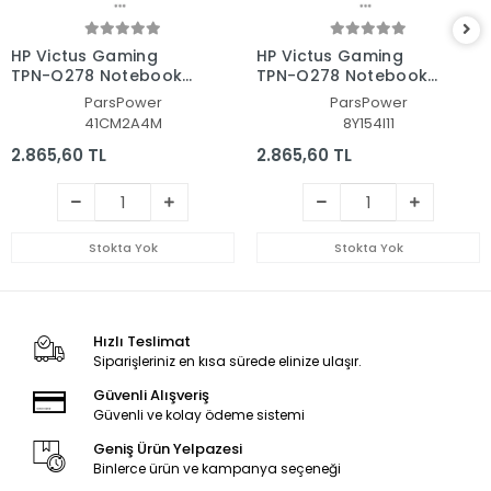
HP Victus Gaming
HP Victus Gaming
TPN-Q278 Notebook
TPN-Q278 Notebook
Laptop Alt Kasa
Laptop Alt Kasa
ParsPower
ParsPower
41CM2A4M
8Y154I11
2.865,60 TL
2.865,60 TL
Stokta Yok
Stokta Yok
Hızlı Teslimat
Siparişleriniz en kısa sürede elinize ulaşır.
Güvenli Alışveriş
Güvenli ve kolay ödeme sistemi
Geniş Ürün Yelpazesi
Binlerce ürün ve kampanya seçeneği