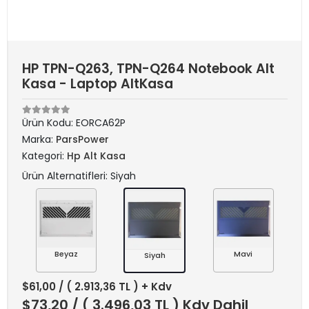
HP TPN-Q263, TPN-Q264 Notebook Alt
Kasa - Laptop AltKasa
Ürün Kodu:
EORCA62P
Marka:
ParsPower
Kategori:
Hp Alt Kasa
Ürün Alternatifleri: Siyah
Beyaz
Mavi
Siyah
$61,00
/ ( 2.913,36 TL ) + Kdv
$73,20
/ ( 3.496,03 TL ) Kdv Dahil