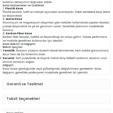
kullanıcı deneyimini doğrudan etkiler.
Kasa Malzemeleri ve Özellikleri
1.
Plastik Kasa
Plastik kasalar, hafif ve maliyet açısından avantajlıdır. Fakat darbelere karşı daha
az dayanıklıdır.
2.
Metal Kasa
Alüminyum ve magnezyum alaşımları gibi metaller kullanılarak yapılan kasalar,
yüksek dayanıklılık ve şık bir görünüm sunar. Genellikle premium modellerde
bulunur.
3.
Karbon Fiber Kasa
Karbon fiber kasalar, hafiflik ve dayanıklılığı bir araya getirir. Yüksek performans
ve mobilite gerektiren kullanıcılar için idealdir.
Kasa Bakımı ve Değişimi
Bakım İpuçları:
Temizlik:
Kasanın yüzeyini düzenli olarak temizlemek, hem estetik görünümünü
korur hem de toz birikimini önler.
Koruma:
Sert yüzeylerde ve düşme riskine karşı dikkatli kullanım, kasanın uzun
ömürlü olmasını sağlar.
Değişim:
Kasa hasar gördüğünde veya çatladığında, değiştirilmesi gerekebilir. Kasa
değişimi, genellikle profesyonel müdahale gerektiren bir işlemdir.
Garanti ve Teslimat
Taksit Seçenekleri