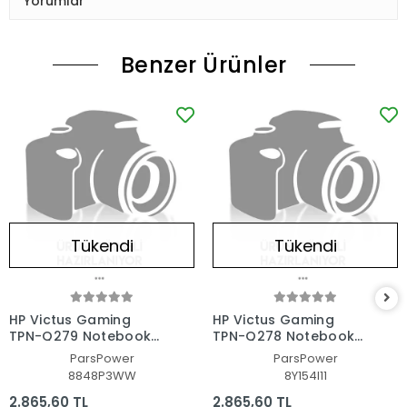
Yorumlar
Benzer Ürünler
Tükendi
Tükendi
HP Victus Gaming
HP Victus Gaming
TPN-Q279 Notebook
TPN-Q278 Notebook
Laptop Alt Kasa
Laptop Alt Kasa
ParsPower
ParsPower
8848P3WW
8Y154I11
2.865,60 TL
2.865,60 TL