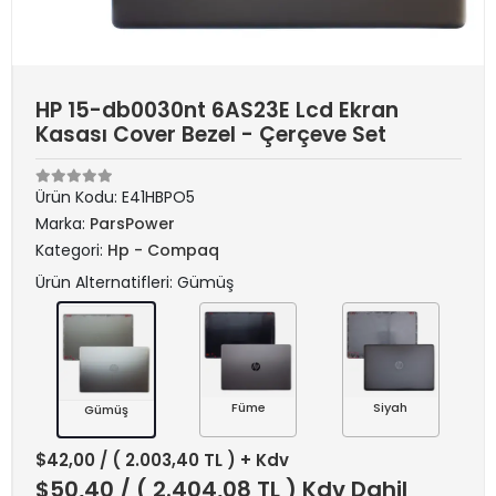
HP 15-db0030nt 6AS23E Lcd Ekran
Kasası Cover Bezel - Çerçeve Set
Ürün Kodu:
E41HBPO5
Marka:
ParsPower
Kategori:
Hp - Compaq
Ürün Alternatifleri: Gümüş
Füme
Siyah
Gümüş
$42,00
/ ( 2.003,40 TL ) + Kdv
$50,40
/ ( 2.404,08 TL ) Kdv Dahil