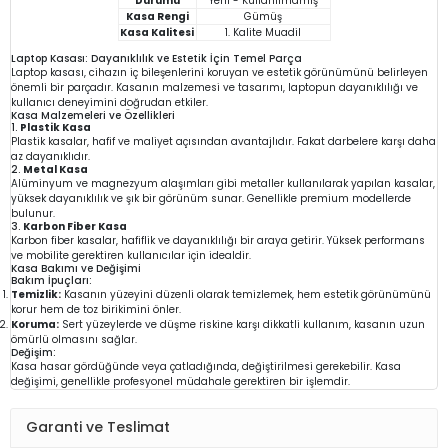
Durumu
Yeni - Kullanılmamış
Kasa Rengi
Gümüş
Kasa Kalitesi
1. Kalite Muadil
Laptop Kasası: Dayanıklılık ve Estetik İçin Temel Parça
Laptop kasası, cihazın iç bileşenlerini koruyan ve estetik görünümünü belirleyen
önemli bir parçadır. Kasanın malzemesi ve tasarımı, laptopun dayanıklılığı ve
kullanıcı deneyimini doğrudan etkiler.
Kasa Malzemeleri ve Özellikleri
1.
Plastik Kasa
Plastik kasalar, hafif ve maliyet açısından avantajlıdır. Fakat darbelere karşı daha
az dayanıklıdır.
2.
Metal Kasa
Alüminyum ve magnezyum alaşımları gibi metaller kullanılarak yapılan kasalar,
yüksek dayanıklılık ve şık bir görünüm sunar. Genellikle premium modellerde
bulunur.
3.
Karbon Fiber Kasa
Karbon fiber kasalar, hafiflik ve dayanıklılığı bir araya getirir. Yüksek performans
ve mobilite gerektiren kullanıcılar için idealdir.
Kasa Bakımı ve Değişimi
Bakım İpuçları:
Temizlik:
Kasanın yüzeyini düzenli olarak temizlemek, hem estetik görünümünü
korur hem de toz birikimini önler.
Koruma:
Sert yüzeylerde ve düşme riskine karşı dikkatli kullanım, kasanın uzun
ömürlü olmasını sağlar.
Değişim:
Kasa hasar gördüğünde veya çatladığında, değiştirilmesi gerekebilir. Kasa
değişimi, genellikle profesyonel müdahale gerektiren bir işlemdir.
Garanti ve Teslimat