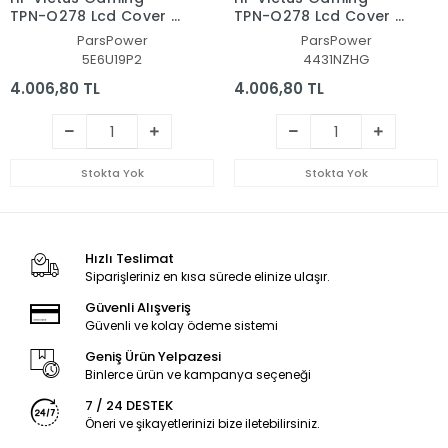
TPN-Q278 Lcd Cover -
TPN-Q278 Lcd Cover -
Bezel Ekran Kasası-
Bezel Ekran Kasası-
ParsPower
ParsPower
Çerçeve Set
Çerçeve Set
5E6U19P2
4431NZHG
4.006,80 TL
4.006,80 TL
Stokta Yok
Stokta Yok
Hızlı Teslimat
Siparişleriniz en kısa sürede elinize ulaşır.
Güvenli Alışveriş
Güvenli ve kolay ödeme sistemi
Geniş Ürün Yelpazesi
Binlerce ürün ve kampanya seçeneği
7 / 24 DESTEK
Öneri ve şikayetlerinizi bize iletebilirsiniz.