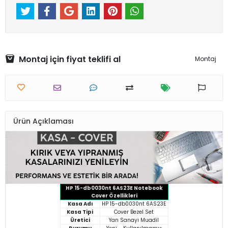
Montaj için fiyat teklifi al
Montaj
Ürün Açıklaması
HP 15-db0030nt 6AS23E Notebook
Cover Özellikleri
Kasa Adı
HP 15-db0030nt 6AS23E
Kasa Tipi
Cover Bezel Set
Üretici
Yan Sanayi Muadil