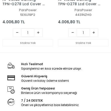
TPN-Q278 Lcd Cover -
TPN-Q278 Lcd Cover -
Bezel Ekran Kasası-
Bezel Ekran Kasası-
ParsPower
ParsPower
Çerçeve Set
Çerçeve Set
5E6U19P2
4431NZHG
4.006,80 TL
4.006,80 TL
Stokta Yok
Stokta Yok
Hızlı Teslimat
Siparişleriniz en kısa sürede elinize ulaşır.
Güvenli Alışveriş
Güvenli ve kolay ödeme sistemi
Geniş Ürün Yelpazesi
Binlerce ürün ve kampanya seçeneği
7 / 24 DESTEK
Öneri ve şikayetlerinizi bize iletebilirsiniz.