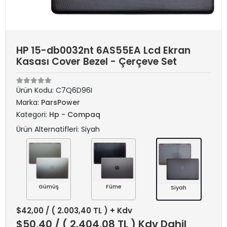
HP 15-db0032nt 6AS55EA Lcd Ekran
Kasası Cover Bezel - Çerçeve Set
Ürün Kodu:
C7Q6D96I
Marka:
ParsPower
Kategori:
Hp - Compaq
Ürün Alternatifleri: Siyah
Gümüş
Füme
Siyah
$42,00
/ ( 2.003,40 TL ) + Kdv
$50,40
/ ( 2.404,08 TL ) Kdv Dahil