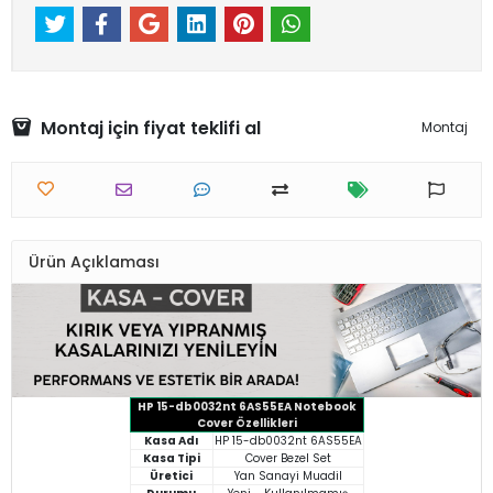
Montaj için fiyat teklifi al
Montaj
Ürün Açıklaması
HP 15-db0032nt 6AS55EA Notebook
Cover Özellikleri
Kasa Adı
HP 15-db0032nt 6AS55EA
Kasa Tipi
Cover Bezel Set
Üretici
Yan Sanayi Muadil