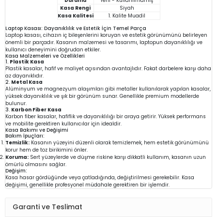
Durumu
Yeni - Kullanılmamış
Kasa Rengi
Siyah
Kasa Kalitesi
1. Kalite Muadil
Laptop Kasası: Dayanıklılık ve Estetik İçin Temel Parça
Laptop kasası, cihazın iç bileşenlerini koruyan ve estetik görünümünü belirleyen
önemli bir parçadır. Kasanın malzemesi ve tasarımı, laptopun dayanıklılığı ve
kullanıcı deneyimini doğrudan etkiler.
Kasa Malzemeleri ve Özellikleri
1.
Plastik Kasa
Plastik kasalar, hafif ve maliyet açısından avantajlıdır. Fakat darbelere karşı daha
az dayanıklıdır.
2.
Metal Kasa
Alüminyum ve magnezyum alaşımları gibi metaller kullanılarak yapılan kasalar,
yüksek dayanıklılık ve şık bir görünüm sunar. Genellikle premium modellerde
bulunur.
3.
Karbon Fiber Kasa
Karbon fiber kasalar, hafiflik ve dayanıklılığı bir araya getirir. Yüksek performans
ve mobilite gerektiren kullanıcılar için idealdir.
Kasa Bakımı ve Değişimi
Bakım İpuçları:
Temizlik:
Kasanın yüzeyini düzenli olarak temizlemek, hem estetik görünümünü
korur hem de toz birikimini önler.
Koruma:
Sert yüzeylerde ve düşme riskine karşı dikkatli kullanım, kasanın uzun
ömürlü olmasını sağlar.
Değişim:
Kasa hasar gördüğünde veya çatladığında, değiştirilmesi gerekebilir. Kasa
değişimi, genellikle profesyonel müdahale gerektiren bir işlemdir.
Garanti ve Teslimat