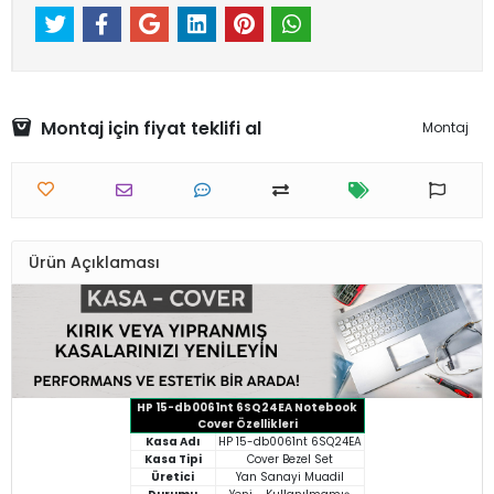
Montaj için fiyat teklifi al
Montaj
Ürün Açıklaması
HP 15-db0061nt 6SQ24EA Notebook
Cover Özellikleri
Kasa Adı
HP 15-db0061nt 6SQ24EA
Kasa Tipi
Cover Bezel Set
Üretici
Yan Sanayi Muadil