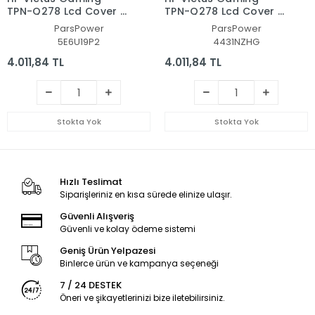
TPN-Q278 Lcd Cover -
TPN-Q278 Lcd Cover -
Bezel Ekran Kasası-
Bezel Ekran Kasası-
ParsPower
ParsPower
Çerçeve Set
Çerçeve Set
5E6U19P2
4431NZHG
4.011,84 TL
4.011,84 TL
Stokta Yok
Stokta Yok
Hızlı Teslimat
Siparişleriniz en kısa sürede elinize ulaşır.
Güvenli Alışveriş
Güvenli ve kolay ödeme sistemi
Geniş Ürün Yelpazesi
Binlerce ürün ve kampanya seçeneği
7 / 24 DESTEK
Öneri ve şikayetlerinizi bize iletebilirsiniz.