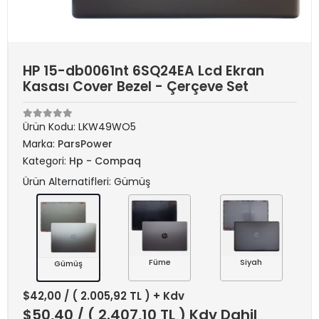
HP 15-db0061nt 6SQ24EA Lcd Ekran
Kasası Cover Bezel - Çerçeve Set
Ürün Kodu:
LKW49WO5
Marka:
ParsPower
Kategori:
Hp - Compaq
Ürün Alternatifleri: Gümüş
Füme
Siyah
Gümüş
$42,00
/ ( 2.005,92 TL ) + Kdv
$50,40
/ ( 2.407,10 TL ) Kdv Dahil