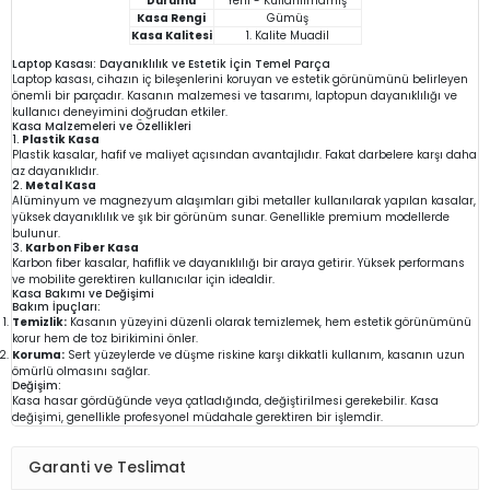
Durumu
Yeni - Kullanılmamış
Kasa Rengi
Gümüş
Kasa Kalitesi
1. Kalite Muadil
Laptop Kasası: Dayanıklılık ve Estetik İçin Temel Parça
Laptop kasası, cihazın iç bileşenlerini koruyan ve estetik görünümünü belirleyen
önemli bir parçadır. Kasanın malzemesi ve tasarımı, laptopun dayanıklılığı ve
kullanıcı deneyimini doğrudan etkiler.
Kasa Malzemeleri ve Özellikleri
1.
Plastik Kasa
Plastik kasalar, hafif ve maliyet açısından avantajlıdır. Fakat darbelere karşı daha
az dayanıklıdır.
2.
Metal Kasa
Alüminyum ve magnezyum alaşımları gibi metaller kullanılarak yapılan kasalar,
yüksek dayanıklılık ve şık bir görünüm sunar. Genellikle premium modellerde
bulunur.
3.
Karbon Fiber Kasa
Karbon fiber kasalar, hafiflik ve dayanıklılığı bir araya getirir. Yüksek performans
ve mobilite gerektiren kullanıcılar için idealdir.
Kasa Bakımı ve Değişimi
Bakım İpuçları:
Temizlik:
Kasanın yüzeyini düzenli olarak temizlemek, hem estetik görünümünü
korur hem de toz birikimini önler.
Koruma:
Sert yüzeylerde ve düşme riskine karşı dikkatli kullanım, kasanın uzun
ömürlü olmasını sağlar.
Değişim:
Kasa hasar gördüğünde veya çatladığında, değiştirilmesi gerekebilir. Kasa
değişimi, genellikle profesyonel müdahale gerektiren bir işlemdir.
Garanti ve Teslimat