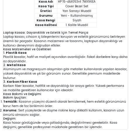
Kasa Adı
HP 15-db1053nt 7MX96EA
Kasa Tipi
Cover Bezel Set
Üretici
Yan Sanayi Muadil
Durumu
Yeni - Kullanılmamış
Kasa Rengi
Siyah
Kasa Kalitesi
1. Kalite Muadil
Laptop Kasası: Dayanıklılık ve Estetik İçin Temel Parça
Laptop kasası, cihazın iç bileşenlerini koruyan ve estetik görünümünü belirleyen
önemli bir parçadır. Kasanın malzemesi ve tasarımı, laptopun dayanıklılığı ve
kullanıcı deneyimini doğrudan etkiler.
Kasa Malzemeleri ve Özellikleri
1.
Plastik Kasa
Plastik kasalar, hafif ve maliyet açısından avantajlıdır. Fakat darbelere karşı daha
az dayanıklıdır.
2.
Metal Kasa
Alüminyum ve magnezyum alaşımları gibi metaller kullanılarak yapılan kasalar,
yüksek dayanıklılık ve şık bir görünüm sunar. Genellikle premium modellerde
bulunur.
3.
Karbon Fiber Kasa
Karbon fiber kasalar, hafiflik ve dayanıklılığı bir araya getirir. Yüksek performans
ve mobilite gerektiren kullanıcılar için idealdir.
Kasa Bakımı ve Değişimi
Bakım İpuçları:
Temizlik:
Kasanın yüzeyini düzenli olarak temizlemek, hem estetik görünümünü
korur hem de toz birikimini önler.
Koruma:
Sert yüzeylerde ve düşme riskine karşı dikkatli kullanım, kasanın uzun
ömürlü olmasını sağlar.
Değişim:
Kasa hasar gördüğünde veya çatladığında, değiştirilmesi gerekebilir. Kasa
değişimi, genellikle profesyonel müdahale gerektiren bir işlemdir.