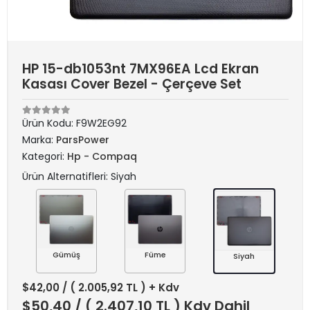
HP 15-db1053nt 7MX96EA Lcd Ekran
Kasası Cover Bezel - Çerçeve Set
Ürün Kodu:
F9W2EG92
Marka:
ParsPower
Kategori:
Hp - Compaq
Ürün Alternatifleri: Siyah
Gümüş
Füme
Siyah
$42,00
/ ( 2.005,92 TL ) + Kdv
$50,40
/ ( 2.407,10 TL ) Kdv Dahil