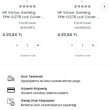
HP Victus Gaming
HP Victus Gaming
TPN-Q278 Lcd Cover -
TPN-Q278 Lcd Cover -
Bezel Ekran Kasası-
Bezel Ekran Kasası-
ParsPower
ParsPower
Çerçeve Set
Çerçeve Set
5E6U19P2
4431NZHG
4.011,84 TL
4.011,84 TL
Stokta Yok
Stokta Yok
Hızlı Teslimat
Siparişleriniz en kısa sürede elinize ulaşır.
Güvenli Alışveriş
Güvenli ve kolay ödeme sistemi
Geniş Ürün Yelpazesi
Binlerce ürün ve kampanya seçeneği