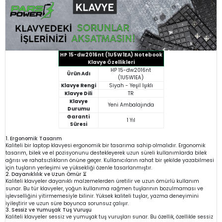
HP 15-dw2016nt (1U5W1EA) Notebook
Klavye Özellikleri
HP 15-dw2016nt
Ürün Adı
(1U5W1EA)
Klavye Rengi
Siyah - Yeşil Işıklı
Klavye Dili
TR
Klavye
Yeni Ambalajında
Durumu
Garanti
1 Yıl
Süresi
1. Ergonomik Tasarım
Kaliteli bir laptop klavyesi ergonomik bir tasarıma sahip olmalıdır. Ergonomik
tasarım, bilek ve el pozisyonunu destekleyerek uzun süreli kullanımlarda bilek
ağrısı ve rahatsızlıkların önüne geçer. Kullanıcıların rahat bir şekilde yazabilmesi
için tuşların yerleşimi ve yüksekliği özenle tasarlanmıştır.
2. Dayanıklılık ve Uzun Ömür ⏳
Kaliteli klavyeler dayanıklı malzemelerden üretilir ve uzun ömürlü kullanım
sunar. Bu tür klavyeler, yoğun kullanıma rağmen tuşlarının bozulmaması ve
işlevselliğini yitirmemesiyle bilinir. Yüksek kaliteli tuşlar, yazma deneyimini
iyileştirir ve uzun süre boyunca sorunsuz çalışır.
3. Sessiz ve Yumuşak Tuş Vuruşu
Kaliteli klavyeler sessiz ve yumuşak tuş vuruşları sunar. Bu özellik, özellikle sessiz