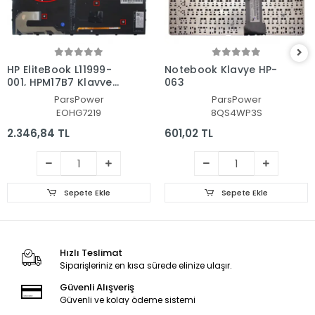
HP EliteBook L11999-
Notebook Klavye HP-
001, HPM17B7 Klavye
063
Işıklı (Siyah TR)
ParsPower
ParsPower
EOHG7219
8QS4WP3S
2.346,84 TL
601,02 TL
Sepete Ekle
Sepete Ekle
Hızlı Teslimat
Siparişleriniz en kısa sürede elinize ulaşır.
Güvenli Alışveriş
Güvenli ve kolay ödeme sistemi