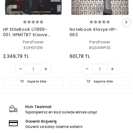
HP EliteBook L11999-
Notebook Klavye HP-
001, HPM17B7 Klavye
063
Işıklı (Siyah TR)
ParsPower
ParsPower
EOHG7219
8QS4WP3S
2.349,79 TL
601,78 TL
Sepete Ekle
Sepete Ekle
Hızlı Teslimat
Siparişleriniz en kısa sürede elinize ulaşır.
Güvenli Alışveriş
Güvenli ve kolay ödeme sistemi