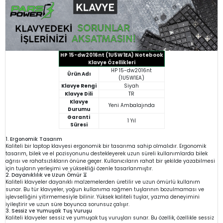
HP 15-dw2016nt (1U5W1EA) Notebook
Klavye Özellikleri
HP 15-dw2016nt
Ürün Adı
(1U5W1EA)
Klavye Rengi
Siyah
Klavye Dili
TR
Klavye
Yeni Ambalajında
Durumu
Garanti
1 Yıl
Süresi
1. Ergonomik Tasarım
Kaliteli bir laptop klavyesi ergonomik bir tasarıma sahip olmalıdır. Ergonomik
tasarım, bilek ve el pozisyonunu destekleyerek uzun süreli kullanımlarda bilek
ağrısı ve rahatsızlıkların önüne geçer. Kullanıcıların rahat bir şekilde yazabilmesi
için tuşların yerleşimi ve yüksekliği özenle tasarlanmıştır.
2. Dayanıklılık ve Uzun Ömür ⏳
Kaliteli klavyeler dayanıklı malzemelerden üretilir ve uzun ömürlü kullanım
sunar. Bu tür klavyeler, yoğun kullanıma rağmen tuşlarının bozulmaması ve
işlevselliğini yitirmemesiyle bilinir. Yüksek kaliteli tuşlar, yazma deneyimini
iyileştirir ve uzun süre boyunca sorunsuz çalışır.
3. Sessiz ve Yumuşak Tuş Vuruşu
Kaliteli klavyeler sessiz ve yumuşak tuş vuruşları sunar. Bu özellik, özellikle sessiz