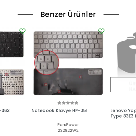
Benzer Ürünler
-063
Notebook Klavye HP-051
Lenovo Yog
Type 83E3 K
(Füme TR)
ParsPower
S
232822W2