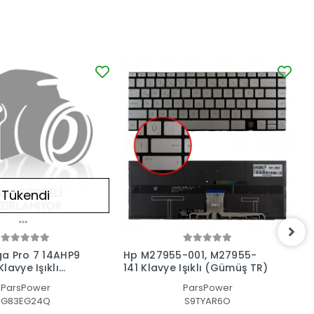
Tükendi
a Pro 7 14AHP9
Hp M27955-001, M27955-
H
lavye Işıklı
141 Klavye Işıklı (Gümüş TR)
1
ParsPower
ParsPower
G83EG24Q
S9TYAR6O