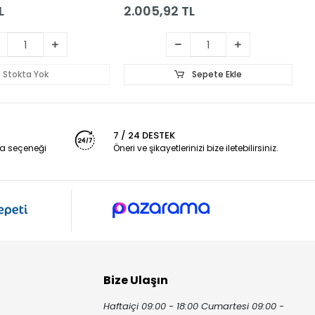
L
2.005,92 TL
2
Stokta Yok
Sepete Ekle
7 / 24 DESTEK
a seçeneği
Öneri ve şikayetlerinizi bize iletebilirsiniz.
Bize Ulaşın
Haftaiçi 09:00 - 18:00 Cumartesi 09:00 -
ı