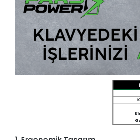
K
Kl
Ga
1. Ergonomik Tasarım