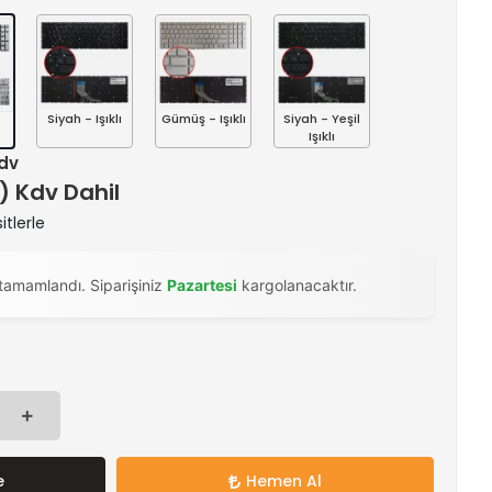
Siyah - Işıklı
Gümüş - Işıklı
Siyah - Yeşil
Işıklı
Kdv
 ) Kdv Dahil
itlerle
tamamlandı. Siparişiniz
Pazartesi
kargolanacaktır.
e
Hemen Al