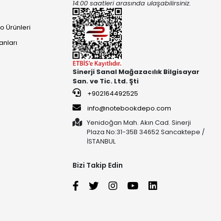
14:00 saatleri arasında ulaşabilirsiniz.
o Ürünleri
anları
Sinerji Sanal Mağazacılık Bilgisayar
San. ve Tic. Ltd. Şti
+902164492525
info@notebookdepo.com
Yenidoğan Mah. Akın Cad. Sinerji
Plaza No:31-35B 34652 Sancaktepe /
İSTANBUL
Bizi Takip Edin