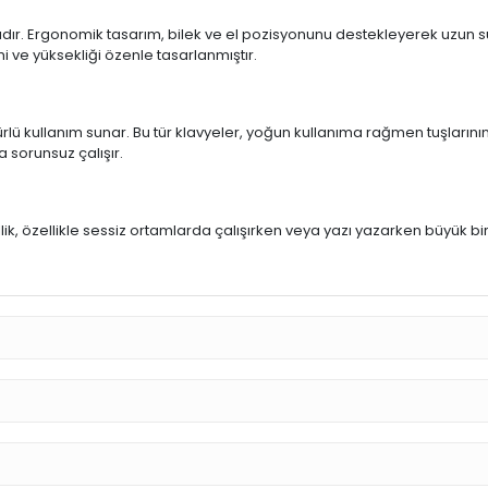
ıdır. Ergonomik tasarım, bilek ve el pozisyonunu destekleyerek uzun sür
mi ve yüksekliği özenle tasarlanmıştır.
rlü kullanım sunar. Bu tür klavyeler, yoğun kullanıma rağmen tuşlarının
a sorunsuz çalışır.
u
llik, özellikle sessiz ortamlarda çalışırken veya yazı yazarken büyük bi