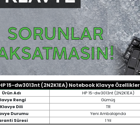
HP 15-dw3013nt (2N2K1EA) Notebook Klavye Özellikler
Ürün Adı
HP 15-dw3013nt (2N2K1EA)
lavye Rengi
Gümüş
Klavye Dili
TR
avye Durumu
Yeni Ambalajında
ranti Süresi
1 Yıl