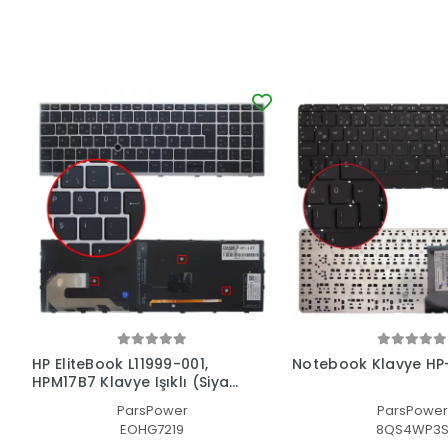
HP EliteBook L11999-001,
Notebook Klavye HP
HPM17B7 Klavye Işıklı (Siyah
TR)
ParsPower
ParsPower
EOHG7219
8QS4WP3