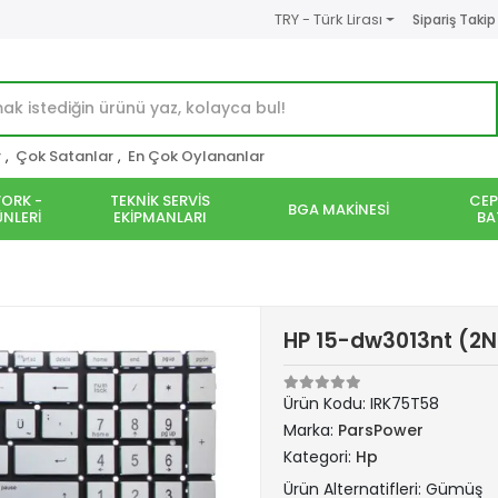
TRY - Türk Lirası
Sipariş Takip
r
,
Çok Satanlar
,
En Çok Oylananlar
ORK -
TEKNİK SERVİS
CEP
BGA MAKİNESİ
NLERİ
EKİPMANLARI
BA
HP 15-dw3013nt (2N
Ürün Kodu:
IRK75T58
Marka:
ParsPower
Kategori:
Hp
Ürün Alternatifleri: Gümüş