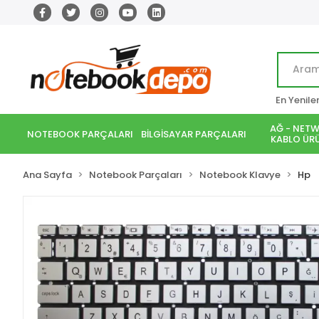
En Yenile
AĞ - NETW
NOTEBOOK PARÇALARI
BİLGİSAYAR PARÇALARI
KABLO ÜRÜ
Ana Sayfa
Notebook Parçaları
Notebook Klavye
Hp