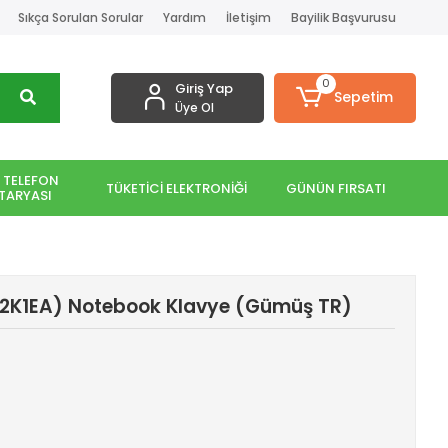
Sıkça Sorulan Sorular
Yardım
İletişim
Bayilik Başvurusu
0
Giriş Yap
Sepetim
Üye Ol
 TELEFON
TÜKETİCİ ELEKTRONİĞİ
GÜNÜN FIRSATI
TARYASI
2K1EA) Notebook Klavye (Gümüş TR)