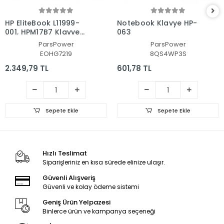
HP EliteBook L11999-
Notebook Klavye HP-
001, HPM17B7 Klavye
063
Işıklı (Siyah TR)
ParsPower
ParsPower
EOHG7219
8QS4WP3S
2.349,79 TL
601,78 TL
Sepete Ekle
Sepete Ekle
Hızlı Teslimat
Siparişleriniz en kısa sürede elinize ulaşır.
Güvenli Alışveriş
Güvenli ve kolay ödeme sistemi
Geniş Ürün Yelpazesi
Binlerce ürün ve kampanya seçeneği