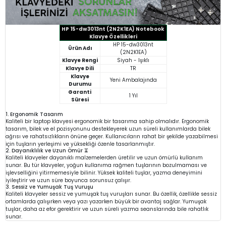
HP 15-dw3013nt (2N2K1EA) Notebook
Klavye Özellikleri
HP 15-dw3013nt
Ürün Adı
(2N2K1EA)
Klavye Rengi
Siyah - Işıklı
Klavye Dili
TR
Klavye
Yeni Ambalajında
Durumu
Garanti
1 Yıl
Süresi
1. Ergonomik Tasarım
Kaliteli bir laptop klavyesi ergonomik bir tasarıma sahip olmalıdır. Ergonomik
tasarım, bilek ve el pozisyonunu destekleyerek uzun süreli kullanımlarda bilek
ağrısı ve rahatsızlıkların önüne geçer. Kullanıcıların rahat bir şekilde yazabilmesi
için tuşların yerleşimi ve yüksekliği özenle tasarlanmıştır.
2. Dayanıklılık ve Uzun Ömür ⏳
Kaliteli klavyeler dayanıklı malzemelerden üretilir ve uzun ömürlü kullanım
sunar. Bu tür klavyeler, yoğun kullanıma rağmen tuşlarının bozulmaması ve
işlevselliğini yitirmemesiyle bilinir. Yüksek kaliteli tuşlar, yazma deneyimini
iyileştirir ve uzun süre boyunca sorunsuz çalışır.
3. Sessiz ve Yumuşak Tuş Vuruşu
Kaliteli klavyeler sessiz ve yumuşak tuş vuruşları sunar. Bu özellik, özellikle sessiz
ortamlarda çalışırken veya yazı yazarken büyük bir avantaj sağlar. Yumuşak
tuşlar, daha az efor gerektirir ve uzun süreli yazma seanslarında bile rahatlık
sunar.