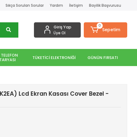
Sıkça Sorulan Sorular
Yardım
İletişim
Bayilik Başvurusu
0
Giriş Yap
Sepetim
Üye Ol
 TELEFON
TÜKETİCİ ELEKTRONİĞİ
GÜNÜN FIRSATI
TARYASI
K2EA) Lcd Ekran Kasası Cover Bezel -