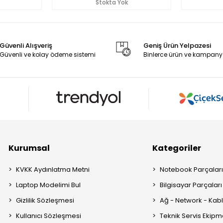
Stokta Yok
Güvenli Alışveriş
Geniş Ürün Yelpazesi
Güvenli ve kolay ödeme sistemi
Binlerce ürün ve kampany
Kurumsal
Kategoriler
KVKK Aydınlatma Metni
Notebook Parçalar
Laptop Modelimi Bul
Bilgisayar Parçaları
Gizlilik Sözleşmesi
Ağ - Network - Kabl
Kullanıcı Sözleşmesi
Teknik Servis Ekipm