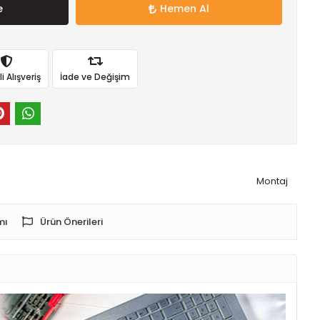
e
Hemen Al
 Alışveriş
İade ve Değişim
Montaj
mı
Ürün Önerileri