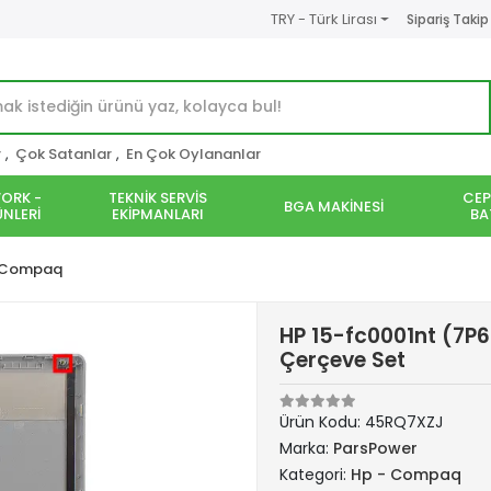
TRY - Türk Lirası
Sipariş Takip
r
,
Çok Satanlar
,
En Çok Oylananlar
ORK -
TEKNİK SERVİS
CEP
BGA MAKİNESİ
NLERİ
EKİPMANLARI
BA
 Compaq
HP 15-fc0001nt (7P6
Çerçeve Set
Ürün Kodu:
45RQ7XZJ
Marka:
ParsPower
Kategori:
Hp - Compaq