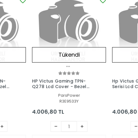
Tükendi
PN-
HP Victus Gaming TPN-
Hp Victus 
zel
Q278 Lcd Cover - Bezel
Serisi Lcd 
ve Set
Ekran Kasası-Çerçeve Set
Ekran Kasa
ParsPower
R3E9533Y
4.006,80 TL
4.006,80