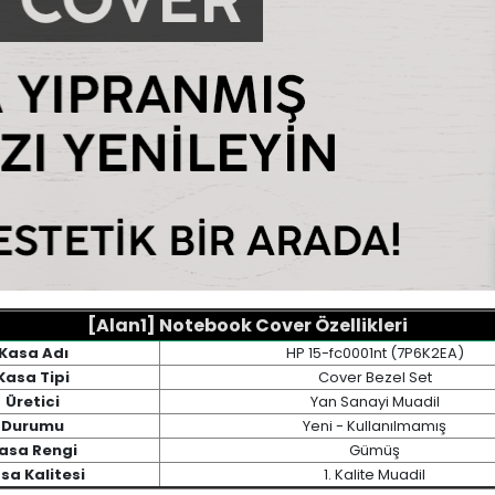
[Alan1] Notebook Cover Özellikleri
Kasa Adı
HP 15-fc0001nt (7P6K2EA)
Kasa Tipi
Cover Bezel Set
Üretici
Yan Sanayi Muadil
Durumu
Yeni - Kullanılmamış
asa Rengi
Gümüş
sa Kalitesi
1. Kalite Muadil