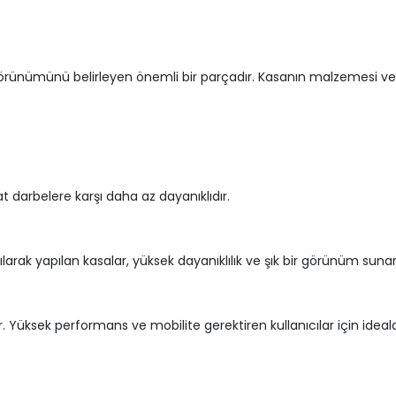
 görünümünü belirleyen önemli bir parçadır. Kasanın malzemesi ve t
at darbelere karşı daha az dayanıklıdır.
rak yapılan kasalar, yüksek dayanıklılık ve şık bir görünüm suna
rir. Yüksek performans ve mobilite gerektiren kullanıcılar için ideald