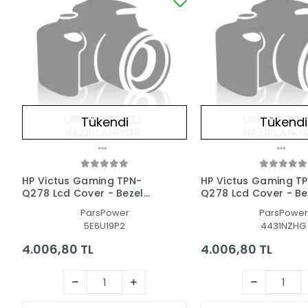
Tükendi
Tükendi
HP Victus Gaming TPN-
HP Victus Gaming T
Q278 Lcd Cover - Bezel
Q278 Lcd Cover - Be
Ekran Kasası-Çerçeve Set
Ekran Kasası-Çerçe
ParsPower
ParsPower
5E6U19P2
4431NZHG
4.006,80 TL
4.006,80 TL