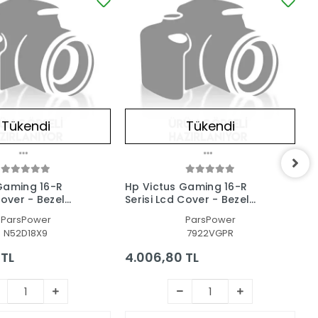
Tükendi
Tükendi
Gaming 16-R
Hp Victus Gaming 16-R
H
Cover - Bezel
Serisi Lcd Cover - Bezel
C
sı-Çerçeve Set
Ekran Kasası-Çerçeve Set
C
ParsPower
ParsPower
N52D18X9
7922VGPR
 TL
4.006,80 TL
3