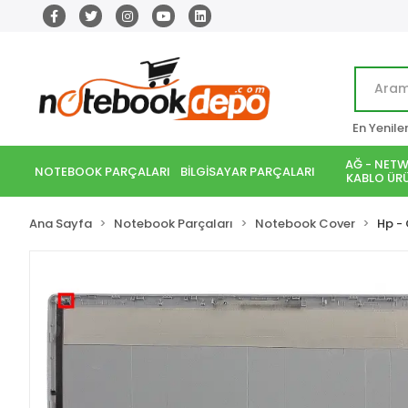
En Yenile
AĞ - NETW
NOTEBOOK PARÇALARI
BİLGİSAYAR PARÇALARI
KABLO ÜRÜ
Ana Sayfa
Notebook Parçaları
Notebook Cover
Hp -