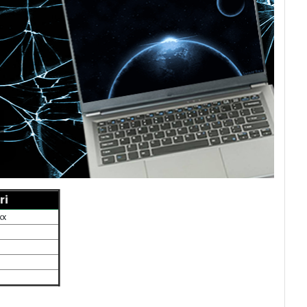
ri
xx