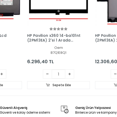
 Lcd
HP Pavilion x360 14-ba101nt
HP Pavilion
(2PM13EA) 2'si 1 Arada
(2PM13EA) 2
Dokunmatik Ön Cam Panel
Dokunmatik
Oem
- Ekran
Panel Set
B7Q1E8Q1
6.296,40 TL
12.306,60
le
Sepete Ekle
Güvenli Alışveriş
Geniş Ürün Yelpazesi
Güvenli ve kolay ödeme sistemi
Binlerce ürün ve kampany