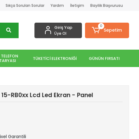
Sıkça Sorulan Sorular
Yardım
İletişim
Bayilik Başvurusu
0
Giriş Yap
Sepetim
Üye Ol
 TELEFON
TÜKETİCİ ELEKTRONİĞİ
GÜNÜN FIRSATI
TARYASI
 15-RB0xx Lcd Led Ekran - Panel
ixel Garantili