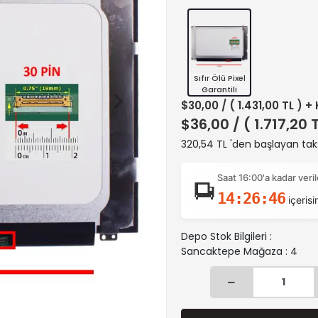
Sıfır Ölü Pixel
Garantili
$30,00
/ ( 1.431,00 TL ) +
$36,00
/ ( 1.717,20 
320,54 TL 'den başlayan taks
Saat 16:00'a kadar ver
14:26:46
içerisi
Depo Stok Bilgileri :
Sancaktepe Mağaza : 4