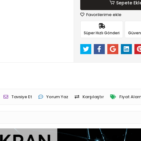
Sepete Ekl
Favorilerime ekle
Süper Hızlı Gönderi
Güvenli
Tavsiye Et
Yorum Yaz
Karşılaştır
Fiyat Alar