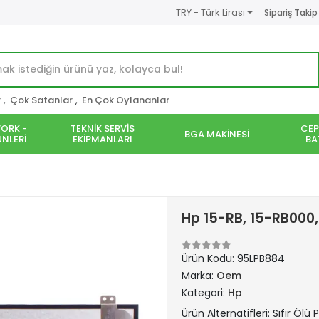
TRY - Türk Lirası
Sipariş Takip
r
,
Çok Satanlar
,
En Çok Oylananlar
ORK -
TEKNİK SERVİS
CEP
BGA MAKİNESİ
NLERİ
EKİPMANLARI
BA
Hp 15-RB, 15-RB000,
Ürün Kodu:
95LPB884
Marka:
Oem
Kategori:
Hp
Ürün Alternatifleri: Sıfır Ölü P