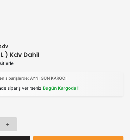
 Kdv
TL ) Kdv Dahil
itlerle
ilen siparişlerde: AYNI GÜN KARGO!
nde sipariş verirseniz
Bugün Kargoda !