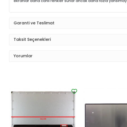
ekranlar daha canlı renkler sunar ancak daha fazla yansımaya
Garanti ve Teslimat
Taksit Seçenekleri
Yorumlar