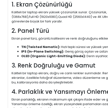
1. Ekran Çözünürlüğü
Kaliteli bir laptop ekranı yüksek çözünürlük sunar. Çözünürlük,
(1366x768),Full HD (1920x1080),Quad HD (2560x1440) ve 4K Ultr
görevlerde büyük bir fark yaratır.
2. Panel Türü
Ekran panel türü, görüntü kalitesini ve renk doğruluğunu etkiler.
TN (Twisted Nematic):
Hızlı tepki süresi ve yüksek yen
IPS (In-Plane Switching):
Geniş görüş açıları ve üstün
OLED (Organic Light-Emitting Diode):
Derin siyahlar,
3. Renk Doğruluğu ve Gamut
Kaliteli bir laptop ekranı, doğru ve canlı renkler sunmalıdır.
ekranlar, özellikle fotoğraf düzenleme, video düzenleme ve gra
bu, kalibrasyonla daha da iyileştirilebilir.
4. Parlaklık ve Yansımayı Önlem
Ekran parlaklığı, ekranın maksimum ışık çıkışını ifade eder ve g
Yansımayı önleme özelliği, ekran yüzeyindeki parlamaları aza