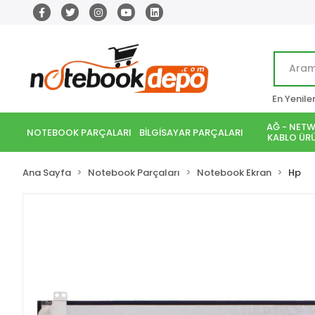
En Yenile
AĞ - NETW
NOTEBOOK PARÇALARI
BİLGİSAYAR PARÇALARI
KABLO ÜRÜ
Ana Sayfa
Notebook Parçaları
Notebook Ekran
Hp