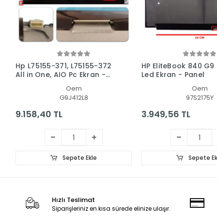
Hp L75155-371, L75155-372
HP EliteBook 840 G9
All in One, AIO Pc Ekran -
Led Ekran - Panel
Panel
Oem
Oem
G9J412L8
97S2175Y
9.158,40 TL
3.949,56 TL
Sepete Ekle
Sepete Ek
Hızlı Teslimat
Siparişleriniz en kısa sürede elinize ulaşır.