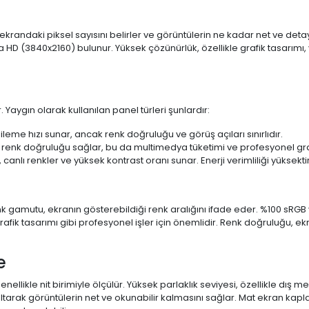
 ekrandaki piksel sayısını belirler ve görüntülerin ne kadar net ve det
a HD (3840x2160) bulunur. Yüksek çözünürlük, özellikle grafik tasarı
 Yaygın olarak kullanılan panel türleri şunlardır:
ileme hızı sunar, ancak renk doğruluğu ve görüş açıları sınırlıdır.
 renk doğruluğu sağlar, bu da multimedya tüketimi ve profesyonel grafi
 canlı renkler ve yüksek kontrast oranı sunar. Enerji verimliliği yüksekt
 Renk gamutu, ekranın gösterebildiği renk aralığını ifade eder. %100 
fik tasarımı gibi profesyonel işler için önemlidir. Renk doğruluğu, ekr
e
enellikle nit birimiyle ölçülür. Yüksek parlaklık seviyesi, özellikle dış
ltarak görüntülerin net ve okunabilir kalmasını sağlar. Mat ekran kap