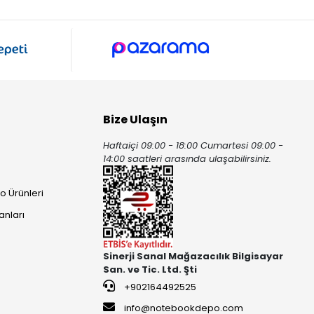
Bize Ulaşın
Haftaiçi 09:00 - 18:00 Cumartesi 09:00 -
ı
14:00 saatleri arasında ulaşabilirsiniz.
o Ürünleri
anları
Sinerji Sanal Mağazacılık Bilgisayar
San. ve Tic. Ltd. Şti
+902164492525
info@notebookdepo.com