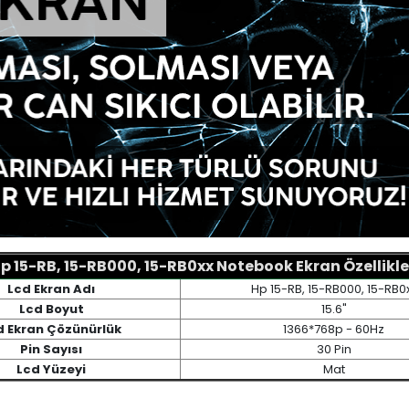
p 15-RB, 15-RB000, 15-RB0xx Notebook Ekran Özellikle
Lcd Ekran Adı
Hp 15-RB, 15-RB000, 15-RB0
Lcd Boyut
15.6"
d Ekran Çözünürlük
1366*768p - 60Hz
Pin Sayısı
30 Pin
Lcd Yüzeyi
Mat