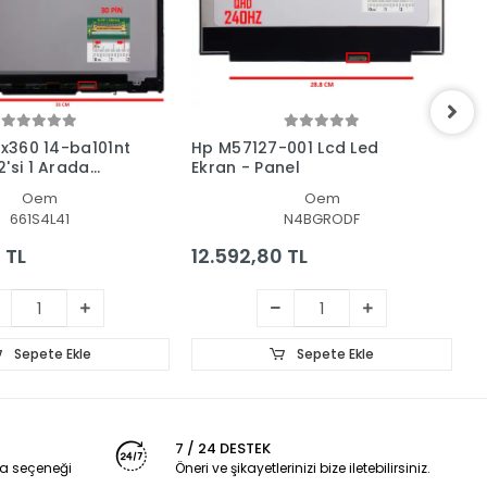
 x360 14-ba101nt
Hp M57127-001 Lcd Led
H
'si 1 Arada
Ekran - Panel
L
 + Led Ekran
Oem
Oem
661S4L41
N4BGRODF
 TL
12.592,80 TL
1
Sepete Ekle
Sepete Ekle
7 / 24 DESTEK
a seçeneği
Öneri ve şikayetlerinizi bize iletebilirsiniz.