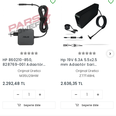
HP 860210-850,
Hp 19V 6.3A 5.5x2.5
828769-001 Adaptör
mm Adaptör Şarj
Şarj Aleti-Cihazı
Aleti-Cihazı
Orijinal Üretici
Orijinal Üretici
M35U29HW
Z77T48HL
2.292,48 TL
2.636,35 TL
Sepete Ekle
Sepete Ekle