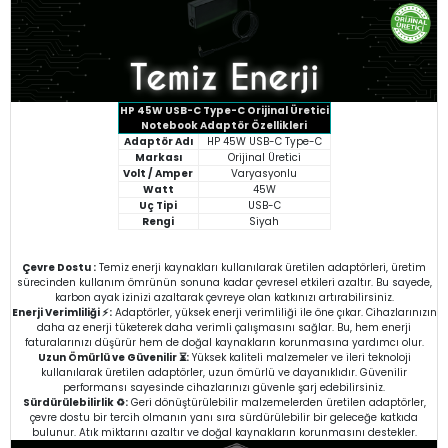
HP 45W USB-C Type-C Orijinal Üretici
Notebook Adaptör Özellikleri
Adaptör Adı
HP 45W USB-C Type-C
Markası
Orijinal Üretici
Volt / Amper
Varyasyonlu
Watt
45W
Uç Tipi
USB-C
Rengi
Siyah
Çevre Dostu :
Temiz enerji kaynakları kullanılarak üretilen adaptörleri, üretim
sürecinden kullanım ömrünün sonuna kadar çevresel etkileri azaltır. Bu sayede,
karbon ayak izinizi azaltarak çevreye olan katkınızı artırabilirsiniz.
Enerji Verimliliği ⚡:
Adaptörler, yüksek enerji verimliliği ile öne çıkar. Cihazlarınızın
daha az enerji tüketerek daha verimli çalışmasını sağlar. Bu, hem enerji
faturalarınızı düşürür hem de doğal kaynakların korunmasına yardımcı olur.
Uzun Ömürlü ve Güvenilir ⏳:
Yüksek kaliteli malzemeler ve ileri teknoloji
kullanılarak üretilen adaptörler, uzun ömürlü ve dayanıklıdır. Güvenilir
performansı sayesinde cihazlarınızı güvenle şarj edebilirsiniz.
Sürdürülebilirlik ♻️:
Geri dönüştürülebilir malzemelerden üretilen adaptörler,
çevre dostu bir tercih olmanın yanı sıra sürdürülebilir bir geleceğe katkıda
bulunur. Atık miktarını azaltır ve doğal kaynakların korunmasını destekler.