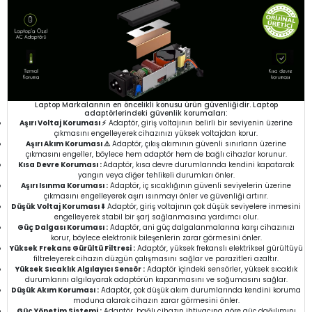
Laptop Markalarının en öncelikli konusu ürün güvenliğidir. Laptop
adaptörlerindeki güvenlik korumaları:
Aşırı Voltaj Koruması ⚡
Adaptör, giriş voltajının belirli bir seviyenin üzerine
çıkmasını engelleyerek cihazınızı yüksek voltajdan korur.
Aşırı Akım Koruması ⚠️
Adaptör, çıkış akımının güvenli sınırların üzerine
çıkmasını engeller, böylece hem adaptör hem de bağlı cihazlar korunur.
Kısa Devre Koruması :
Adaptör, kısa devre durumlarında kendini kapatarak
yangın veya diğer tehlikeli durumları önler.
Aşırı Isınma Koruması :
Adaptör, iç sıcaklığının güvenli seviyelerin üzerine
çıkmasını engelleyerek aşırı ısınmayı önler ve güvenliği artırır.
Düşük Voltaj Koruması ⬇️
Adaptör, giriş voltajının çok düşük seviyelere inmesini
engelleyerek stabil bir şarj sağlanmasına yardımcı olur.
Güç Dalgası Koruması :
Adaptör, ani güç dalgalanmalarına karşı cihazınızı
korur, böylece elektronik bileşenlerin zarar görmesini önler.
Yüksek Frekans Gürültü Filtresi :
Adaptör, yüksek frekanslı elektriksel gürültüyü
filtreleyerek cihazın düzgün çalışmasını sağlar ve parazitleri azaltır.
Yüksek Sıcaklık Algılayıcı Sensör :
Adaptör içindeki sensörler, yüksek sıcaklık
durumlarını algılayarak adaptörün kapanmasını ve soğumasını sağlar.
Düşük Akım Koruması :
Adaptör, çok düşük akım durumlarında kendini koruma
moduna alarak cihazın zarar görmesini önler.
Güç Yönetim Sistemi :
Adaptör, bağlı cihazın ihtiyacına göre güç dağılımını