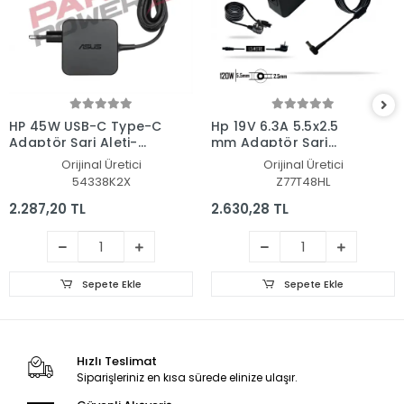
HP 45W USB-C Type-C
Hp 19V 6.3A 5.5x2.5
Adaptör Şarj Aleti-
mm Adaptör Şarj
Cihazı
Aleti-Cihazı
Orijinal Üretici
Orijinal Üretici
54338K2X
Z77T48HL
2.287,20 TL
2.630,28 TL
Sepete Ekle
Sepete Ekle
Hızlı Teslimat
Siparişleriniz en kısa sürede elinize ulaşır.