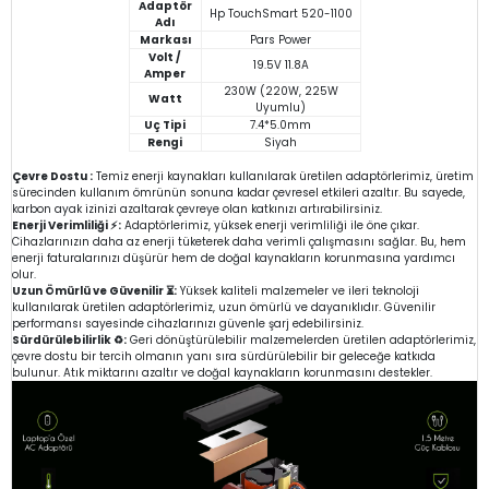
Adaptör
Hp TouchSmart 520-1100
Adı
Markası
Pars Power
Volt /
19.5V 11.8A
Amper
230W (220W, 225W
Watt
Uyumlu)
Uç Tipi
7.4*5.0mm
Rengi
Siyah
Çevre Dostu :
Temiz enerji kaynakları kullanılarak üretilen adaptörlerimiz, üretim
sürecinden kullanım ömrünün sonuna kadar çevresel etkileri azaltır. Bu sayede,
karbon ayak izinizi azaltarak çevreye olan katkınızı artırabilirsiniz.
Enerji Verimliliği ⚡:
Adaptörlerimiz, yüksek enerji verimliliği ile öne çıkar.
Cihazlarınızın daha az enerji tüketerek daha verimli çalışmasını sağlar. Bu, hem
enerji faturalarınızı düşürür hem de doğal kaynakların korunmasına yardımcı
olur.
Uzun Ömürlü ve Güvenilir ⏳:
Yüksek kaliteli malzemeler ve ileri teknoloji
kullanılarak üretilen adaptörlerimiz, uzun ömürlü ve dayanıklıdır. Güvenilir
performansı sayesinde cihazlarınızı güvenle şarj edebilirsiniz.
Sürdürülebilirlik ♻️:
Geri dönüştürülebilir malzemelerden üretilen adaptörlerimiz,
çevre dostu bir tercih olmanın yanı sıra sürdürülebilir bir geleceğe katkıda
bulunur. Atık miktarını azaltır ve doğal kaynakların korunmasını destekler.