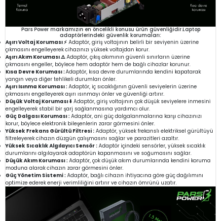
Pars Power markamızın en öncelikli konusu ürün güvenliğidir.Laptop
adaptörlerindeki güvenlik korumaları:
Aşırı Voltaj Koruması ⚡
Adaptör, giriş voltajının belirli bir seviyenin üzerine
çıkmasını engelleyerek cihazınızı yüksek voltajdan korur.
Aşırı Akım Koruması ⚠️
Adaptör, çıkış akımının güvenli sınırların üzerine
çıkmasını engeller, böylece hem adaptör hem de bağlı cihazlar korunur.
Kısa Devre Koruması :
Adaptör, kısa devre durumlarında kendini kapatarak
yangın veya diğer tehlikeli durumları önler.
Aşırı Isınma Koruması :
Adaptör, iç sıcaklığının güvenli seviyelerin üzerine
çıkmasını engelleyerek aşırı ısınmayı önler ve güvenliği artırır.
Düşük Voltaj Koruması ⬇️
Adaptör, giriş voltajının çok düşük seviyelere inmesini
engelleyerek stabil bir şarj sağlanmasına yardımcı olur.
Güç Dalgası Koruması :
Adaptör, ani güç dalgalanmalarına karşı cihazınızı
korur, böylece elektronik bileşenlerin zarar görmesini önler.
Yüksek Frekans Gürültü Filtresi :
Adaptör, yüksek frekanslı elektriksel gürültüyü
filtreleyerek cihazın düzgün çalışmasını sağlar ve parazitleri azaltır.
Yüksek Sıcaklık Algılayıcı Sensör :
Adaptör içindeki sensörler, yüksek sıcaklık
durumlarını algılayarak adaptörün kapanmasını ve soğumasını sağlar.
Düşük Akım Koruması :
Adaptör, çok düşük akım durumlarında kendini koruma
moduna alarak cihazın zarar görmesini önler.
Güç Yönetim Sistemi :
Adaptör, bağlı cihazın ihtiyacına göre güç dağılımını
optimize ederek enerji verimliliğini artırır ve cihazın ömrünü uzatır.