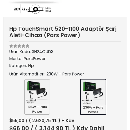
Hp TouchSmart 520-1100 Adaptör Şarj
Aleti-Cihazı (Pars Power)
Ürün Kodu:
3H24OUD3
Marka:
ParsPower
Kategori:
Hp
Ürün Alternatifleri: 230W - Pars Power
195W - Pars
230W - Pars
Power
Power
$55,00
/ ( 2.620,75 TL ) + Kdv
$66,00
/ ( 3.144,90 TL ) Kdv Dahil