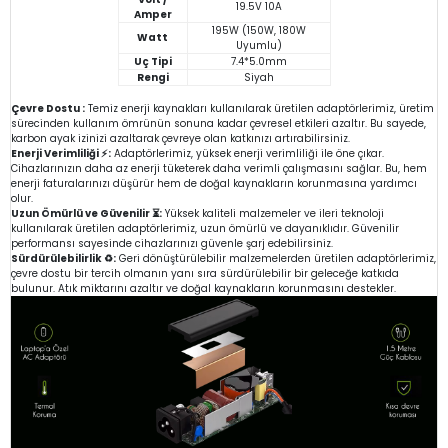
19.5V 10A
Amper
195W (150W, 180W
Watt
Uyumlu)
Uç Tipi
7.4*5.0mm
Rengi
Siyah
Çevre Dostu :
Temiz enerji kaynakları kullanılarak üretilen adaptörlerimiz, üretim
sürecinden kullanım ömrünün sonuna kadar çevresel etkileri azaltır. Bu sayede,
karbon ayak izinizi azaltarak çevreye olan katkınızı artırabilirsiniz.
Enerji Verimliliği ⚡:
Adaptörlerimiz, yüksek enerji verimliliği ile öne çıkar.
Cihazlarınızın daha az enerji tüketerek daha verimli çalışmasını sağlar. Bu, hem
enerji faturalarınızı düşürür hem de doğal kaynakların korunmasına yardımcı
olur.
Uzun Ömürlü ve Güvenilir ⏳:
Yüksek kaliteli malzemeler ve ileri teknoloji
kullanılarak üretilen adaptörlerimiz, uzun ömürlü ve dayanıklıdır. Güvenilir
performansı sayesinde cihazlarınızı güvenle şarj edebilirsiniz.
Sürdürülebilirlik ♻️:
Geri dönüştürülebilir malzemelerden üretilen adaptörlerimiz,
çevre dostu bir tercih olmanın yanı sıra sürdürülebilir bir geleceğe katkıda
bulunur. Atık miktarını azaltır ve doğal kaynakların korunmasını destekler.