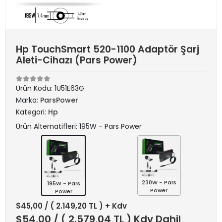
Hp TouchSmart 520-1100 Adaptör Şarj
Aleti-Cihazı (Pars Power)
Ürün Kodu:
1U51E63G
Marka:
ParsPower
Kategori:
Hp
Ürün Alternatifleri: 195W - Pars Power
230W - Pars
195W - Pars
Power
Power
$45,00
/ ( 2.149,20 TL ) + Kdv
$54,00
/ ( 2.579,04 TL ) Kdv Dahil