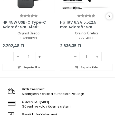
HP 45W USB-C Type-C
Hp 19V 6.3A 5.5x2.5
Adaptör Şarj Aleti-
mm Adaptör Şarj
Cihazı
Aleti-Cihazı
Orijinal Üretici
Orijinal Üretici
54338K2X
Z77T48HL
2.292,48 TL
2.636,35 TL
Sepete Ekle
Sepete Ekle
Hızlı Teslimat
Siparişleriniz en kısa sürede elinize ulaşır.
Güvenli Alışveriş
Güvenli ve kolay ödeme sistemi
Geniş Ürün Yelpazesi