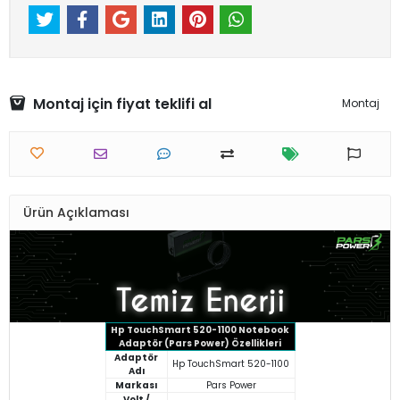
Montaj için fiyat teklifi al
Montaj
Ürün Açıklaması
Hp TouchSmart 520-1100 Notebook
Adaptör (Pars Power) Özellikleri
Adaptör
Hp TouchSmart 520-1100
Adı
Markası
Pars Power
Volt /