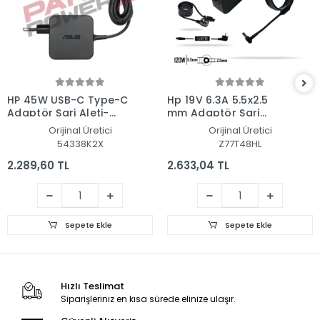
HP 45W USB-C Type-C
Hp 19V 6.3A 5.5x2.5
Adaptör Şarj Aleti-
mm Adaptör Şarj
Cihazı
Aleti-Cihazı
Orijinal Üretici
Orijinal Üretici
54338K2X
Z77T48HL
2.289,60 TL
2.633,04 TL
Sepete Ekle
Sepete Ekle
Hızlı Teslimat
Siparişleriniz en kısa sürede elinize ulaşır.