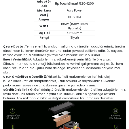
Adaptör
Hp TouchSmart 520-1200
Adı
Markası
Pars Power
Volt /
19.5V 10A
Amper
195W (150W, 180W
Watt
Uyumlu)
Uç Tipi
7.4*5.0mm
Rengi
Siyah
Çevre Dostu :
Temiz enerji kaynakları kullanılarak üretilen adaptörlerimiz, üretim
sürecinden kullanım ömrünün sonuna kadar çevresel etkileri azaltır. Bu sayede,
karbon ayak izinizi azaltarak çevreye olan katkınızı artırabilirsiniz.
Enerji Verimliliği ⚡:
Adaptörlerimiz, yüksek enerji verimliliği ile öne çıkar.
Cihazlarınızın daha az enerji tüketerek daha verimli çalışmasını sağlar. Bu, hem
enerji faturalarınızı düşürür hem de doğal kaynakların korunmasına yardımcı
olur.
Uzun Ömürlü ve Güvenilir ⏳:
Yüksek kaliteli malzemeler ve ileri teknoloji
kullanılarak üretilen adaptörlerimiz, uzun ömürlü ve dayanıklıdır. Güvenilir
performansı sayesinde cihazlarınızı güvenle şarj edebilirsiniz.
Sürdürülebilirlik ♻️:
Geri dönüştürülebilir malzemelerden üretilen adaptörlerimiz,
çevre dostu bir tercih olmanın yanı sıra sürdürülebilir bir geleceğe katkıda
bulunur. Atık miktarını azaltır ve doğal kaynakların korunmasını destekler.