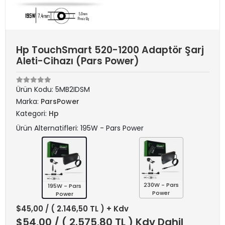
Hp TouchSmart 520-1200 Adaptör Şarj
Aleti-Cihazı (Pars Power)
Ürün Kodu:
5MB2IDSM
Marka:
ParsPower
Kategori:
Hp
Ürün Alternatifleri: 195W - Pars Power
230W - Pars
195W - Pars
Power
Power
$45,00
/ ( 2.146,50 TL ) + Kdv
$54,00
/ ( 2.575,80 TL ) Kdv Dahil