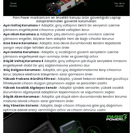
Pars Power markamızın en öncelikli konusu ürün güvenliğidir.Laptop
adaptörlerindeki güvenlik korumaları:
Aşırı Voltaj Koruması ⚡
Adaptör, giriş voltajının belirli bir seviyenin üzerine
çıkmasını engelleyerek cihazınızı yüksek voltajdan korur.
Aşırı Akım Koruması ⚠️
Adaptör, çıkış akımının güvenli sınırların üzerine
çıkmasını engeller, böylece hem adaptör hem de bağlı cihazlar korunur.
Kısa Devre Koruması :
Adaptör, kısa devre durumlarında kendini kapatarak
yangın veya diğer tehlikeli durumları önler.
Aşırı Isınma Koruması :
Adaptör, iç sıcaklığının güvenli seviyelerin üzerine
çıkmasını engelleyerek aşırı ısınmayı önler ve güvenliği artırır.
Düşük Voltaj Koruması ⬇️
Adaptör, giriş voltajının çok düşük seviyelere inmesini
engelleyerek stabil bir şarj sağlanmasına yardımcı olur.
Güç Dalgası Koruması :
Adaptör, ani güç dalgalanmalarına karşı cihazınızı
korur, böylece elektronik bileşenlerin zarar görmesini önler.
Yüksek Frekans Gürültü Filtresi :
Adaptör, yüksek frekanslı elektriksel gürültüyü
filtreleyerek cihazın düzgün çalışmasını sağlar ve parazitleri azaltır.
Yüksek Sıcaklık Algılayıcı Sensör :
Adaptör içindeki sensörler, yüksek sıcaklık
durumlarını algılayarak adaptörün kapanmasını ve soğumasını sağlar.
Düşük Akım Koruması :
Adaptör, çok düşük akım durumlarında kendini koruma
moduna alarak cihazın zarar görmesini önler.
Güç Yönetim Sistemi :
Adaptör, bağlı cihazın ihtiyacına göre güç dağılımını
optimize ederek enerji verimliliğini artırır ve cihazın ömrünü uzatır.