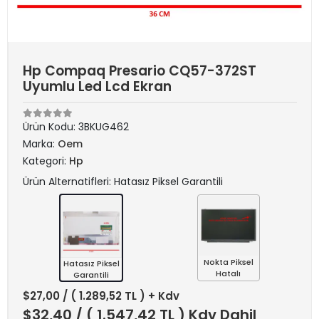
Hp Compaq Presario CQ57-372ST
Uyumlu Led Lcd Ekran
Ürün Kodu:
3BKUG462
Marka:
Oem
Kategori:
Hp
Ürün Alternatifleri: Hatasız Piksel Garantili
Nokta Piksel
Hatasız Piksel
Hatalı
Garantili
$27,00
/ ( 1.289,52 TL ) + Kdv
$32,40
/ ( 1.547,42 TL ) Kdv Dahil