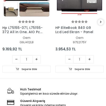
Hp L75155-371, L75155-
HP EliteBook 840 G9
372 All in One, AIO Pc
Lcd Led Ekran - Panel
Ekran - Panel
Oem
Oem
G9J412L8
97S2175Y
9.169,92 TL
3.954,53 TL
Sepete Ekle
Sepete Ekle
Hızlı Teslimat
Siparişleriniz en kısa sürede elinize ulaşır.
Güvenli Alışveriş
Güvenli ve kolay ödeme sistemi