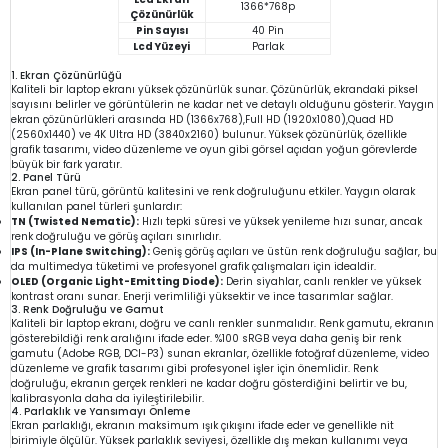
1366*768p
Çözünürlük
Pin Sayısı
40 Pin
Lcd Yüzeyi
Parlak
1. Ekran Çözünürlüğü
Kaliteli bir laptop ekranı yüksek çözünürlük sunar. Çözünürlük, ekrandaki piksel
sayısını belirler ve görüntülerin ne kadar net ve detaylı olduğunu gösterir. Yaygın
ekran çözünürlükleri arasında HD (1366x768),Full HD (1920x1080),Quad HD
(2560x1440) ve 4K Ultra HD (3840x2160) bulunur. Yüksek çözünürlük, özellikle
grafik tasarımı, video düzenleme ve oyun gibi görsel açıdan yoğun görevlerde
büyük bir fark yaratır.
2. Panel Türü
Ekran panel türü, görüntü kalitesini ve renk doğruluğunu etkiler. Yaygın olarak
kullanılan panel türleri şunlardır:
TN (Twisted Nematic):
Hızlı tepki süresi ve yüksek yenileme hızı sunar, ancak
renk doğruluğu ve görüş açıları sınırlıdır.
IPS (In-Plane Switching):
Geniş görüş açıları ve üstün renk doğruluğu sağlar, bu
da multimedya tüketimi ve profesyonel grafik çalışmaları için idealdir.
OLED (Organic Light-Emitting Diode):
Derin siyahlar, canlı renkler ve yüksek
kontrast oranı sunar. Enerji verimliliği yüksektir ve ince tasarımlar sağlar.
3. Renk Doğruluğu ve Gamut
Kaliteli bir laptop ekranı, doğru ve canlı renkler sunmalıdır. Renk gamutu, ekranın
gösterebildiği renk aralığını ifade eder. %100 sRGB veya daha geniş bir renk
gamutu (Adobe RGB, DCI-P3) sunan ekranlar, özellikle fotoğraf düzenleme, video
düzenleme ve grafik tasarımı gibi profesyonel işler için önemlidir. Renk
doğruluğu, ekranın gerçek renkleri ne kadar doğru gösterdiğini belirtir ve bu,
kalibrasyonla daha da iyileştirilebilir.
4. Parlaklık ve Yansımayı Önleme
Ekran parlaklığı, ekranın maksimum ışık çıkışını ifade eder ve genellikle nit
birimiyle ölçülür. Yüksek parlaklık seviyesi, özellikle dış mekan kullanımı veya