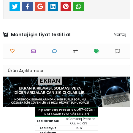
Montaj için fiyat teklifi al
Montaj
Ürün Açıklaması
Hp Compaq Presario CQ57-372ST
Notebook Ekran Özellikleri
Hp Compaq Presario
Lcd Ekran Adı
CQ57-372ST
Lcd Boyut
15.6"
Lcd Ekran