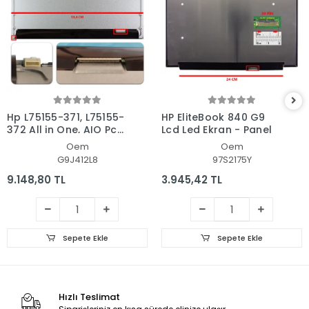
Hp L75155-371, L75155-
HP EliteBook 840 G9
372 All in One, AIO Pc
Lcd Led Ekran - Panel
Ekran - Panel
Oem
Oem
G9J412L8
97S2175Y
9.148,80 TL
3.945,42 TL
Sepete Ekle
Sepete Ekle
Hızlı Teslimat