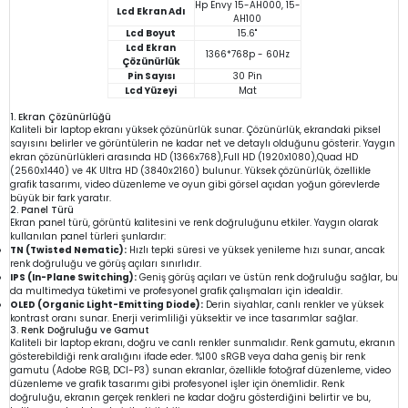
Hp Envy 15-AH000, 15-
Lcd Ekran Adı
AH100
Lcd Boyut
15.6"
Lcd Ekran
1366*768p - 60Hz
Çözünürlük
Pin Sayısı
30 Pin
Lcd Yüzeyi
Mat
1. Ekran Çözünürlüğü
Kaliteli bir laptop ekranı yüksek çözünürlük sunar. Çözünürlük, ekrandaki piksel
sayısını belirler ve görüntülerin ne kadar net ve detaylı olduğunu gösterir. Yaygın
ekran çözünürlükleri arasında HD (1366x768),Full HD (1920x1080),Quad HD
(2560x1440) ve 4K Ultra HD (3840x2160) bulunur. Yüksek çözünürlük, özellikle
grafik tasarımı, video düzenleme ve oyun gibi görsel açıdan yoğun görevlerde
büyük bir fark yaratır.
2. Panel Türü
Ekran panel türü, görüntü kalitesini ve renk doğruluğunu etkiler. Yaygın olarak
kullanılan panel türleri şunlardır:
TN (Twisted Nematic):
Hızlı tepki süresi ve yüksek yenileme hızı sunar, ancak
renk doğruluğu ve görüş açıları sınırlıdır.
IPS (In-Plane Switching):
Geniş görüş açıları ve üstün renk doğruluğu sağlar, bu
da multimedya tüketimi ve profesyonel grafik çalışmaları için idealdir.
OLED (Organic Light-Emitting Diode):
Derin siyahlar, canlı renkler ve yüksek
kontrast oranı sunar. Enerji verimliliği yüksektir ve ince tasarımlar sağlar.
3. Renk Doğruluğu ve Gamut
Kaliteli bir laptop ekranı, doğru ve canlı renkler sunmalıdır. Renk gamutu, ekranın
gösterebildiği renk aralığını ifade eder. %100 sRGB veya daha geniş bir renk
gamutu (Adobe RGB, DCI-P3) sunan ekranlar, özellikle fotoğraf düzenleme, video
düzenleme ve grafik tasarımı gibi profesyonel işler için önemlidir. Renk
doğruluğu, ekranın gerçek renkleri ne kadar doğru gösterdiğini belirtir ve bu,