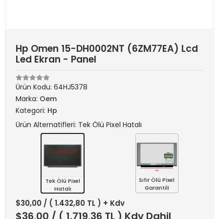
Hp Omen 15-DH0002NT (6ZM77EA) Lcd
Led Ekran - Panel
Ürün Kodu:
64HJ5378
Marka:
Oem
Kategori:
Hp
Ürün Alternatifleri: Tek Ölü Pixel Hatalı
Sıfır Ölü Pixel
Tek Ölü Pixel
Garantili
Hatalı
$30,00
/ ( 1.432,80 TL ) + Kdv
$36,00
/ ( 1.719,36 TL ) Kdv Dahil