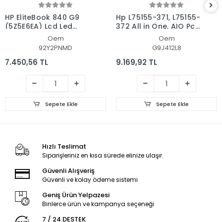
HP EliteBook 840 G9
Hp L75155-371, L75155-
(5Z5E6EA) Lcd Led
372 All in One, AIO Pc
Ekran - Panel
Ekran - Panel
Oem
Oem
92Y2PNMD
G9J412L8
7.450,56 TL
9.169,92 TL
Sepete Ekle
Sepete Ekle
Hızlı Teslimat
Siparişleriniz en kısa sürede elinize ulaşır.
Güvenli Alışveriş
Güvenli ve kolay ödeme sistemi
Geniş Ürün Yelpazesi
Binlerce ürün ve kampanya seçeneği
7 / 24 DESTEK