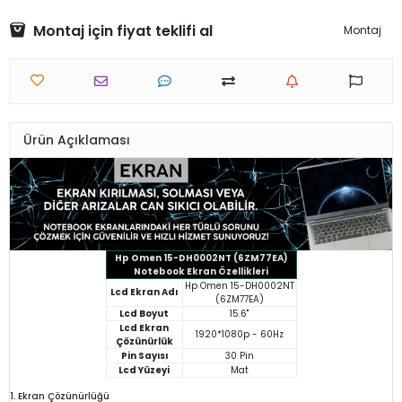
Montaj için fiyat teklifi al
Montaj
Ürün Açıklaması
Hp Omen 15-DH0002NT (6ZM77EA)
Notebook Ekran Özellikleri
Hp Omen 15-DH0002NT
Lcd Ekran Adı
(6ZM77EA)
Lcd Boyut
15.6"
Lcd Ekran
1920*1080p - 60Hz
Çözünürlük
Pin Sayısı
30 Pin
Lcd Yüzeyi
Mat
1. Ekran Çözünürlüğü