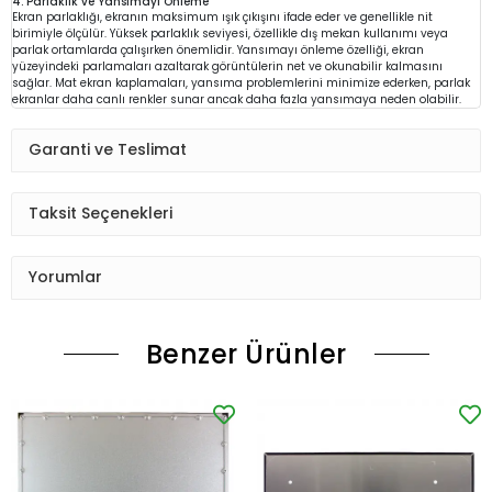
4. Parlaklık ve Yansımayı Önleme
Ekran parlaklığı, ekranın maksimum ışık çıkışını ifade eder ve genellikle nit
birimiyle ölçülür. Yüksek parlaklık seviyesi, özellikle dış mekan kullanımı veya
parlak ortamlarda çalışırken önemlidir. Yansımayı önleme özelliği, ekran
yüzeyindeki parlamaları azaltarak görüntülerin net ve okunabilir kalmasını
sağlar. Mat ekran kaplamaları, yansıma problemlerini minimize ederken, parlak
ekranlar daha canlı renkler sunar ancak daha fazla yansımaya neden olabilir.
Garanti ve Teslimat
Taksit Seçenekleri
Yorumlar
Benzer Ürünler