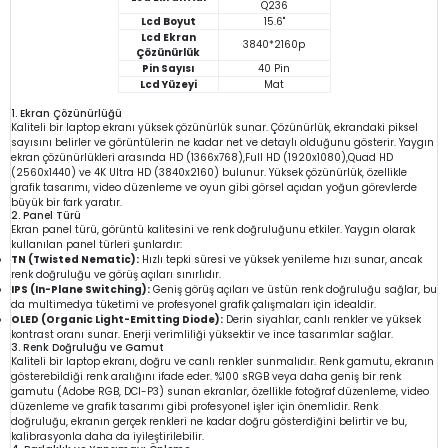
Q236
Lcd Boyut
15.6"
Lcd Ekran
3840*2160p
Çözünürlük
Pin Sayısı
40 Pin
Lcd Yüzeyi
Mat
1. Ekran Çözünürlüğü
Kaliteli bir laptop ekranı yüksek çözünürlük sunar. Çözünürlük, ekrandaki piksel
sayısını belirler ve görüntülerin ne kadar net ve detaylı olduğunu gösterir. Yaygın
ekran çözünürlükleri arasında HD (1366x768),Full HD (1920x1080),Quad HD
(2560x1440) ve 4K Ultra HD (3840x2160) bulunur. Yüksek çözünürlük, özellikle
grafik tasarımı, video düzenleme ve oyun gibi görsel açıdan yoğun görevlerde
büyük bir fark yaratır.
2. Panel Türü
Ekran panel türü, görüntü kalitesini ve renk doğruluğunu etkiler. Yaygın olarak
kullanılan panel türleri şunlardır:
TN (Twisted Nematic):
Hızlı tepki süresi ve yüksek yenileme hızı sunar, ancak
renk doğruluğu ve görüş açıları sınırlıdır.
IPS (In-Plane Switching):
Geniş görüş açıları ve üstün renk doğruluğu sağlar, bu
da multimedya tüketimi ve profesyonel grafik çalışmaları için idealdir.
OLED (Organic Light-Emitting Diode):
Derin siyahlar, canlı renkler ve yüksek
kontrast oranı sunar. Enerji verimliliği yüksektir ve ince tasarımlar sağlar.
3. Renk Doğruluğu ve Gamut
Kaliteli bir laptop ekranı, doğru ve canlı renkler sunmalıdır. Renk gamutu, ekranın
gösterebildiği renk aralığını ifade eder. %100 sRGB veya daha geniş bir renk
gamutu (Adobe RGB, DCI-P3) sunan ekranlar, özellikle fotoğraf düzenleme, video
düzenleme ve grafik tasarımı gibi profesyonel işler için önemlidir. Renk
doğruluğu, ekranın gerçek renkleri ne kadar doğru gösterdiğini belirtir ve bu,
kalibrasyonla daha da iyileştirilebilir.