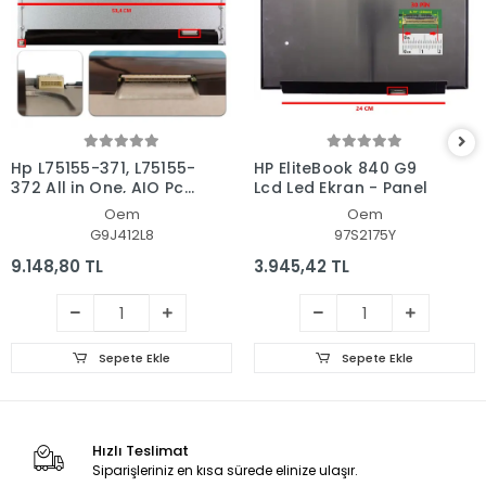
Hp L75155-371, L75155-
HP EliteBook 840 G9
372 All in One, AIO Pc
Lcd Led Ekran - Panel
Ekran - Panel
Oem
Oem
G9J412L8
97S2175Y
9.148,80 TL
3.945,42 TL
Sepete Ekle
Sepete Ekle
Hızlı Teslimat
Siparişleriniz en kısa sürede elinize ulaşır.