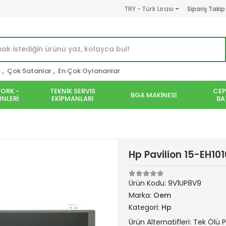
TRY - Türk Lirası
Sipariş Takip
r
,
Çok Satanlar
,
En Çok Oylananlar
ORK -
TEKNİK SERVİS
CEP
BGA MAKİNESİ
NLERİ
EKİPMANLARI
BA
Hp Pavilion 15-EH10
Ürün Kodu:
9V1UP8V9
Marka:
Oem
Kategori:
Hp
Ürün Alternatifleri: Tek Ölü P