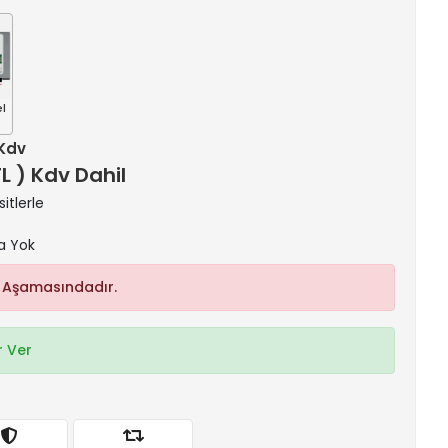
el
 Kdv
TL ) Kdv Dahil
itlerle
a Yok
 Aşamasındadır.
 Ver