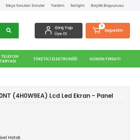
Sıkça Sorulan Sorular
Yardım
İletişim
Bayilik Başvurusu
0
Giriş Yap
Sepetim
Üye Ol
 TELEFON
TÜKETİCİ ELEKTRONİĞİ
GÜNÜN FIRSATI
TARYASI
10NT (4H0W9EA) Lcd Led Ekran - Panel
ixel Hatalı