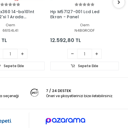
 x360 14-ba101nt
Hp M57127-001 Lcd Led
H
'si 1 Arada
Ekran - Panel
L
 + Led Ekran
Oem
Oem
661S4L41
N4BGRODF
 TL
12.592,80 TL
1
Sepete Ekle
Sepete Ekle
7 / 24 DESTEK
a seçeneği
Öneri ve şikayetlerinizi bize iletebilirsiniz.