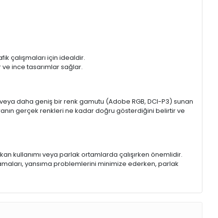
k çalışmaları için idealdir.
ir ve ince tasarımlar sağlar.
sRGB veya daha geniş bir renk gamutu (Adobe RGB, DCI-P3) sunan
anın gerçek renkleri ne kadar doğru gösterdiğini belirtir ve
 mekan kullanımı veya parlak ortamlarda çalışırken önemlidir.
lamaları, yansıma problemlerini minimize ederken, parlak