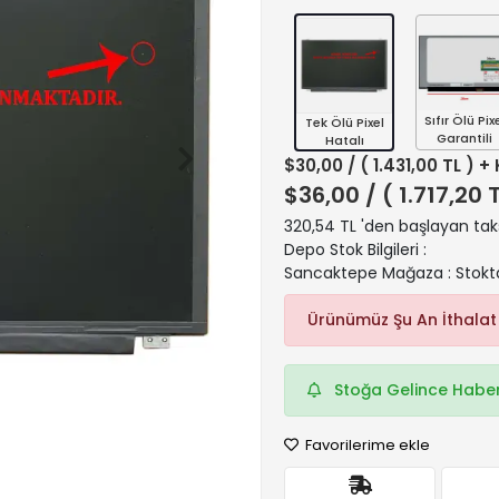
Sıfır Ölü Pix
Tek Ölü Pixel
Garantili
Hatalı
$30,00
/ ( 1.431,00 TL ) +
$36,00
/ ( 1.717,20 
320,54 TL 'den başlayan taks
Depo Stok Bilgileri :
Sancaktepe Mağaza : Stokt
Ürünümüz Şu An İthalat
Stoğa Gelince Haber
Favorilerime ekle