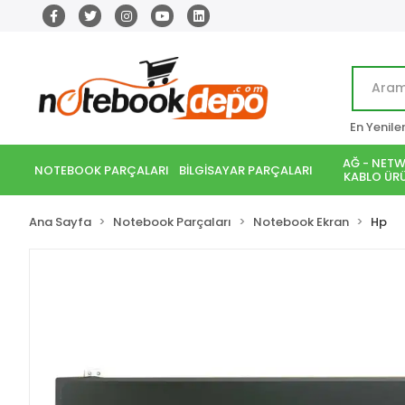
En Yenile
AĞ - NETW
NOTEBOOK PARÇALARI
BİLGİSAYAR PARÇALARI
KABLO ÜRÜ
Ana Sayfa
Notebook Parçaları
Notebook Ekran
Hp