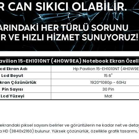
avilion 15-EH1010NT (4H0W9EA) Notebook Ekran Özelli
cd Ekran Adı
Hp Pavilion 15-EH1010NT (4H0W9
Lcd Boyut
15.6"
Ekran Çözünürlük
1920*1080p - 60Hz
Pin Sayısı
30 Pin
Lcd Yüzeyi
Mat
 ekrandaki piksel sayısını belirler ve görüntülerin ne kadar net ve det
a HD (3840x2160) bulunur. Yüksek çözünürlük, özellikle grafik tasarı