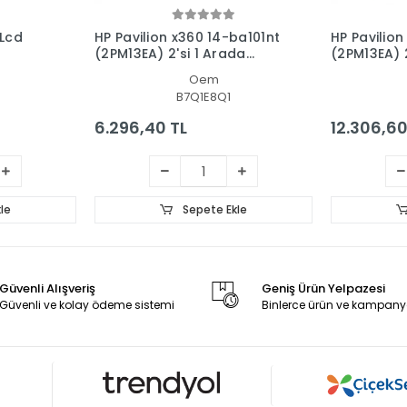
 Lcd
HP Pavilion x360 14-ba101nt
HP Pavilion
(2PM13EA) 2'si 1 Arada
(2PM13EA) 2
Dokunmatik Ön Cam Panel
Dokunmatik
Oem
- Ekran
Panel Set
B7Q1E8Q1
6.296,40 TL
12.306,60
le
Sepete Ekle
Güvenli Alışveriş
Geniş Ürün Yelpazesi
Güvenli ve kolay ödeme sistemi
Binlerce ürün ve kampany