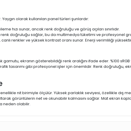
 Yaygın olarak kullanılan panel türleri şunlardır:
ileme hızı sunar, ancak renk doğruluğu ve görüş açıları sınırlıdır.
 renk doğruluğu sağlar, bu da multimedya tüketimi ve profesyonel grafi
 canlı renkler ve yüksek kontrast oranı sunar. Enerji verimliliği yüksekt
 Renk gamutu, ekranın gösterebildiği renk aralığını ifade eder. %100 
fik tasarımı gibi profesyonel işler için önemlidir. Renk doğruluğu, ekr
e
enellikle nit birimiyle ölçülür. Yüksek parlaklık seviyesi, özellikle dış
ltarak görüntülerin net ve okunabilir kalmasını sağlar. Mat ekran kap
 neden olabilir.