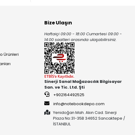
Bize Ulaşın
Haftaiçi 09:00 - 18:00 Cumartesi 09:00 -
ı
14:00 saatleri arasında ulaşabilirsiniz.
o Ürünleri
anları
Sinerji Sanal Mağazacılık Bilgisayar
San. ve Tic. Ltd. Şti
+902164492525
info@notebookdepo.com
Yenidoğan Mah. Akın Cad. Sinerji
Plaza No:31-35B 34652 Sancaktepe /
İSTANBUL