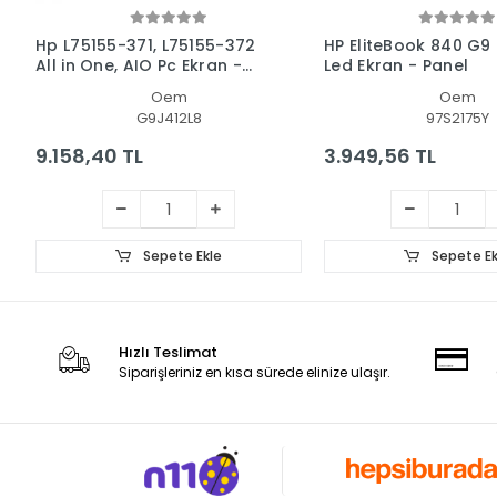
Hp L75155-371, L75155-372
HP EliteBook 840 G9
All in One, AIO Pc Ekran -
Led Ekran - Panel
Panel
Oem
Oem
G9J412L8
97S2175Y
9.158,40 TL
3.949,56 TL
Sepete Ekle
Sepete Ek
Hızlı Teslimat
Siparişleriniz en kısa sürede elinize ulaşır.