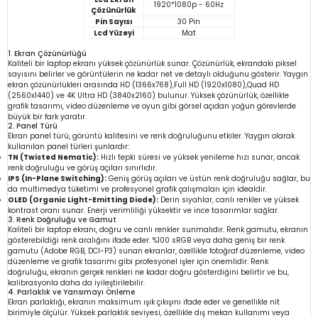
1920*1080p - 60Hz
Çözünürlük
Pin Sayısı
30 Pin
Lcd Yüzeyi
Mat
1. Ekran Çözünürlüğü
Kaliteli bir laptop ekranı yüksek çözünürlük sunar. Çözünürlük, ekrandaki piksel
sayısını belirler ve görüntülerin ne kadar net ve detaylı olduğunu gösterir. Yaygın
ekran çözünürlükleri arasında HD (1366x768),Full HD (1920x1080),Quad HD
(2560x1440) ve 4K Ultra HD (3840x2160) bulunur. Yüksek çözünürlük, özellikle
grafik tasarımı, video düzenleme ve oyun gibi görsel açıdan yoğun görevlerde
büyük bir fark yaratır.
2. Panel Türü
Ekran panel türü, görüntü kalitesini ve renk doğruluğunu etkiler. Yaygın olarak
kullanılan panel türleri şunlardır:
TN (Twisted Nematic):
Hızlı tepki süresi ve yüksek yenileme hızı sunar, ancak
renk doğruluğu ve görüş açıları sınırlıdır.
IPS (In-Plane Switching):
Geniş görüş açıları ve üstün renk doğruluğu sağlar, bu
da multimedya tüketimi ve profesyonel grafik çalışmaları için idealdir.
OLED (Organic Light-Emitting Diode):
Derin siyahlar, canlı renkler ve yüksek
kontrast oranı sunar. Enerji verimliliği yüksektir ve ince tasarımlar sağlar.
3. Renk Doğruluğu ve Gamut
Kaliteli bir laptop ekranı, doğru ve canlı renkler sunmalıdır. Renk gamutu, ekranın
gösterebildiği renk aralığını ifade eder. %100 sRGB veya daha geniş bir renk
gamutu (Adobe RGB, DCI-P3) sunan ekranlar, özellikle fotoğraf düzenleme, video
düzenleme ve grafik tasarımı gibi profesyonel işler için önemlidir. Renk
doğruluğu, ekranın gerçek renkleri ne kadar doğru gösterdiğini belirtir ve bu,
kalibrasyonla daha da iyileştirilebilir.
4. Parlaklık ve Yansımayı Önleme
Ekran parlaklığı, ekranın maksimum ışık çıkışını ifade eder ve genellikle nit
birimiyle ölçülür. Yüksek parlaklık seviyesi, özellikle dış mekan kullanımı veya