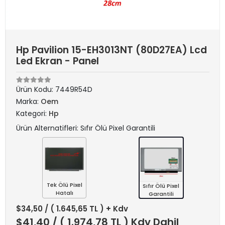
Hp Pavilion 15-EH3013NT (80D27EA) Lcd
Led Ekran - Panel
Ürün Kodu:
7449R54D
Marka:
Oem
Kategori:
Hp
Ürün Alternatifleri: Sıfır Ölü Pixel Garantili
Tek Ölü Pixel
Sıfır Ölü Pixel
Hatalı
Garantili
$34,50
/ ( 1.645,65 TL ) + Kdv
$41,40
/ ( 1.974,78 TL ) Kdv Dahil