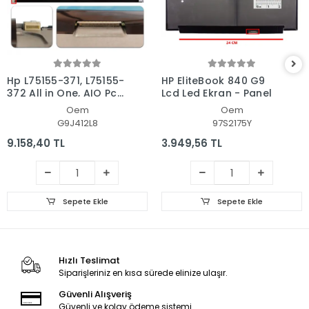
Hp L75155-371, L75155-
HP EliteBook 840 G9
372 All in One, AIO Pc
Lcd Led Ekran - Panel
Ekran - Panel
Oem
Oem
G9J412L8
97S2175Y
9.158,40 TL
3.949,56 TL
Sepete Ekle
Sepete Ekle
Hızlı Teslimat
Siparişleriniz en kısa sürede elinize ulaşır.
Güvenli Alışveriş
Güvenli ve kolay ödeme sistemi