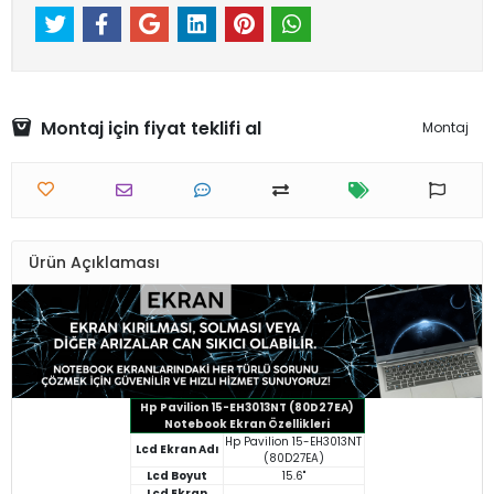
Montaj için fiyat teklifi al
Montaj
Ürün Açıklaması
Hp Pavilion 15-EH3013NT (80D27EA)
Notebook Ekran Özellikleri
Hp Pavilion 15-EH3013NT
Lcd Ekran Adı
(80D27EA)
Lcd Boyut
15.6"
Lcd Ekran