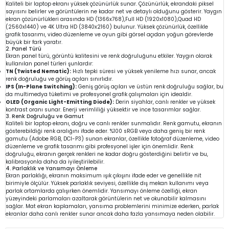
Kaliteli bir laptop ekranı yüksek çözünürlük sunar. Çözünürlük, ekrandaki piksel
sayısını belirler ve görüntülerin ne kadar net ve detaylı olduğunu gösterir. Yaygın
ekran çözünürlükleri arasında HD (1366x768),Full HD (1920x1080),Quad HD
(2560x1440) ve 4K Ultra HD (3840x2160) bulunur. Yüksek çözünürlük, özellikle
grafik tasarımı, video düzenleme ve oyun gibi görsel açıdan yoğun görevlerde
büyük bir fark yaratır.
2. Panel Türü
Ekran panel türü, görüntü kalitesini ve renk doğruluğunu etkiler. Yaygın olarak
kullanılan panel türleri şunlardır:
TN (Twisted Nematic):
Hızlı tepki süresi ve yüksek yenileme hızı sunar, ancak
renk doğruluğu ve görüş açıları sınırlıdır.
IPS (In-Plane Switching):
Geniş görüş açıları ve üstün renk doğruluğu sağlar, bu
da multimedya tüketimi ve profesyonel grafik çalışmaları için idealdir.
OLED (Organic Light-Emitting Diode):
Derin siyahlar, canlı renkler ve yüksek
kontrast oranı sunar. Enerji verimliliği yüksektir ve ince tasarımlar sağlar.
3. Renk Doğruluğu ve Gamut
Kaliteli bir laptop ekranı, doğru ve canlı renkler sunmalıdır. Renk gamutu, ekranın
gösterebildiği renk aralığını ifade eder. %100 sRGB veya daha geniş bir renk
gamutu (Adobe RGB, DCI-P3) sunan ekranlar, özellikle fotoğraf düzenleme, video
düzenleme ve grafik tasarımı gibi profesyonel işler için önemlidir. Renk
doğruluğu, ekranın gerçek renkleri ne kadar doğru gösterdiğini belirtir ve bu,
kalibrasyonla daha da iyileştirilebilir.
4. Parlaklık ve Yansımayı Önleme
Ekran parlaklığı, ekranın maksimum ışık çıkışını ifade eder ve genellikle nit
birimiyle ölçülür. Yüksek parlaklık seviyesi, özellikle dış mekan kullanımı veya
parlak ortamlarda çalışırken önemlidir. Yansımayı önleme özelliği, ekran
yüzeyindeki parlamaları azaltarak görüntülerin net ve okunabilir kalmasını
sağlar. Mat ekran kaplamaları, yansıma problemlerini minimize ederken, parlak
ekranlar daha canlı renkler sunar ancak daha fazla yansımaya neden olabilir.