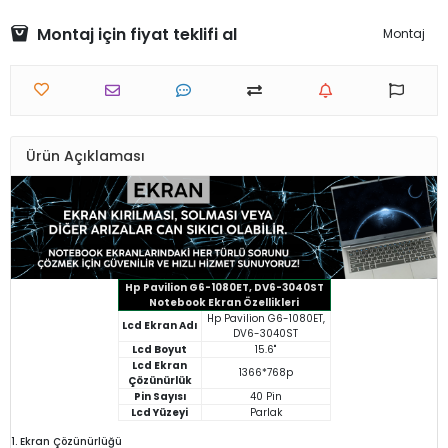
Montaj için fiyat teklifi al
Montaj
Ürün Açıklaması
Hp Pavilion G6-1080ET, DV6-3040ST
Notebook Ekran Özellikleri
Hp Pavilion G6-1080ET,
Lcd Ekran Adı
DV6-3040ST
Lcd Boyut
15.6"
Lcd Ekran
1366*768p
Çözünürlük
Pin Sayısı
40 Pin
Lcd Yüzeyi
Parlak
1. Ekran Çözünürlüğü