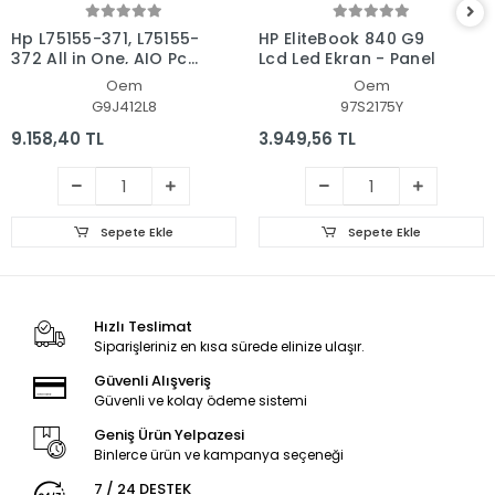
Hp L75155-371, L75155-
HP EliteBook 840 G9
372 All in One, AIO Pc
Lcd Led Ekran - Panel
Ekran - Panel
Oem
Oem
G9J412L8
97S2175Y
9.158,40 TL
3.949,56 TL
Sepete Ekle
Sepete Ekle
Hızlı Teslimat
Siparişleriniz en kısa sürede elinize ulaşır.
Güvenli Alışveriş
Güvenli ve kolay ödeme sistemi
Geniş Ürün Yelpazesi
Binlerce ürün ve kampanya seçeneği
7 / 24 DESTEK