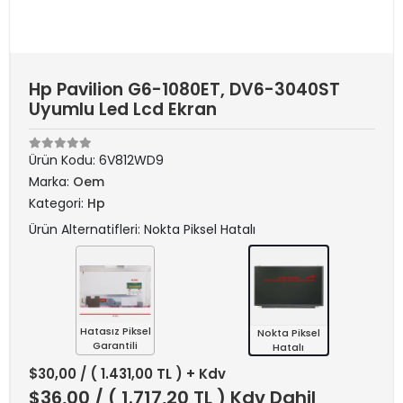
Hp Pavilion G6-1080ET, DV6-3040ST
Uyumlu Led Lcd Ekran
Ürün Kodu:
6V812WD9
Marka:
Oem
Kategori:
Hp
Ürün Alternatifleri: Nokta Piksel Hatalı
Hatasız Piksel
Nokta Piksel
Garantili
Hatalı
$30,00
/ ( 1.431,00 TL ) + Kdv
$36,00
/ ( 1.717,20 TL ) Kdv Dahil