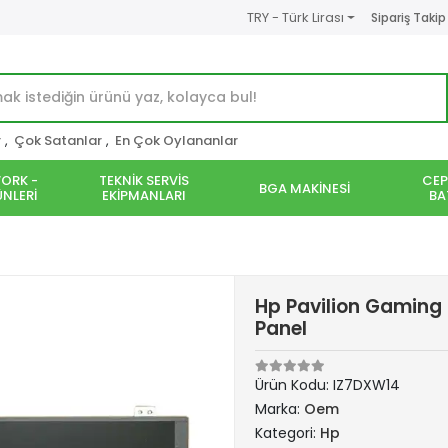
TRY - Türk Lirası
Sipariş Takip
r
,
Çok Satanlar
,
En Çok Oylananlar
ORK -
TEKNİK SERVİS
CEP
BGA MAKİNESİ
NLERİ
EKİPMANLARI
BA
Hp Pavilion Gaming
Panel
Ürün Kodu:
IZ7DXW14
Marka:
Oem
Kategori:
Hp