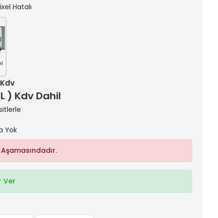
ixel Hatalı
el
+ Kdv
TL ) Kdv Dahil
itlerle
a Yok
 Aşamasındadır.
 Ver