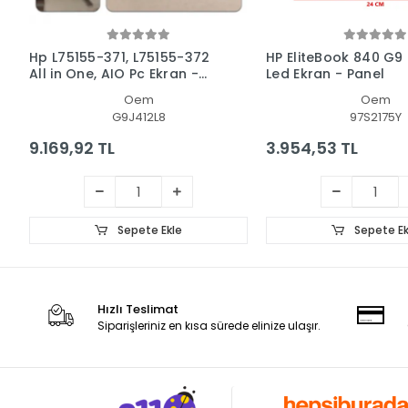
Hp L75155-371, L75155-372
HP EliteBook 840 G9
All in One, AIO Pc Ekran -
Led Ekran - Panel
Panel
Oem
Oem
G9J412L8
97S2175Y
9.169,92 TL
3.954,53 TL
Sepete Ekle
Sepete Ek
Hızlı Teslimat
Siparişleriniz en kısa sürede elinize ulaşır.