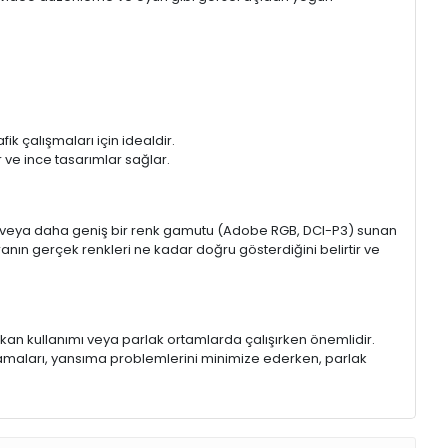
k çalışmaları için idealdir.
ir ve ince tasarımlar sağlar.
sRGB veya daha geniş bir renk gamutu (Adobe RGB, DCI-P3) sunan
anın gerçek renkleri ne kadar doğru gösterdiğini belirtir ve
 mekan kullanımı veya parlak ortamlarda çalışırken önemlidir.
lamaları, yansıma problemlerini minimize ederken, parlak