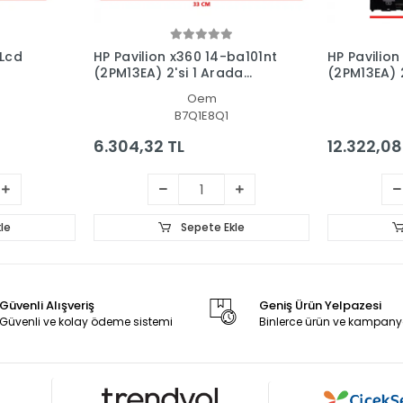
 Lcd
HP Pavilion x360 14-ba101nt
HP Pavilion
(2PM13EA) 2'si 1 Arada
(2PM13EA) 2
Dokunmatik Ön Cam Panel
Dokunmatik
Oem
- Ekran
Panel Set
B7Q1E8Q1
6.304,32 TL
12.322,08
le
Sepete Ekle
Güvenli Alışveriş
Geniş Ürün Yelpazesi
Güvenli ve kolay ödeme sistemi
Binlerce ürün ve kampany