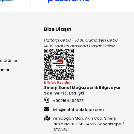
Bize Ulaşın
Haftaiçi 09:00 - 18:00 Cumartesi 09:00 -
ı
14:00 saatleri arasında ulaşabilirsiniz.
o Ürünleri
anları
Sinerji Sanal Mağazacılık Bilgisayar
San. ve Tic. Ltd. Şti
+902164492525
info@notebookdepo.com
Yenidoğan Mah. Akın Cad. Sinerji
Plaza No:31-35B 34652 Sancaktepe /
İSTANBUL