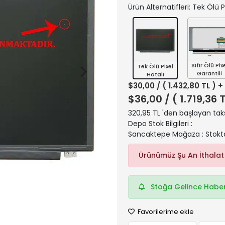
Ürün Alternatifleri: Tek Ölü P
Sıfır Ölü Pix
Tek Ölü Pixel
Garantili
Hatalı
$30,00
/ ( 1.432,80 TL ) 
$36,00
/ ( 1.719,36 
320,95 TL 'den başlayan taks
Depo Stok Bilgileri :
Sancaktepe Mağaza : Stokt
Ürünümüz Şu An İthalat
Stoğa Gelince Haber
Favorilerime ekle