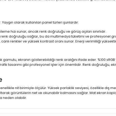
 Yaygın olarak kullanılan panel türleri şunlardır:
ileme hızı sunar, ancak renk doğruluğu ve görüş açıları sınırlıdır.
 renk doğruluğu sağlar, bu da multimedya tüketimi ve profesyonel grafi
 canlı renkler ve yüksek kontrast oranı sunar. Enerji verimliliği yüksekt
 Renk gamutu, ekranın gösterebildiği renk aralığını ifade eder. %100 
fik tasarımı gibi profesyonel işler için önemlidir. Renk doğruluğu, ekr
e
enellikle nit birimiyle ölçülür. Yüksek parlaklık seviyesi, özellikle dış
ltarak görüntülerin net ve okunabilir kalmasını sağlar. Mat ekran kap
 neden olabilir.