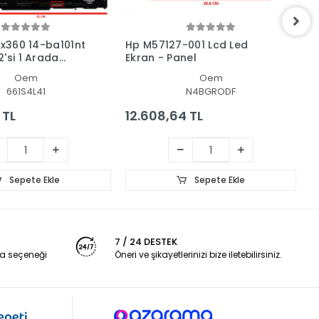
 x360 14-ba101nt
Hp M57127-001 Lcd Led
H
'si 1 Arada
Ekran - Panel
L
 + Led Ekran
Oem
Oem
661S4L41
N4BGRODF
 TL
12.608,64 TL
1
Sepete Ekle
Sepete Ekle
7 / 24 DESTEK
a seçeneği
Öneri ve şikayetlerinizi bize iletebilirsiniz.