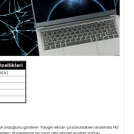
ellikleri
5EA)
aylı olduğunu gösterir. Yaygın ekran çözünürlükleri arasında HD
mı, video düzenleme ve oyun gibi görsel açıdan yoğun