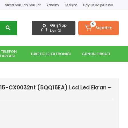
Sıkça Sorulan Sorular
Yardım
İletişim
Bayilik Başvurusu
0
Giriş Yap
Sepetim
Üye Ol
 TELEFON
TÜKETİCİ ELEKTRONİĞİ
GÜNÜN FIRSATI
TARYASI
 15-CX0032nt (5QQ15EA) Lcd Led Ekran -