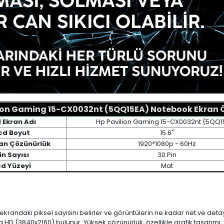
ion Gaming 15-CX0032nt (5QQ15EA) Notebook Ekran Öz
 Ekran Adı
Hp Pavilion Gaming 15-CX0032nt (5QQ1
cd Boyut
15.6"
ran Çözünürlük
1920*1080p - 60Hz
in Sayısı
30 Pin
cd Yüzeyi
Mat
 ekrandaki piksel sayısını belirler ve görüntülerin ne kadar net ve det
a HD (3840x2160) bulunur. Yüksek çözünürlük, özellikle grafik tasarı