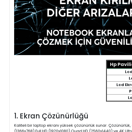
Hp Pavil
Lcd
L
Lcd Ek
P
L
1. Ekran Çözünürlüğü
Kaliteli bir laptop ekranı yüksek çözünürlük sunar. Çözünürlük,
(1366x768),Full HD (1920x1080),Quad HD (2560x1440) ve 4K Ultr