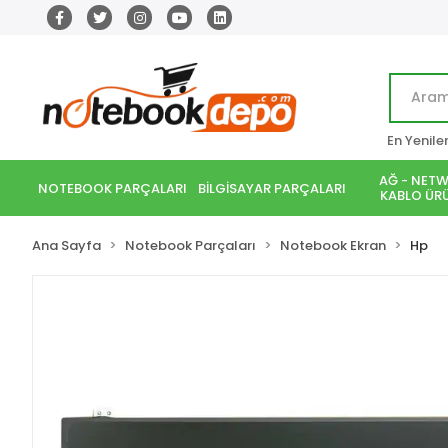
En Yenile
AĞ - NETW
NOTEBOOK PARÇALARI
BİLGİSAYAR PARÇALARI
KABLO ÜRÜ
Ana Sayfa
Notebook Parçaları
Notebook Ekran
Hp