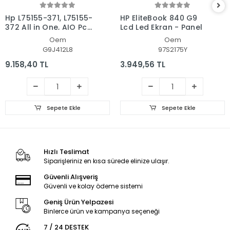
Hp L75155-371, L75155-
HP EliteBook 840 G9
372 All in One, AIO Pc
Lcd Led Ekran - Panel
Ekran - Panel
Oem
Oem
G9J412L8
97S2175Y
9.158,40 TL
3.949,56 TL
Sepete Ekle
Sepete Ekle
Hızlı Teslimat
Siparişleriniz en kısa sürede elinize ulaşır.
Güvenli Alışveriş
Güvenli ve kolay ödeme sistemi
Geniş Ürün Yelpazesi
Binlerce ürün ve kampanya seçeneği
7 / 24 DESTEK