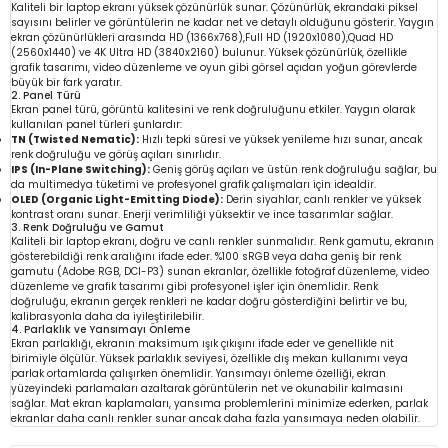
Kaliteli bir laptop ekranı yüksek çözünürlük sunar. Çözünürlük, ekrandaki piksel
sayısını belirler ve görüntülerin ne kadar net ve detaylı olduğunu gösterir. Yaygın
ekran çözünürlükleri arasında HD (1366x768),Full HD (1920x1080),Quad HD
(2560x1440) ve 4K Ultra HD (3840x2160) bulunur. Yüksek çözünürlük, özellikle
grafik tasarımı, video düzenleme ve oyun gibi görsel açıdan yoğun görevlerde
büyük bir fark yaratır.
2. Panel Türü
Ekran panel türü, görüntü kalitesini ve renk doğruluğunu etkiler. Yaygın olarak
kullanılan panel türleri şunlardır:
TN (Twisted Nematic):
Hızlı tepki süresi ve yüksek yenileme hızı sunar, ancak
renk doğruluğu ve görüş açıları sınırlıdır.
IPS (In-Plane Switching):
Geniş görüş açıları ve üstün renk doğruluğu sağlar, bu
da multimedya tüketimi ve profesyonel grafik çalışmaları için idealdir.
OLED (Organic Light-Emitting Diode):
Derin siyahlar, canlı renkler ve yüksek
kontrast oranı sunar. Enerji verimliliği yüksektir ve ince tasarımlar sağlar.
3. Renk Doğruluğu ve Gamut
Kaliteli bir laptop ekranı, doğru ve canlı renkler sunmalıdır. Renk gamutu, ekranın
gösterebildiği renk aralığını ifade eder. %100 sRGB veya daha geniş bir renk
gamutu (Adobe RGB, DCI-P3) sunan ekranlar, özellikle fotoğraf düzenleme, video
düzenleme ve grafik tasarımı gibi profesyonel işler için önemlidir. Renk
doğruluğu, ekranın gerçek renkleri ne kadar doğru gösterdiğini belirtir ve bu,
kalibrasyonla daha da iyileştirilebilir.
4. Parlaklık ve Yansımayı Önleme
Ekran parlaklığı, ekranın maksimum ışık çıkışını ifade eder ve genellikle nit
birimiyle ölçülür. Yüksek parlaklık seviyesi, özellikle dış mekan kullanımı veya
parlak ortamlarda çalışırken önemlidir. Yansımayı önleme özelliği, ekran
yüzeyindeki parlamaları azaltarak görüntülerin net ve okunabilir kalmasını
sağlar. Mat ekran kaplamaları, yansıma problemlerini minimize ederken, parlak
ekranlar daha canlı renkler sunar ancak daha fazla yansımaya neden olabilir.