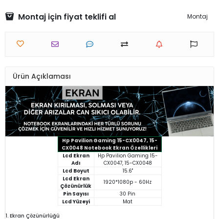
Montaj için fiyat teklifi al
Montaj
Ürün Açıklaması
Hp Pavilion Gaming 15-CX0047, 15-
CX0048 Notebook Ekran Özellikleri
Lcd Ekran
Hp Pavilion Gaming 15-
Adı
CX0047, 15-CX0048
Lcd Boyut
15.6"
Lcd Ekran
1920*1080p - 60Hz
Çözünürlük
Pin Sayısı
30 Pin
Lcd Yüzeyi
Mat
1. Ekran Çözünürlüğü