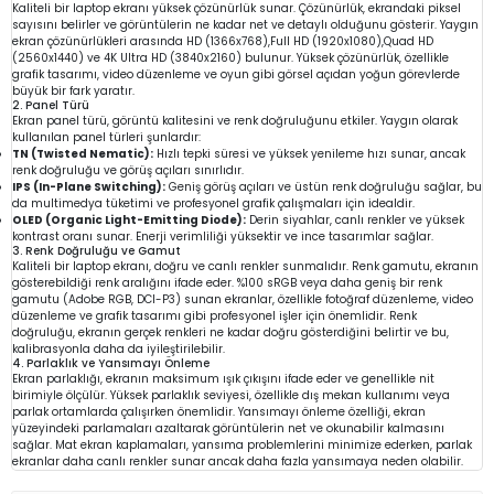
Kaliteli bir laptop ekranı yüksek çözünürlük sunar. Çözünürlük, ekrandaki piksel
sayısını belirler ve görüntülerin ne kadar net ve detaylı olduğunu gösterir. Yaygın
ekran çözünürlükleri arasında HD (1366x768),Full HD (1920x1080),Quad HD
(2560x1440) ve 4K Ultra HD (3840x2160) bulunur. Yüksek çözünürlük, özellikle
grafik tasarımı, video düzenleme ve oyun gibi görsel açıdan yoğun görevlerde
büyük bir fark yaratır.
2. Panel Türü
Ekran panel türü, görüntü kalitesini ve renk doğruluğunu etkiler. Yaygın olarak
kullanılan panel türleri şunlardır:
TN (Twisted Nematic):
Hızlı tepki süresi ve yüksek yenileme hızı sunar, ancak
renk doğruluğu ve görüş açıları sınırlıdır.
IPS (In-Plane Switching):
Geniş görüş açıları ve üstün renk doğruluğu sağlar, bu
da multimedya tüketimi ve profesyonel grafik çalışmaları için idealdir.
OLED (Organic Light-Emitting Diode):
Derin siyahlar, canlı renkler ve yüksek
kontrast oranı sunar. Enerji verimliliği yüksektir ve ince tasarımlar sağlar.
3. Renk Doğruluğu ve Gamut
Kaliteli bir laptop ekranı, doğru ve canlı renkler sunmalıdır. Renk gamutu, ekranın
gösterebildiği renk aralığını ifade eder. %100 sRGB veya daha geniş bir renk
gamutu (Adobe RGB, DCI-P3) sunan ekranlar, özellikle fotoğraf düzenleme, video
düzenleme ve grafik tasarımı gibi profesyonel işler için önemlidir. Renk
doğruluğu, ekranın gerçek renkleri ne kadar doğru gösterdiğini belirtir ve bu,
kalibrasyonla daha da iyileştirilebilir.
4. Parlaklık ve Yansımayı Önleme
Ekran parlaklığı, ekranın maksimum ışık çıkışını ifade eder ve genellikle nit
birimiyle ölçülür. Yüksek parlaklık seviyesi, özellikle dış mekan kullanımı veya
parlak ortamlarda çalışırken önemlidir. Yansımayı önleme özelliği, ekran
yüzeyindeki parlamaları azaltarak görüntülerin net ve okunabilir kalmasını
sağlar. Mat ekran kaplamaları, yansıma problemlerini minimize ederken, parlak
ekranlar daha canlı renkler sunar ancak daha fazla yansımaya neden olabilir.