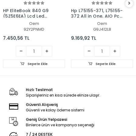
HP EliteBook 840 G9
Hp L75155-371, L75155-
(5Z5E6EA) Lcd Led
372 All in One, AIO Pc
Ekran - Panel
Ekran - Panel
Oem
Oem
92Y2PNMD
G9J412L8
7.450,56 TL
9.169,92 TL
Sepete Ekle
Sepete Ekle
Hızlı Teslimat
Siparişleriniz en kısa sürede elinize ulaşır.
Güvenli Alışveriş
Güvenli ve kolay ödeme sistemi
Geniş Ürün Yelpazesi
Binlerce ürün ve kampanya seçeneği
7 / 24 DESTEK