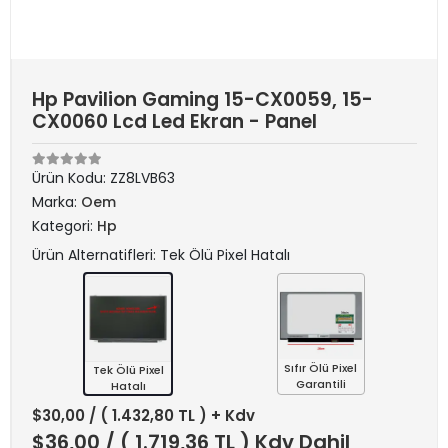
Hp Pavilion Gaming 15-CX0059, 15-
CX0060 Lcd Led Ekran - Panel
Ürün Kodu:
ZZ8LVB63
Marka:
Oem
Kategori:
Hp
Ürün Alternatifleri: Tek Ölü Pixel Hatalı
Sıfır Ölü Pixel
Tek Ölü Pixel
Garantili
Hatalı
$30,00
/ ( 1.432,80 TL ) + Kdv
$36,00
/ ( 1.719,36 TL ) Kdv Dahil