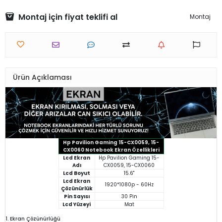
Montaj için fiyat teklifi al
Montaj
Ürün Açıklaması
Hp Pavilion Gaming 15-CX0059, 15-
CX0060 Notebook Ekran Özellikleri
Lcd Ekran
Hp Pavilion Gaming 15-
Adı
CX0059, 15-CX0060
Lcd Boyut
15.6"
Lcd Ekran
1920*1080p - 60Hz
Çözünürlük
Pin Sayısı
30 Pin
Lcd Yüzeyi
Mat
1. Ekran Çözünürlüğü