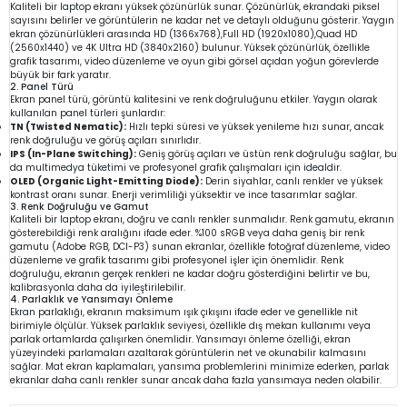
Kaliteli bir laptop ekranı yüksek çözünürlük sunar. Çözünürlük, ekrandaki piksel
sayısını belirler ve görüntülerin ne kadar net ve detaylı olduğunu gösterir. Yaygın
ekran çözünürlükleri arasında HD (1366x768),Full HD (1920x1080),Quad HD
(2560x1440) ve 4K Ultra HD (3840x2160) bulunur. Yüksek çözünürlük, özellikle
grafik tasarımı, video düzenleme ve oyun gibi görsel açıdan yoğun görevlerde
büyük bir fark yaratır.
2. Panel Türü
Ekran panel türü, görüntü kalitesini ve renk doğruluğunu etkiler. Yaygın olarak
kullanılan panel türleri şunlardır:
TN (Twisted Nematic):
Hızlı tepki süresi ve yüksek yenileme hızı sunar, ancak
renk doğruluğu ve görüş açıları sınırlıdır.
IPS (In-Plane Switching):
Geniş görüş açıları ve üstün renk doğruluğu sağlar, bu
da multimedya tüketimi ve profesyonel grafik çalışmaları için idealdir.
OLED (Organic Light-Emitting Diode):
Derin siyahlar, canlı renkler ve yüksek
kontrast oranı sunar. Enerji verimliliği yüksektir ve ince tasarımlar sağlar.
3. Renk Doğruluğu ve Gamut
Kaliteli bir laptop ekranı, doğru ve canlı renkler sunmalıdır. Renk gamutu, ekranın
gösterebildiği renk aralığını ifade eder. %100 sRGB veya daha geniş bir renk
gamutu (Adobe RGB, DCI-P3) sunan ekranlar, özellikle fotoğraf düzenleme, video
düzenleme ve grafik tasarımı gibi profesyonel işler için önemlidir. Renk
doğruluğu, ekranın gerçek renkleri ne kadar doğru gösterdiğini belirtir ve bu,
kalibrasyonla daha da iyileştirilebilir.
4. Parlaklık ve Yansımayı Önleme
Ekran parlaklığı, ekranın maksimum ışık çıkışını ifade eder ve genellikle nit
birimiyle ölçülür. Yüksek parlaklık seviyesi, özellikle dış mekan kullanımı veya
parlak ortamlarda çalışırken önemlidir. Yansımayı önleme özelliği, ekran
yüzeyindeki parlamaları azaltarak görüntülerin net ve okunabilir kalmasını
sağlar. Mat ekran kaplamaları, yansıma problemlerini minimize ederken, parlak
ekranlar daha canlı renkler sunar ancak daha fazla yansımaya neden olabilir.