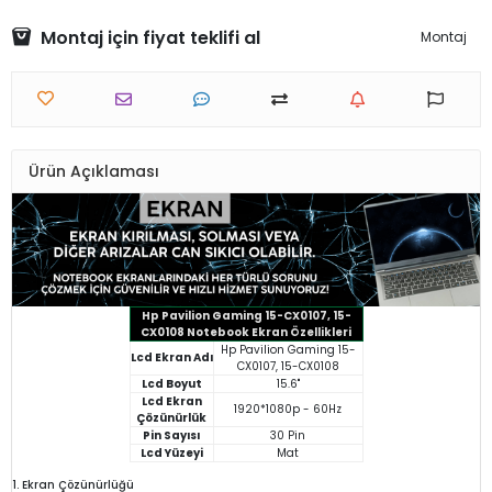
Montaj için fiyat teklifi al
Montaj
Ürün Açıklaması
Hp Pavilion Gaming 15-CX0107, 15-
CX0108 Notebook Ekran Özellikleri
Hp Pavilion Gaming 15-
Lcd Ekran Adı
CX0107, 15-CX0108
Lcd Boyut
15.6"
Lcd Ekran
1920*1080p - 60Hz
Çözünürlük
Pin Sayısı
30 Pin
Lcd Yüzeyi
Mat
1. Ekran Çözünürlüğü