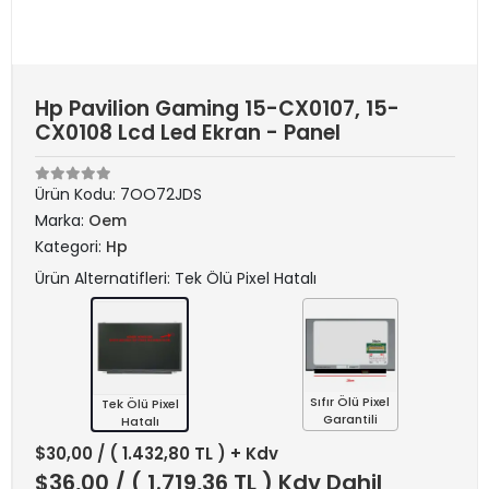
Hp Pavilion Gaming 15-CX0107, 15-
CX0108 Lcd Led Ekran - Panel
Ürün Kodu:
7OO72JDS
Marka:
Oem
Kategori:
Hp
Ürün Alternatifleri: Tek Ölü Pixel Hatalı
Sıfır Ölü Pixel
Tek Ölü Pixel
Garantili
Hatalı
$30,00
/ ( 1.432,80 TL ) + Kdv
$36,00
/ ( 1.719,36 TL ) Kdv Dahil