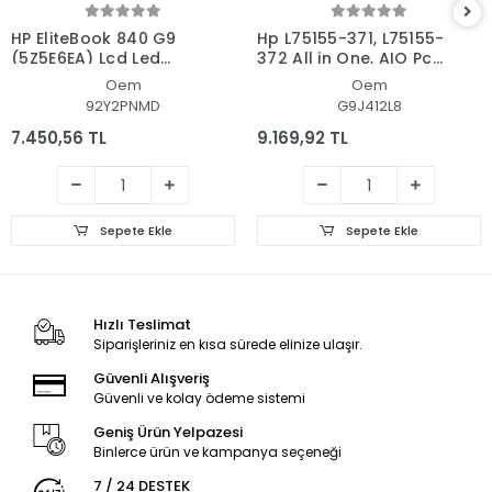
HP EliteBook 840 G9
Hp L75155-371, L75155-
(5Z5E6EA) Lcd Led
372 All in One, AIO Pc
Ekran - Panel
Ekran - Panel
Oem
Oem
92Y2PNMD
G9J412L8
7.450,56 TL
9.169,92 TL
Sepete Ekle
Sepete Ekle
Hızlı Teslimat
Siparişleriniz en kısa sürede elinize ulaşır.
Güvenli Alışveriş
Güvenli ve kolay ödeme sistemi
Geniş Ürün Yelpazesi
Binlerce ürün ve kampanya seçeneği
7 / 24 DESTEK