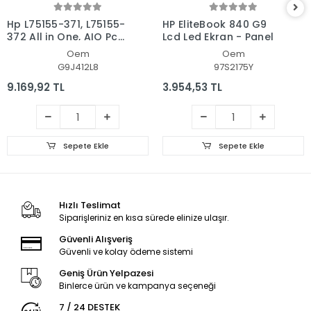
Hp L75155-371, L75155-
HP EliteBook 840 G9
372 All in One, AIO Pc
Lcd Led Ekran - Panel
Ekran - Panel
Oem
Oem
G9J412L8
97S2175Y
9.169,92 TL
3.954,53 TL
Sepete Ekle
Sepete Ekle
Hızlı Teslimat
Siparişleriniz en kısa sürede elinize ulaşır.
Güvenli Alışveriş
Güvenli ve kolay ödeme sistemi
Geniş Ürün Yelpazesi
Binlerce ürün ve kampanya seçeneği
7 / 24 DESTEK