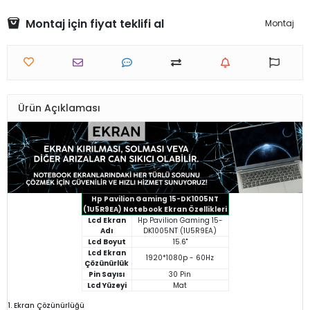
Montaj için fiyat teklifi al
Montaj
Ürün Açıklaması
Hp Pavilion Gaming 15-DK1005NT
(1U5R9EA) Notebook Ekran Özellikleri
Lcd Ekran
Hp Pavilion Gaming 15-
Adı
DK1005NT (1U5R9EA)
Lcd Boyut
15.6"
Lcd Ekran
1920*1080p - 60Hz
Çözünürlük
Pin Sayısı
30 Pin
Lcd Yüzeyi
Mat
1. Ekran Çözünürlüğü