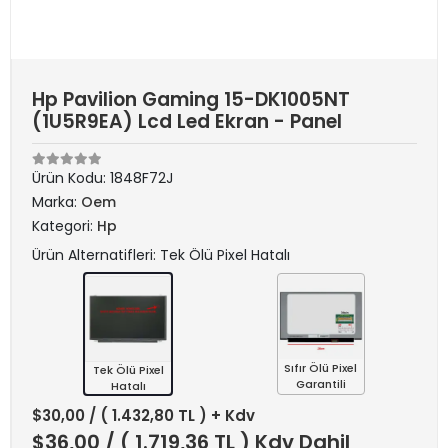
Hp Pavilion Gaming 15-DK1005NT
(1U5R9EA) Lcd Led Ekran - Panel
Ürün Kodu:
1848F72J
Marka:
Oem
Kategori:
Hp
Ürün Alternatifleri: Tek Ölü Pixel Hatalı
Sıfır Ölü Pixel
Tek Ölü Pixel
Garantili
Hatalı
$30,00
/ ( 1.432,80 TL ) + Kdv
$36,00
/ ( 1.719,36 TL ) Kdv Dahil