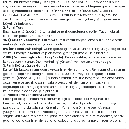
Kaliteli bir laptop ekranı yüksek çözünürlük sunar. Çözünürlük, ekrandaki piksel
sayısını belirler ve görüntülerin ne kadar net ve detaylı olduğunu gösterir. Yaygın
ekran çözünürlükleri arasında HD (1366x768),Full HD (1920x1080),Quad HD
(2560x1440) ve 4K Ultra HD (3840x2160) bulunur. Yüksek çözünürlük, özellikle
grafik tasarımı, video düzenleme ve oyun gibi görsel açıdan yoğun görevlerde
büyük bir fark yaratır.
2. Panel Türü
Ekran panel türü, görüntü kalitesini ve renk doğruluğunu etkiler. Yaygın olarak
kullanılan panel türleri şunlardır:
TN (Twisted Nematic):
Hızlı tepki süresi ve yüksek yenileme hızı sunar, ancak
renk doğruluğu ve görüş açıları sınırlıdır.
IPS (In-Plane Switching):
Geniş görüş açıları ve üstün renk doğruluğu sağlar, bu
da multimedya tüketimi ve profesyonel grafik çalışmaları için idealdir.
OLED (Organic Light-Emitting Diode):
Derin siyahlar, canlı renkler ve yüksek
kontrast oranı sunar. Enerji verimliliği yüksektir ve ince tasarımlar sağlar.
3. Renk Doğruluğu ve Gamut
Kaliteli bir laptop ekranı, doğru ve canlı renkler sunmalıdır. Renk gamutu, ekranın
gösterebildiği renk aralığını ifade eder. %100 sRGB veya daha geniş bir renk
gamutu (Adobe RGB, DCI-P3) sunan ekranlar, özellikle fotoğraf düzenleme, video
düzenleme ve grafik tasarımı gibi profesyonel işler için önemlidir. Renk
doğruluğu, ekranın gerçek renkleri ne kadar doğru gösterdiğini belirtir ve bu,
kalibrasyonla daha da iyileştirilebilir.
4. Parlaklık ve Yansımayı Önleme
Ekran parlaklığı, ekranın maksimum ışık çıkışını ifade eder ve genellikle nit
birimiyle ölçülür. Yüksek parlaklık seviyesi, özellikle dış mekan kullanımı veya
parlak ortamlarda çalışırken önemlidir. Yansımayı önleme özelliği, ekran
yüzeyindeki parlamaları azaltarak görüntülerin net ve okunabilir kalmasını
sağlar. Mat ekran kaplamaları, yansıma problemlerini minimize ederken, parlak
ekranlar daha canlı renkler sunar ancak daha fazla yansımaya neden olabilir.